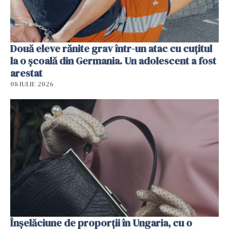
Două eleve rănite grav într-un atac cu cuțitul
la o școală din Germania. Un adolescent a fost
arestat
08 IULIE 2026
Înșelăciune de proporții în Ungaria, cu o