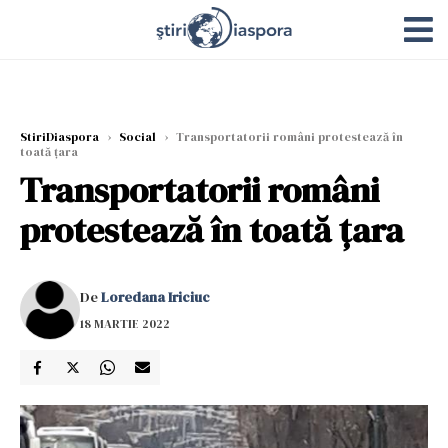
StiriDiaspora
›
Social
›
Transportatorii români protestează în
toată țara
Transportatorii români
protestează în toată țara
De
Loredana Iriciuc
18 MARTIE 2022