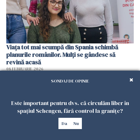
Viața tot mai scumpă din Spania schimbă
planurile românilor. Mulți se gândesc să
revină acasă
08 FEBRUARIE 2026
SONDAJ DE OPINIE
Este important pentru dvs. că circulăm liber în
spațiul Schengen, fără control la granițe?
Da
Nu