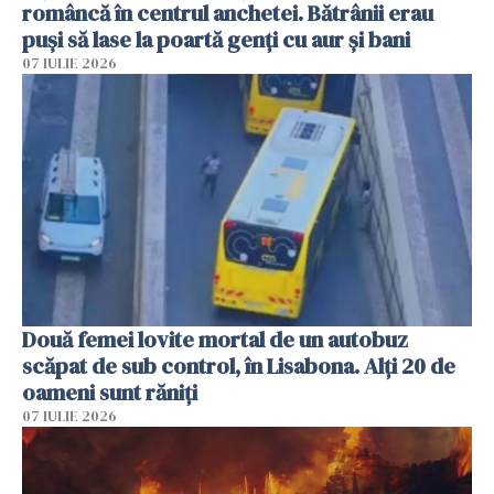
româncă în centrul anchetei. Bătrânii erau
puși să lase la poartă genți cu aur și bani
07 IULIE 2026
Două femei lovite mortal de un autobuz
scăpat de sub control, în Lisabona. Alți 20 de
oameni sunt răniți
07 IULIE 2026