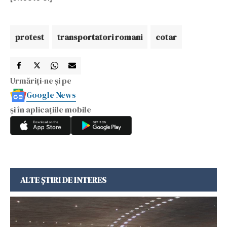
protest
transportatori romani
cotar
Urmăriți-ne și pe
Google News
și în aplicațiile mobile
ALTE ȘTIRI DE INTERES