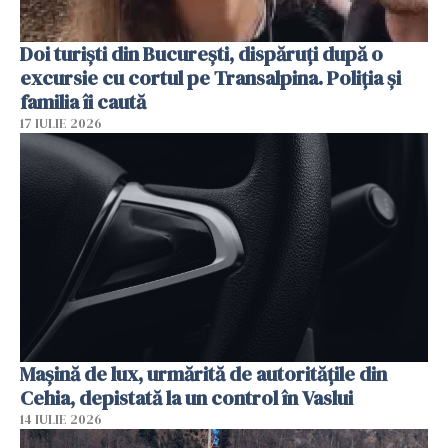
Doi turiști din București, dispăruți după o
excursie cu cortul pe Transalpina. Poliția și
familia îi caută
17 IULIE 2026
Mașină de lux, urmărită de autoritățile din
Cehia, depistată la un control în Vaslui
14 IULIE 2026