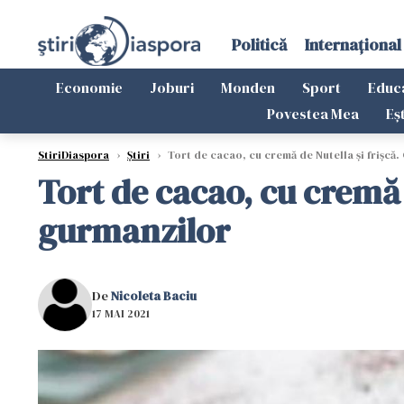
Politică
Internațional
Economie
Joburi
Monden
Sport
Educ
Povestea Mea
Eș
StiriDiaspora
›
Știri
›
Tort de cacao, cu cremă de Nutella și frișcă.
Tort de cacao, cu cremă 
gurmanzilor
De
Nicoleta Baciu
17 MAI 2021