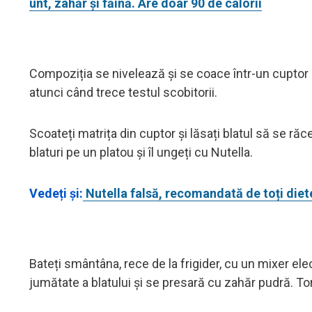
unt, zahăr și făină. Are doar 90 de calorii
Compoziția se nivelează și se coace într-un cuptor 
atunci când trece testul scobitorii.
Scoateți matrița din cuptor și lăsați blatul să se răc
blaturi pe un platou și îl ungeți cu Nutella.
Vedeți și:
Nutella falsă, recomandată de toți dietet
Bateți smântâna, rece de la frigider, cu un mixer ele
jumătate a blatului și se presară cu zahăr pudră. Tor