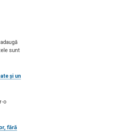
e adaugă
tele sunt
ate şi un
r-o
or, fără