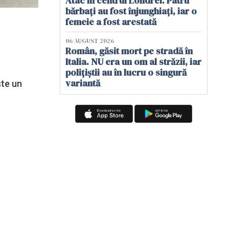
Atac în centrul Londrei. Patru
bărbați au fost înjunghiați, iar o
femeie a fost arestată
06 AUGUST 2026
Român, găsit mort pe stradă în
Italia. NU era un om al străzii, iar
polițiștii au în lucru o singură
variantă
ste un