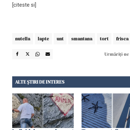
[citeste si]
nutella
lapte
unt
smantana
tort
frisca
Urmăriți-ne 
ALTE ȘTIRI DE INTERES