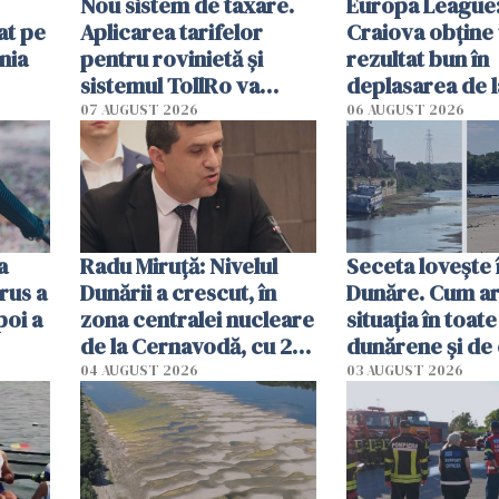
Nou sistem de taxare.
Europa League:
at pe
Aplicarea tarifelor
Craiova obține
nia
pentru rovinietă şi
rezultat bun în
sistemul TollRo va
deplasarea de 
începe la 1 octombrie
07 AUGUST 2026
06 AUGUST 2026
ă
a
Radu Miruţă: Nivelul
Seceta lovește 
rus a
Dunării a crescut, în
Dunăre. Cum ar
poi a
zona centralei nucleare
situația în toate
de la Cernavodă, cu 2
dunărene și de
cm faţă de ziua trecută
România resim
04 AUGUST 2026
03 AUGUST 2026
efectele, deși a
în iulie