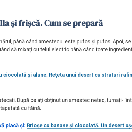
la și frișcă. Cum se prepară
ahărul, până când amestecul este pufos și pufos. Apoi, s
uând să mixați cu telul electric până când toate ingredien
 ciocolată şi alune. Reţeta unui desert cu straturi rafin
tecați. După ce ați obținut un amestec neted, turnați-l înt
 tapetată cu făină.
vă placă și:
Brioșe cu banane și ciocolată. Un desert uș