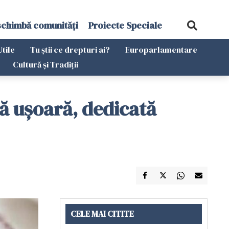
schimbă comunități
Proiecte Speciale
Utile
Tu știi ce drepturi ai?
Europarlamentare
Cultură și Tradiții
tă ușoară, dedicată
CELE MAI CITITE