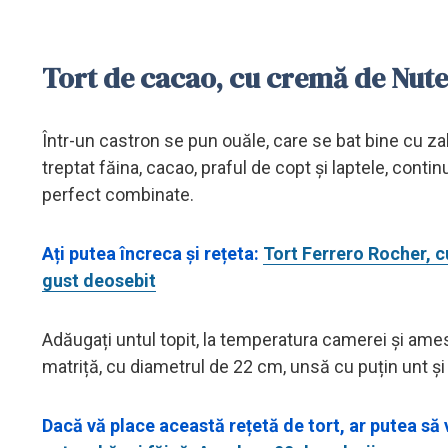
Tort de cacao, cu cremă de Nutel
Într-un castron se pun ouăle, care se bat bine cu z
treptat făina, cacao, praful de copt și
laptele, contin
perfect combinate.
Ați putea încreca și rețeta:
Tort Ferrero Rocher, cu
gust deosebit
Adăugați untul topit, la temperatura camerei și ames
matriță, cu diametrul de 22 cm, unsă cu puțin unt și
Dacă vă place această rețetă de tort, ar putea să 