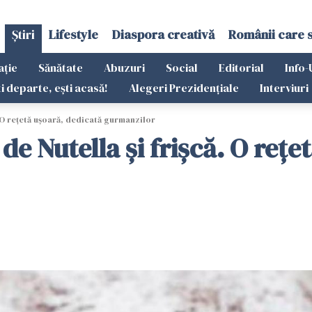
Știri
Lifestyle
Diaspora creativă
Românii care 
ație
Sănătate
Abuzuri
Social
Editorial
Info-
ti departe, ești acasă!
Alegeri Prezidențiale
Interviuri
 O rețetă ușoară, dedicată gurmanzilor
de Nutella și frișcă. O rețe