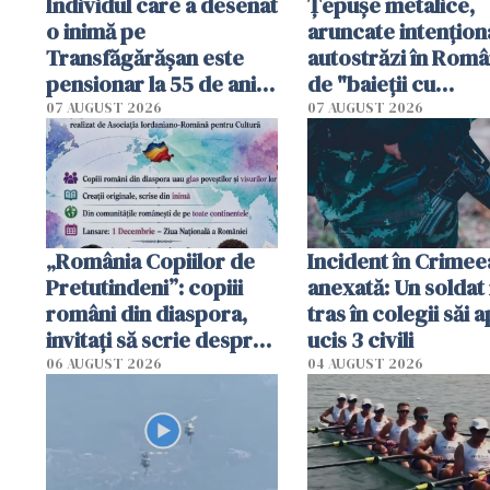
Individul care a desenat
Țepușe metalice,
o inimă pe
aruncate intențion
Transfăgărășan este
autostrăzi în Româ
pensionar la 55 de ani.
de "baieții cu
Poliția l-a identificat
platforme": "Mi-au
07 AUGUST 2026
07 AUGUST 2026
cerut 1200 lei să m
tracteze"
„România Copiilor de
Incident în Crimee
Pretutindeni”: copiii
anexată: Un soldat 
români din diaspora,
tras în colegii săi a
invitați să scrie despre
ucis 3 civili
România într-un volum
06 AUGUST 2026
04 AUGUST 2026
special