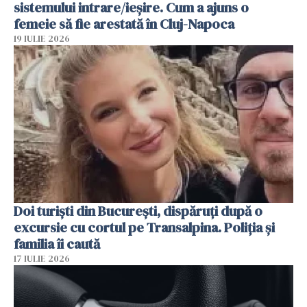
sistemului intrare/ieșire. Cum a ajuns o
femeie să fie arestată în Cluj-Napoca
19 IULIE 2026
Doi turiști din București, dispăruți după o
excursie cu cortul pe Transalpina. Poliția și
familia îi caută
17 IULIE 2026