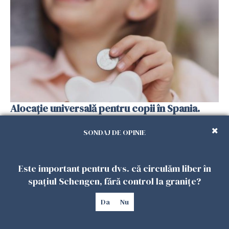
Alocație universală pentru copii în Spania.
100.000 de români ar putea primi 200 de euro
lunar
SONDAJ DE OPINIE
13 FEBRUARIE 2026
Este important pentru dvs. că circulăm liber în
spațiul Schengen, fără control la granițe?
Da
Nu