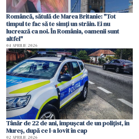
Româncă, sătulă de Marea Britanie: "Tot
timpul te fac să te simți un străin. Ei nu
lucrează ca noi. În România, oamenii sunt
altfel"
04 APRILIE 2026
Tânăr de 22 de ani, împușcat de un polițist, în
Mureș, după ce l-a lovit în cap
02 APRILIE 2026