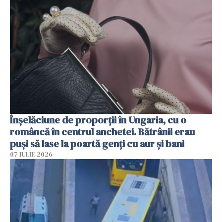
Înșelăciune de proporții în Ungaria, cu o
româncă în centrul anchetei. Bătrânii erau
puși să lase la poartă genți cu aur și bani
07 IULIE 2026