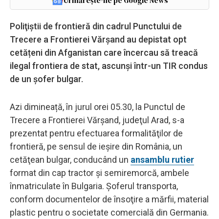
Urmărește-ne pe Google News
Poliţiştii de frontieră din cadrul Punctului de
Trecere a Frontierei Vărșand au depistat opt
cetățeni din Afganistan care încercau să treacă
ilegal frontiera de stat, ascunși într-un TIR condus
de un şofer bulgar.
Azi dimineață, în jurul orei 05.30, la Punctul de
Trecere a Frontierei Vărșand, judeţul Arad, s-a
prezentat pentru efectuarea formalităţilor de
frontieră, pe sensul de ieşire din România, un
cetăţean bulgar, conducând un
ansamblu rutier
format din cap tractor şi semiremorcă, ambele
înmatriculate în Bulgaria. Şoferul transporta,
conform documentelor de însoţire a mărfii, material
plastic pentru o societate comercială din Germania.