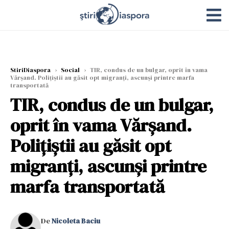
StiriDiaspora
›
Social
›
TIR, condus de un bulgar, oprit în vama
Vărșand. Polițiștii au găsit opt migranți, ascunși printre marfa
transportată
TIR, condus de un bulgar,
oprit în vama Vărșand.
Polițiștii au găsit opt
migranți, ascunși printre
marfa transportată
De
Nicoleta Baciu