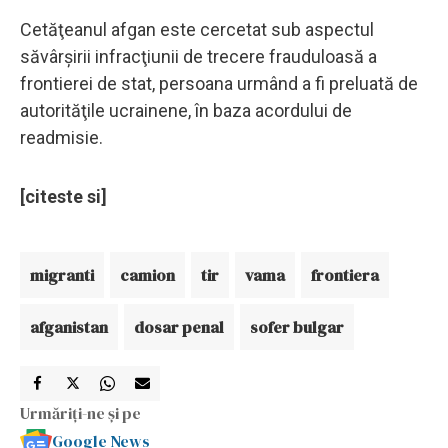
Cetăţeanul afgan este cercetat sub aspectul
săvârşirii infracţiunii de trecere frauduloasă a
frontierei de stat, persoana urmând a fi preluată de
autorităţile ucrainene, în baza acordului de
readmisie.
[citeste si]
migranti
camion
tir
vama
frontiera
afganistan
dosar penal
sofer bulgar
Urmăriți-ne și pe
Google News