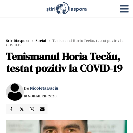
StiriDiaspora
›
Social
›
Tenismanul Horia Tecău, testat pozitiv la
COVID-19
Tenismanul Horia Tecău,
testat pozitiv la COVID-19
De
Nicoleta Baciu
10 NOIEMBRIE 2020