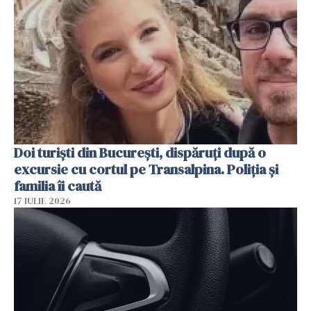
Doi turiști din București, dispăruți după o
excursie cu cortul pe Transalpina. Poliția și
familia îi caută
17 IULIE 2026