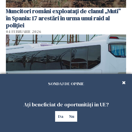
Muncitori români exploatați de clanul „Muti”
în Spania: 17 arestări în urma unui raid al
poliției
04 FEBRUARIE 2026
SONDAJ DE OPINIE
Ați beneficiat de oportunități în UE?
Un autocar cu turiști a derapat în Turcia. Nouă
persoane au murit
Da
Nu
01 FEBRUARIE 2026