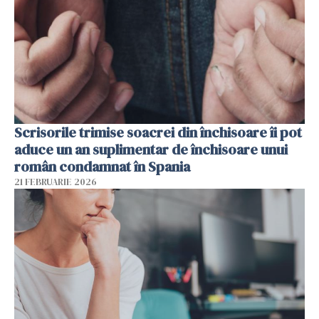
Scrisorile trimise soacrei din închisoare îi pot
aduce un an suplimentar de închisoare unui
român condamnat în Spania
21 FEBRUARIE 2026