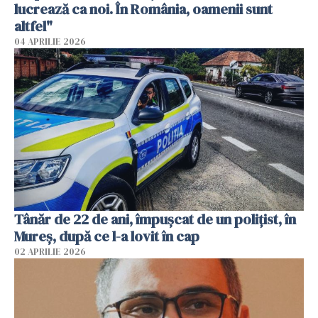
lucrează ca noi. În România, oamenii sunt
altfel"
04 APRILIE 2026
Tânăr de 22 de ani, împușcat de un polițist, în
Mureș, după ce l-a lovit în cap
02 APRILIE 2026