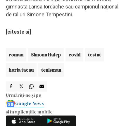
gimnasta Larisa Iordache sau campionul naţional
de raliuri Simone Tempestini.
[citeste si]
roman
Simona Halep
covid
testat
horia tacau
tenisman
Urmăriți-ne și pe
Google News
și în aplicațiile mobile