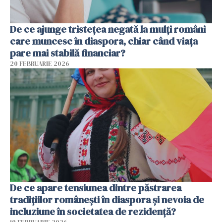
De ce ajunge tristețea negată la mulți români
care muncesc în diaspora, chiar când viața
pare mai stabilă financiar?
20 FEBRUARIE 2026
De ce apare tensiunea dintre păstrarea
tradițiilor românești în diaspora și nevoia de
incluziune în societatea de rezidență?