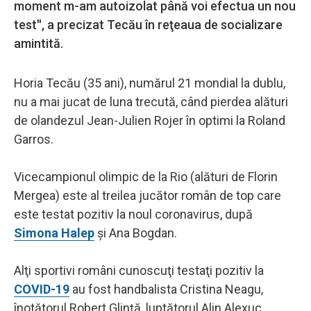
moment m-am autoizolat până voi efectua un nou
test'', a precizat Tecău în reţeaua de socializare
amintită.
Horia Tecău (35 ani), numărul 21 mondial la dublu,
nu a mai jucat de luna trecută, când pierdea alături
de olandezul Jean-Julien Rojer în optimi la Roland
Garros.
Vicecampionul olimpic de la Rio (alături de Florin
Mergea) este al treilea jucător român de top care
este testat pozitiv la noul coronavirus, după
Simona Halep
şi Ana Bogdan.
Alţi sportivi români cunoscuţi testaţi pozitiv la
COVID-19
au fost handbalista Cristina Neagu,
înotătorul Robert Glinţă, luptătorul Alin Alexuc,