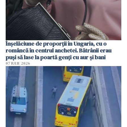
Înșelăciune de proporții în Ungaria, cu o
româncă în centrul anchetei. Bătrânii erau
puși să lase la poartă genți cu aur și bani
07 IULIE 2026