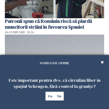
Patronii spun că România riscă să piardă
muncitorii străini în favoarea Spaniei
06 FEBRUARIE 2026
SONDAJ DE OPINIE
Este important pentru dvs. că circulăm liber în
spațiul Schengen, fără control la granițe?
Muncitori români exploatați de clanul „Muti”
Da
Nu
în Spania: 17 arestări în urma unui raid al
poliției