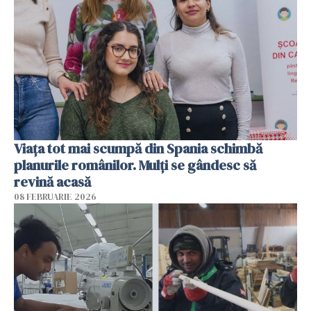
Viața tot mai scumpă din Spania schimbă
planurile românilor. Mulți se gândesc să
revină acasă
08 FEBRUARIE 2026