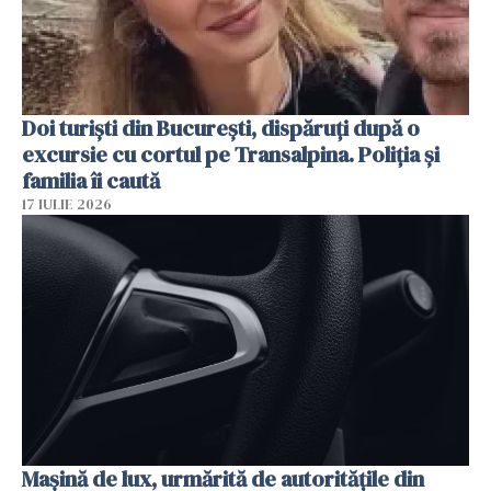
Doi turiști din București, dispăruți după o
excursie cu cortul pe Transalpina. Poliția și
familia îi caută
17 IULIE 2026
Mașină de lux, urmărită de autoritățile din