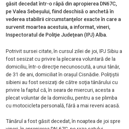
găsit decedat într-o râpă din apropierea DN67C,
pe Valea Sebeşului, fiind deschisă o anchetă în
vederea stabilirii circumstanţelor exacte în care a
survenit moartea acestuia, a informat, vineri,
Inspectoratul de Poliţie Judeţean (IPJ) Alba.
Potrivit sursei citate, în cursul zilei de joi, IPJ Sibiu a
fost sesizat cu privire la plecarea voluntară de la
domiciliu, într-o direcţie necunoscută, a unui tânăr,
de 31 de ani, domiciliat în oraşul Cisnădie. Poliţiştii
sibieni au fost sesizaţi de către soţia tânărului cu
privire la faptul că, în seara de miercuri, acesta a
plecat voluntar de la domiciliu, pentru a se plimba
cu motocicleta personală, fără a mai reveni acasă.
Tânărul a fost găsit decedat, în noaptea de joi spre
vineri, în apropierea DN 67C, pe raza satului