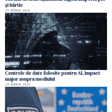
și hârtie
29 APRILIE 2026
Centrele de date folosite pentru AI, impact
major asupra mediului
29 APRILIE 2026