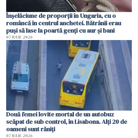
Înșelăciune de proporții în Ungaria, cu o
româncă în centrul anchetei. Bătrânii erau
puși să lase la poartă genți cu aur și bani
07 IULIE 2026
Două femei lovite mortal de un autobuz
scăpat de sub control, în Lisabona. Alți 20 de
oameni sunt răniți
07 IULIE 2026