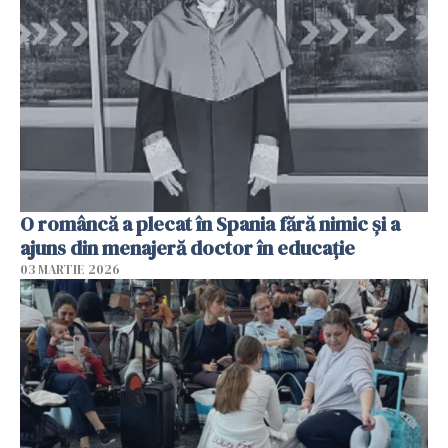
O româncă a plecat în Spania fără nimic și a
ajuns din menajeră doctor în educație
03 MARTIE 2026