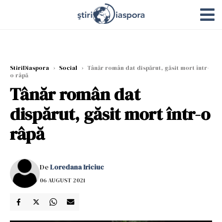
StiriDiaspora
›
Social
›
Tânăr român dat dispărut, găsit mort într-
o râpă
Tânăr român dat
dispărut, găsit mort într-o
râpă
De
Loredana Iriciuc
06 AUGUST 2021