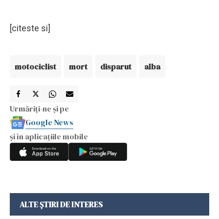
[citeste si]
motociclist
mort
disparut
alba
Urmăriți-ne și pe
Google News
și în aplicațiile mobile
ALTE ȘTIRI DE INTERES