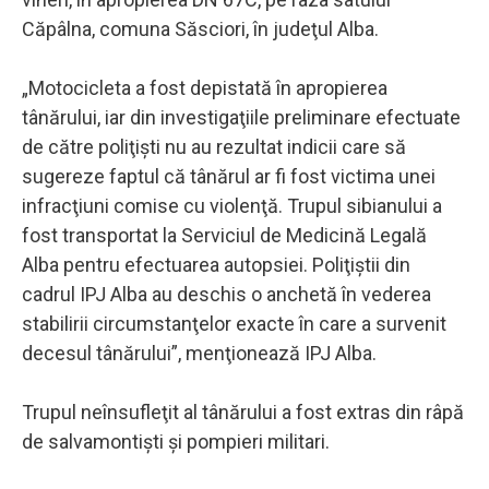
Căpâlna, comuna Săsciori, în judeţul Alba.
„Motocicleta a fost depistată în apropierea
tânărului, iar din investigaţiile preliminare efectuate
de către poliţişti nu au rezultat indicii care să
sugereze faptul că tânărul ar fi fost victima unei
infracţiuni comise cu violenţă. Trupul sibianului a
fost transportat la Serviciul de Medicină Legală
Alba pentru efectuarea autopsiei. Poliţiştii din
cadrul IPJ Alba au deschis o anchetă în vederea
stabilirii circumstanţelor exacte în care a survenit
decesul tânărului”, menţionează IPJ Alba.
Trupul neînsufleţit al tânărului a fost extras din râpă
de salvamontişti şi pompieri militari.