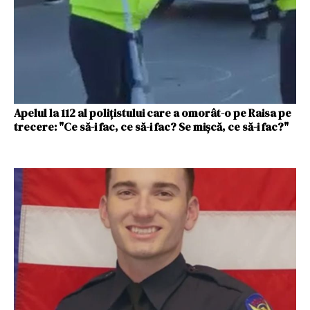
Apelul la 112 al polițistului care a omorât-o pe Raisa pe
trecere: "Ce să-i fac, ce să-i fac? Se mişcă, ce să-i fac?"