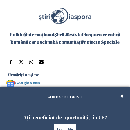
Politică
Internațional
Știri
Lifestyle
Diaspora creativă
Românii care schimbă comunități
Proiecte Speciale
Urmăriți-ne și pe
Google News
și în aplicațiile mobile
SONDAJ DE OPINIE
Politica de
Politica
Gestionați
Contact
Declarație de
Ați beneficiat de oportunități în UE?
confidențialitate
Cookies
preferințele
accesibilitate
Da
Nu