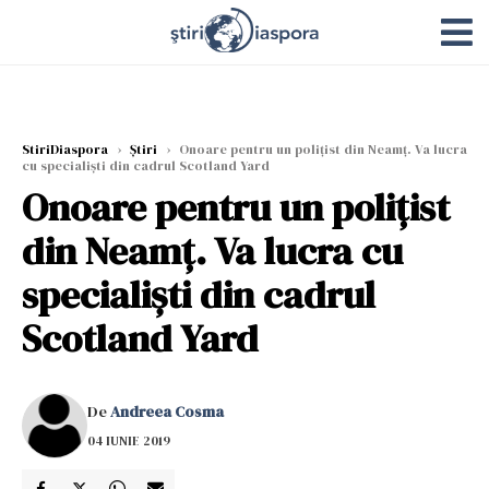
StiriDiaspora
›
Știri
›
Onoare pentru un poliţist din Neamţ. Va lucra
cu specialişti din cadrul Scotland Yard
Onoare pentru un poliţist
din Neamţ. Va lucra cu
specialişti din cadrul
Scotland Yard
De
Andreea Cosma
04 IUNIE 2019