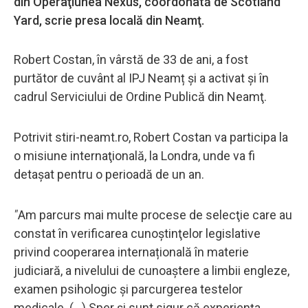
din Operaţiunea Nexus, coordonată de Scotland
Yard, scrie presa locală din Neamţ.
Robert Costan, în vârstă de 33 de ani, a fost
purtător de cuvânt al IPJ Neamț şi a activat și în
cadrul Serviciului de Ordine Publică din Neamţ.
Potrivit stiri-neamt.ro, Robert Costan va participa la
o misiune internaţională, la Londra, unde va fi
detaşat pentru o perioadă de un an.
"
Am parcurs mai multe procese de selecţie care au
constat în verificarea cunoştinţelor legislative
privind cooperarea internațională în materie
judiciară, a nivelului de cunoaştere a limbii engleze,
examen psihologic și parcurgerea testelor
medicale. (...) Sper și sunt sigur că experiența