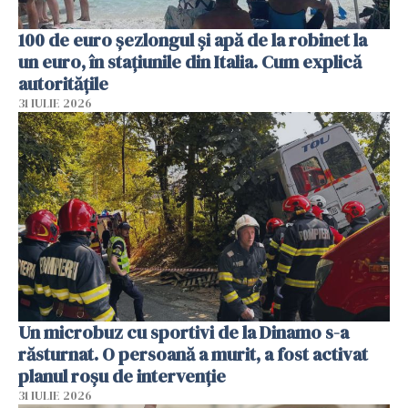
100 de euro șezlongul și apă de la robinet la
un euro, în stațiunile din Italia. Cum explică
autoritățile
31 IULIE 2026
Un microbuz cu sportivi de la Dinamo s-a
răsturnat. O persoană a murit, a fost activat
planul roșu de intervenție
31 IULIE 2026