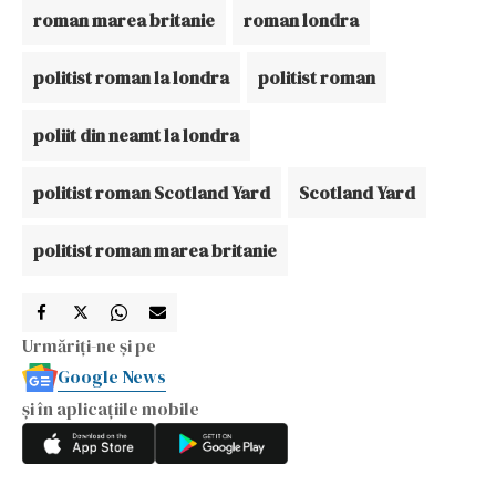
roman marea britanie
roman londra
politist roman la londra
politist roman
poliit din neamt la londra
politist roman Scotland Yard
Scotland Yard
politist roman marea britanie
Urmăriți-ne și pe
Google News
și în aplicațiile mobile