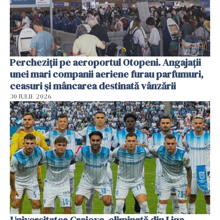
Percheziții pe aeroportul Otopeni. Angajații
unei mari companii aeriene furau parfumuri,
ceasuri și mâncarea destinată vânzării
30 IULIE 2026
Universitatea Craiova, eliminată din Liga