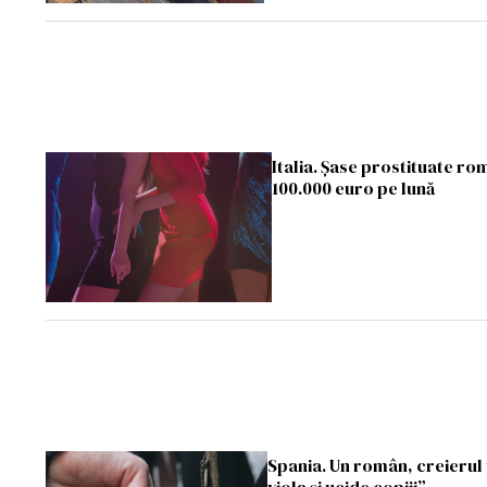
Italia. Șase prostituate r
100.000 euro pe lună
Spania. Un român, creierul u