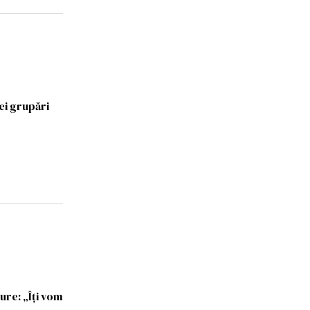
ei grupări
ure: „Îți vom