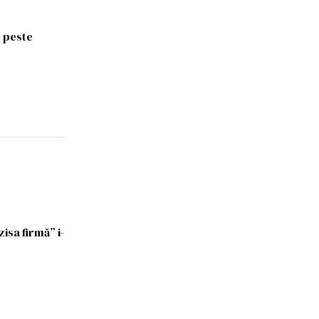
e peste
isa firmă” i-