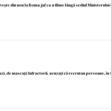
ește din nou la Roma: jaf ca-n filme lângă sediul Ministerului
 azi, de mascați: Infractorii, acuzați că recrutau persoane, î