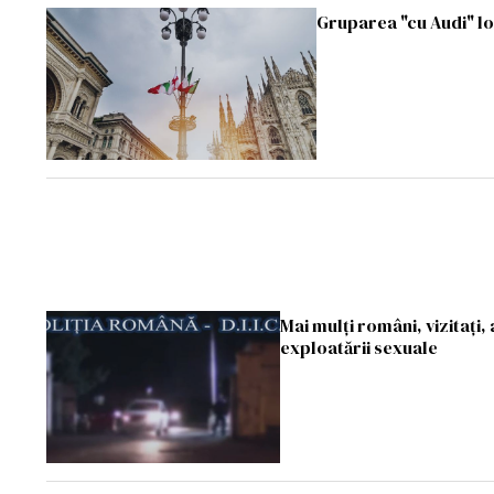
Gruparea "cu Audi" lov
Mai mulți români, vizitați,
exploatării sexuale