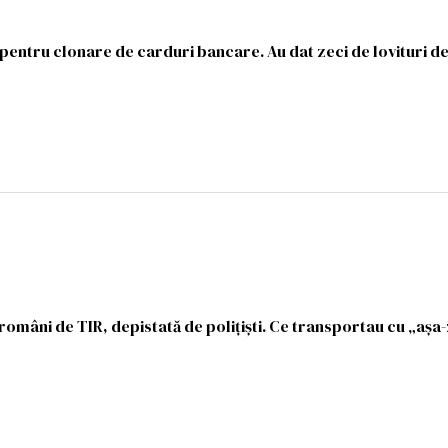
i pentru clonare de carduri bancare. Au dat zeci de lovituri d
români de TIR, depistată de polițiști. Ce transportau cu „așa-z