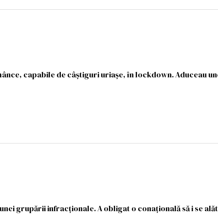
omânce, capabile de câștiguri uriașe, în lockdown. Aduceau un
nei grupării infracționale. A obligat o conațională să i se alăt