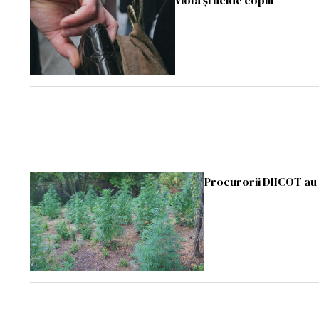
viola și ucide copiii”
Procurorii DIICOT au 