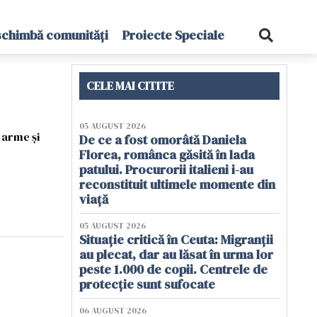
schimbă comunități
Proiecte Speciale
CELE MAI CITITE
05 AUGUST 2026
 arme și
De ce a fost omorâtă Daniela
Florea, românca găsită în lada
patului. Procurorii italieni i-au
reconstituit ultimele momente din
viață
05 AUGUST 2026
Situație critică în Ceuta: Migranții
au plecat, dar au lăsat în urma lor
peste 1.000 de copii. Centrele de
protecție sunt sufocate
06 AUGUST 2026