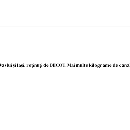
Vaslui şi Iaşi, reţinuţi de DIICOT. Mai multe kilograme de canab