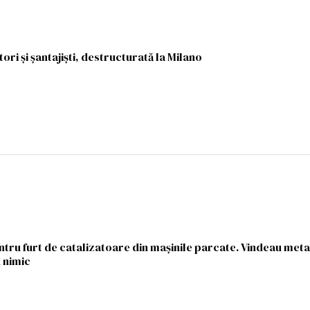
i și șantajiști, destructurată la Milano
ntru furt de catalizatoare din mașinile parcate. Vindeau meta
u nimic