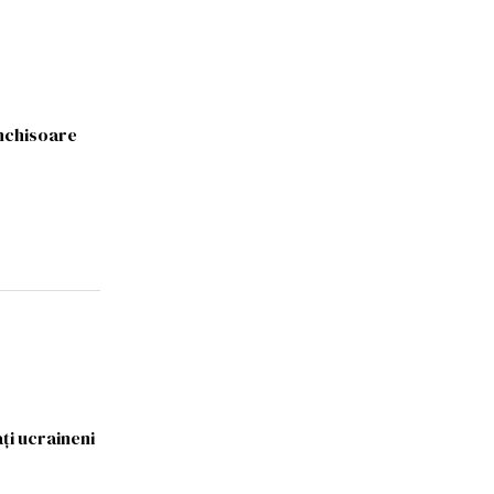
închisoare
ți ucraineni