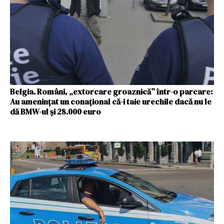
Belgia. Români, „extorcare groaznică” într-o parcare:
Au amenințat un conațional că-i taie urechile dacă nu le
dă BMW-ul și 28.000 euro