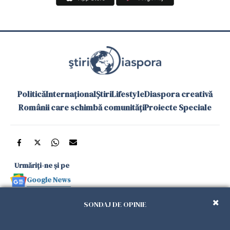
Politică
Internațional
Știri
Lifestyle
Diaspora creativă
Românii care schimbă comunități
Proiecte Speciale
Urmăriți-ne și pe
Google News
și în aplicațiile mobile
SONDAJ DE OPINIE