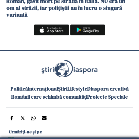
Român, găsit mort pe stradă în Italia. NU era un
om al străzii, iar polițiștii au în lucru o singură
variantă
Politică
Internațional
Știri
Lifestyle
Diaspora creativă
Românii care schimbă comunități
Proiecte Speciale
Urmăriți-ne și pe