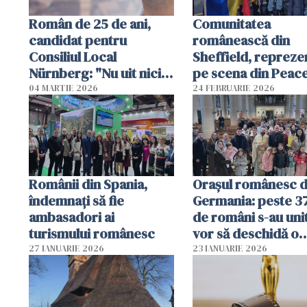
Român de 25 de ani,
Comunitatea
candidat pentru
românească din
Consiliul Local
Sheffield, repreze
Nürnberg: "Nu uit nicio
pe scena din Peac
clipă rădăcinile și limba
Gardens cu ocazia
04 MARTIE 2026
24 FEBRUARIE 2026
română"
celebrării Anului 
Chinezesc
Românii din Spania,
Orașul românesc d
îndemnați să fie
Germania: peste 3
ambasadori ai
de români s-au unit
turismului românesc
vor să deschidă o
grădiniță
27 IANUARIE 2026
23 IANUARIE 2026