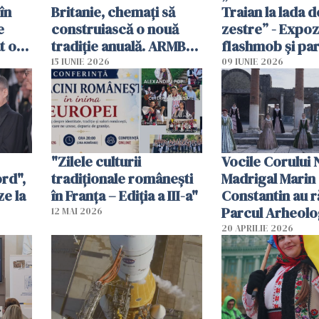
în
Britanie, chemați să
Traian la lada d
e
construiască o nouă
zestre” - Expozi
t o
tradiție anuală. ARMB
flashmob și pa
propune „Ziua
costume tradiț
15 IUNIE 2026
09 IUNIE 2026
Românilor din Marea
românești în in
Britanie”
Romei
"Zilele culturii
Vocile Corului 
ord",
tradiționale românești
Madrigal Marin
ze la
în Franța – Ediția a III-a"
Constantin au r
Parcul Arheolo
12 MAI 2026
Pompei
20 APRILIE 2026