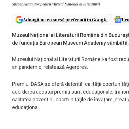
Succes răsunător pentru Muzeul Național al Literaturii
Adaugă-ne ca sursă preferată în Google
Urm
Muzeul Naţional al Literaturii Române din Bucureşt
de fundaţia European Museum Academy sâmbătă, 
Muzeului Național al Literaturii Române i-a fost recu
an pandemic, relatează Agerpres.
Premiul DASA se oferă datorită calităţii oportunităţ
acordarea acestui premiu sunt educaţionale, tra
calitatea povestirii, oportunităţile de învăţare, creat
educaţional.