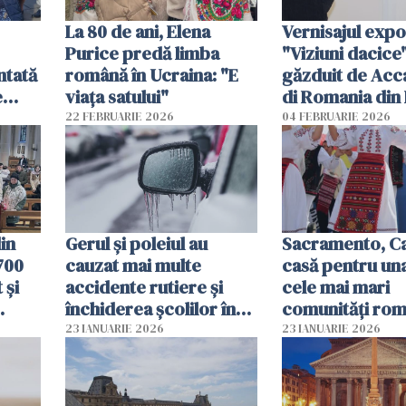
La 80 de ani, Elena
Vernisajul expoz
Purice predă limba
"Viziuni dacice"
ntată
română în Ucraina: "E
găzduit de Ac
e
viața satului"
di Romania di
22 FEBRUARIE 2026
04 FEBRUARIE 2026
Nou
in
Gerul şi poleiul au
Sacramento, Cal
700
cauzat mai multe
casă pentru una
 și
accidente rutiere şi
cele mai mari
închiderea şcolilor în
comunități rom
Germania
din SUA
23 IANUARIE 2026
23 IANUARIE 2026