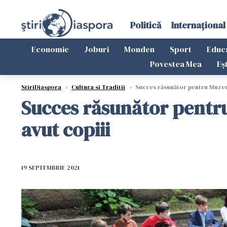
Politică
Internațional
Economie
Joburi
Monden
Sport
Educ
Povestea Mea
Eș
StiriDiaspora
›
Cultura si Traditii
›
Succes răsunător pentru Muzeul 
Succes răsunător pentru
avut copiii
19 SEPTEMBRIE 2021