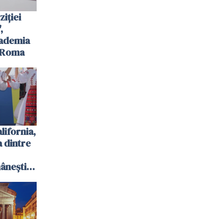
iției
,
cademia
n Roma
ifornia,
 dintre
ânești