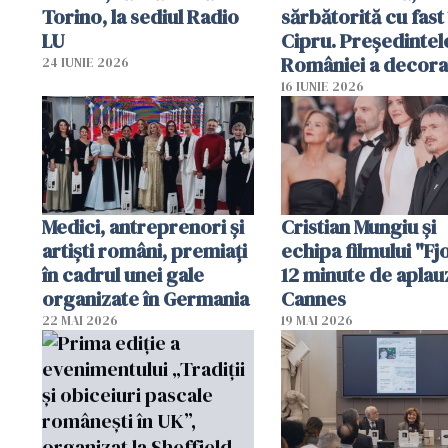
Torino, la sediul Radio
sărbătorită cu fast 
LU
Cipru. Președintel
României a decora
24 IUNIE 2026
organizație
16 IUNIE 2026
românească
Medici, antreprenori și
Cristian Mungiu şi
artiști români, premiați
echipa filmului "Fj
în cadrul unei gale
12 minute de aplau
organizate în Germania
Cannes
22 MAI 2026
19 MAI 2026