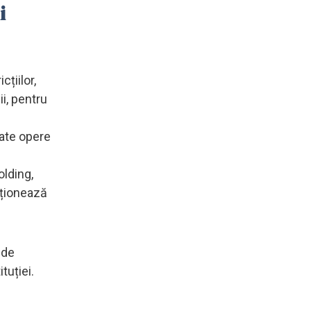
i
țiilor,
i, pentru
bate opere
lding,
nționează
 de
tuției.