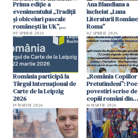
Prima ediție a
Ana Blandiana a
evenimentului „Tradiții
încheiat „Luna
și obiceiuri pascale
Literaturii Române
românești în UK”,
Roma”
organizat la Sheffield
09 APRILIE 2026
02 APRILIE 2026
România participă la
„România Copiilor
Târgul Internațional de
Pretutindeni”: Poez
Carte de la Leipzig
povestiri scrise de
2026
copiii români din
diaspora, adunate 
19 MARTIE 2026
16 MARTIE 2026
un volum unic