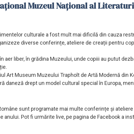
ațional Muzeul Național al Literaturi
entelor culturale a fost mult mai dificilă din cauza restric
anizeze diverse conferințe, ateliere de creații pentru copi
în aer liber, în grădina Muzeului, unde copiii au putut dez
ție.
l Art Museum Muzeului Trapholt de Artă Modernă din Ko
ră daneză drept un model cultural special în Europa, me
i Române sunt programate mai multe conferințe și ateliere
e anului. Pot fi urmărite live, pe pagina de Facebook a insti