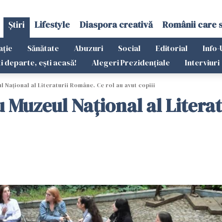
Știri
Lifestyle
Diaspora creativă
Românii care 
ație
Sănătate
Abuzuri
Social
Editorial
Info-
ti departe, ești acasă!
Alegeri Prezidențiale
Interviuri
Național al Literaturii Române. Ce rol au avut copiii
 Muzeul Național al Literat