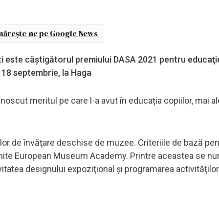
ărește-ne pe Google News
i este câștigătorul premiului DASA 2021 pentru educaţie
18 septembrie, la Haga
noscut meritul pe care l-a avut în educația copiilor, mai al
ilor de învăţare deschise de muzee. Criteriile de bază pen
nsmite European Museum Academy. Printre aceastea se n
ivitatea designului expoziţional şi programarea activităţilor