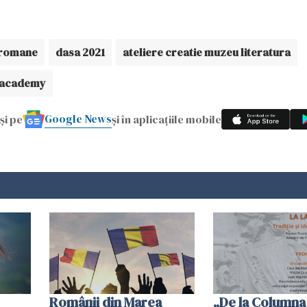
i romane
dasa 2021
ateliere creatie muzeu literatura
 academy
Google News
și pe
și în aplicațiile mobile
Românii din Marea
„De la Columna 