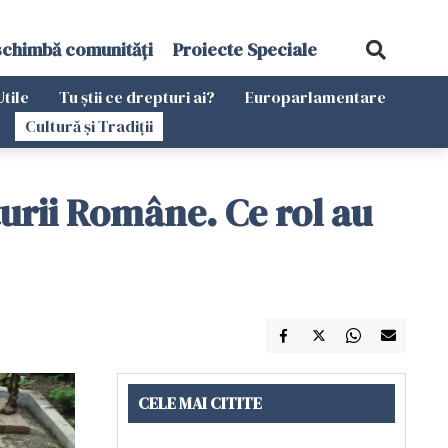
schimbă comunități
Proiecte Speciale
Utile
Tu știi ce drepturi ai?
Europarlamentare
Cultură și Tradiții
urii Române. Ce rol au
CELE MAI CITITE