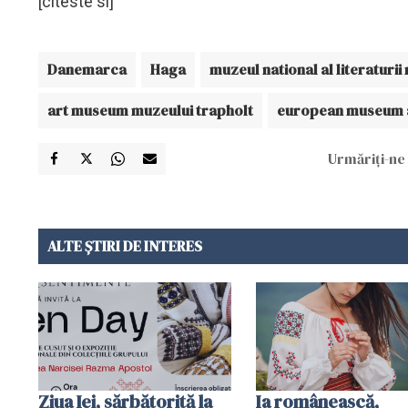
[citeste si]
Danemarca
Haga
muzeul national al literaturi
art museum muzeului trapholt
european museum
Urmăriți-ne 
ALTE ȘTIRI DE INTERES
Ziua Iei, sărbătorită la
Ia românească,