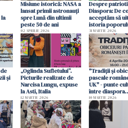
Misiune istorică: NASA a
Despre patrioti
lansat primii astronauţi
Diaspora: De c
 la
spre Lună din ultimii
acceptăm să ui
peste 50 de ani
istoria poporul
nostru?
02 APRILIE 2026
31 MARTIE 2026
 de
„Oglinda Sufletului”.
"Tradiții și obic
ii și
Picturile realizate de
pascale româneș
Narcisa Lungu, expuse
UK" - punte cul
la Asti, Italia
între diaspora
într-
românească și 
12 MARTIE 2026
10 MARTIE 2026
Beiușului