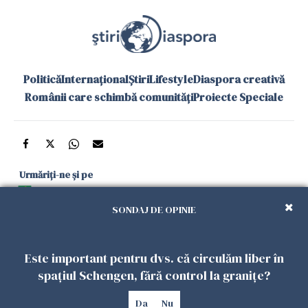
Politică
Internațional
Știri
Lifestyle
Diaspora creativă
Românii care schimbă comunități
Proiecte Speciale
Urmăriți-ne și pe
Google News
SONDAJ DE OPINIE
și în aplicațiile mobile
Este important pentru dvs. că circulăm liber în
Politica de
Politica
Gestionați
Contact
Declarație de
spațiul Schengen, fără control la granițe?
confidențialitate
Cookies
preferințele
accesibilitate
Da
Nu