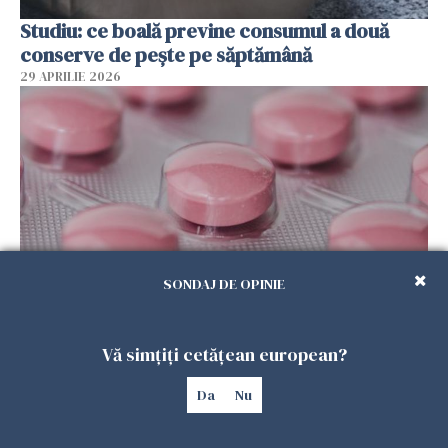
Studiu: ce boală previne consumul a două
conserve de pește pe săptămână
29 APRILIE 2026
SONDAJ DE OPINIE
FDA aprobă o nouă pastilă pentru slăbit
29 APRILIE 2026
Vă simțiți cetățean european?
Da
Nu