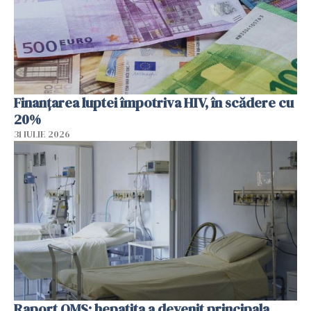
Finanțarea luptei împotriva HIV, în scădere cu
20%
31 IULIE 2026
Raport OMS: hepatita a devenit principala