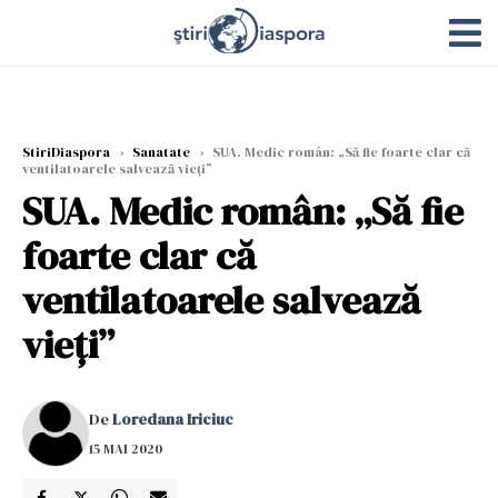
StiriDiaspora
›
Sanatate
›
SUA. Medic român: „Să fie foarte clar că
ventilatoarele salvează vieți”
SUA. Medic român: „Să fie
foarte clar că
ventilatoarele salvează
vieți”
De
Loredana Iriciuc
15 MAI 2020