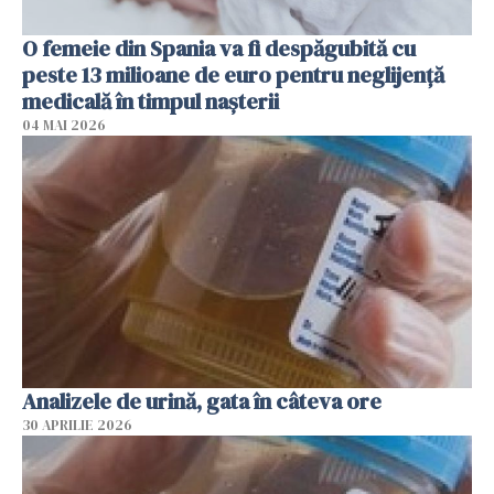
O femeie din Spania va fi despăgubită cu
peste 13 milioane de euro pentru neglijenţă
medicală în timpul naşterii
04 MAI 2026
Analizele de urină, gata în câteva ore
30 APRILIE 2026