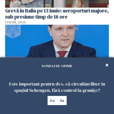
Grevă în Italia pe 13 iunie: aeroporturi majore,
sub presiune timp de 18 ore
13 IUNIE 2026
SONDAJ DE OPINIE
Este important pentru dvs. că circulăm liber în
Decizie istorică în Europa: Anunțul făcut de
spațiul Schengen, fără control la granițe?
Nicușor Dan despre Moldova și Ucraina
13 IUNIE 2026
Da
Nu