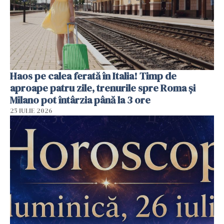
Haos pe calea ferată în Italia! Timp de
aproape patru zile, trenurile spre Roma și
Milano pot întârzia până la 3 ore
25 IULIE 2026