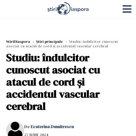
StiriDiaspora
›
Știri principale
›
Studiu: îndulcitor cunoscut
asociat cu atacul de cord și accidentul vascular cerebral
Studiu: îndulcitor
cunoscut asociat cu
atacul de cord și
accidentul vascular
cerebral
De
Ecaterina Dumitrescu
27 IUNIE 2024