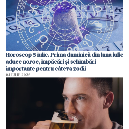
Horoscop 5 iulie. Prima duminică din luna iulie
aduce noroc, împăcări și schimbări
importante pentru câteva zodii
04 IULIE 2026