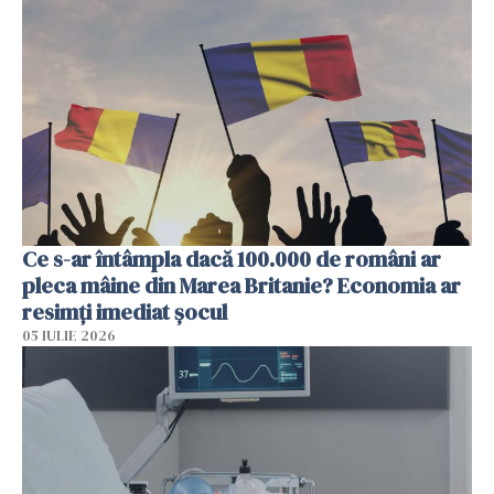
Ce s-ar întâmpla dacă 100.000 de români ar
pleca mâine din Marea Britanie? Economia ar
resimți imediat șocul
05 IULIE 2026