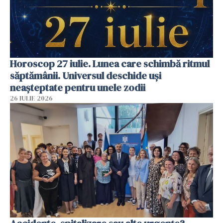
Horoscop 27 iulie. Lunea care schimbă ritmul
săptămânii. Universul deschide uși
neașteptate pentru unele zodii
26 IULIE 2026