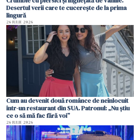
Crumble cu piersici și înghețată de vanilie.
Desertul verii care te cucerește de la prima
lingură
26 IULIE 2026
Cum au devenit două românce de neînlocuit
într-un restaurant din SUA. Patronul: „Nu știu
ce o să mă fac fără voi”
26 IULIE 2026