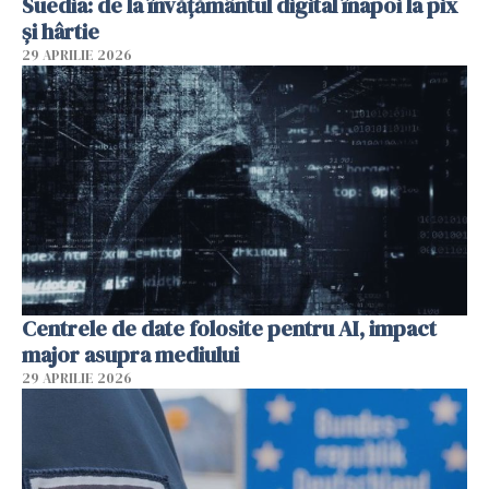
Suedia: de la învățământul digital înapoi la pix
și hârtie
29 APRILIE 2026
Centrele de date folosite pentru AI, impact
major asupra mediului
29 APRILIE 2026