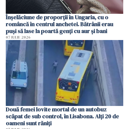
Înșelăciune de proporții în Ungaria, cu o
româncă în centrul anchetei. Bătrânii erau
puși să lase la poartă genți cu aur și bani
07 IULIE 2026
Două femei lovite mortal de un autobuz
scăpat de sub control, în Lisabona. Alți 20 de
oameni sunt răniți