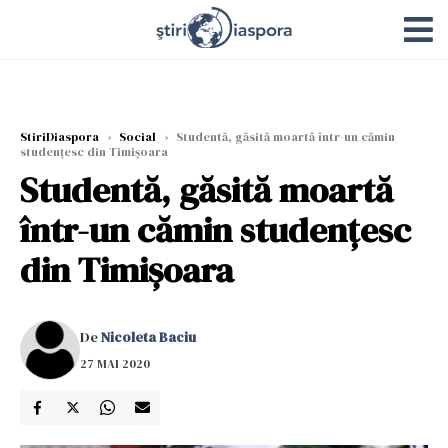
StiriDiaspora
›
Social
›
Studentă, găsită moartă într-un cămin
studențesc din Timișoara
Studentă, găsită moartă
într-un cămin studențesc
din Timișoara
De
Nicoleta Baciu
27 MAI 2020