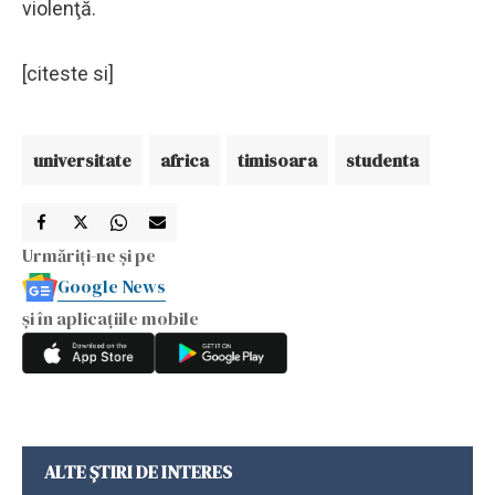
violenţă.
[citeste si]
universitate
africa
timisoara
studenta
Urmăriți-ne și pe
Google News
și în aplicațiile mobile
ALTE ȘTIRI DE INTERES