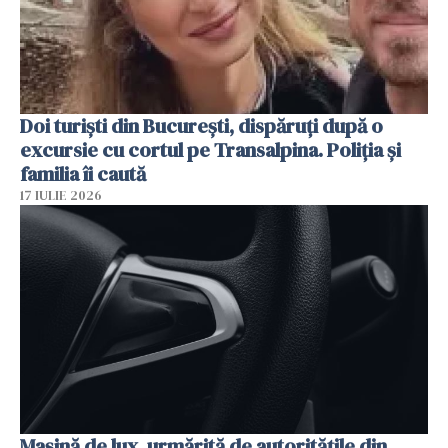
Doi turiști din București, dispăruți după o
excursie cu cortul pe Transalpina. Poliția și
familia îi caută
17 IULIE 2026
Mașină de lux, urmărită de autoritățile din