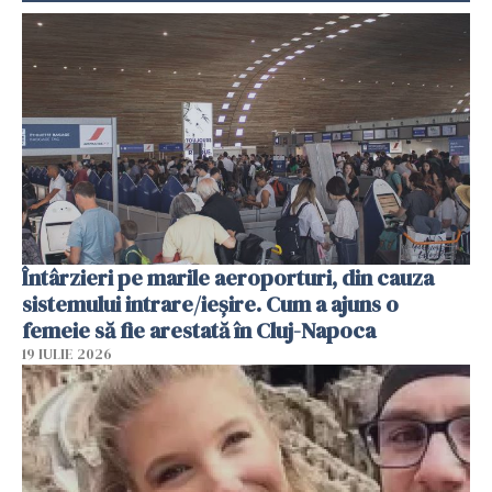
Întârzieri pe marile aeroporturi, din cauza
sistemului intrare/ieșire. Cum a ajuns o
femeie să fie arestată în Cluj-Napoca
19 IULIE 2026