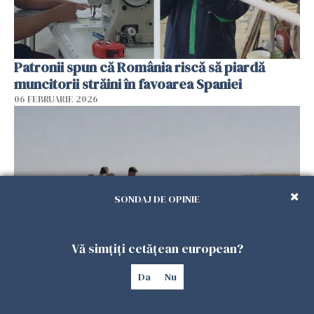
Patronii spun că România riscă să piardă
muncitorii străini în favoarea Spaniei
06 FEBRUARIE 2026
SONDAJ DE OPINIE
Vă simțiți cetățean european?
Muncitori români exploatați de clanul „Muti”
Da
Nu
în Spania: 17 arestări în urma unui raid al
poliției