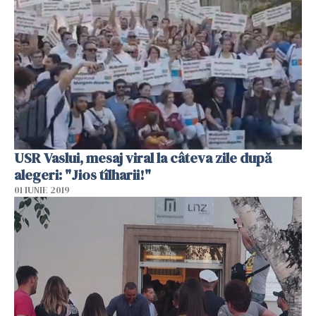
USR Vaslui, mesaj viral la câteva zile după
alegeri: "Jios tîlharii!"
01 IUNIE 2019