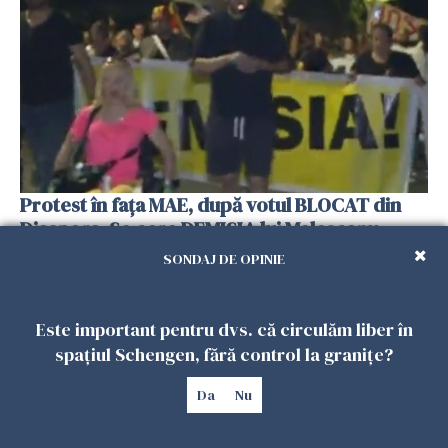
Protest în fața MAE, după votul BLOCAT din
Diaspora. Se cere DEMISIA lui Meleșcanu.
Video
SONDAJ DE OPINIE
27 MAI 2019
Este important pentru dvs. că circulăm liber în
spațiul Schengen, fără control la granițe?
Da
Nu