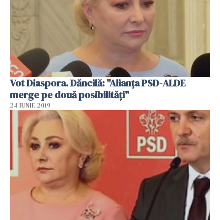
Vot Diaspora. Dăncilă: "Alianţa PSD-ALDE
merge pe două posibilităţi"
24 IUNIE 2019