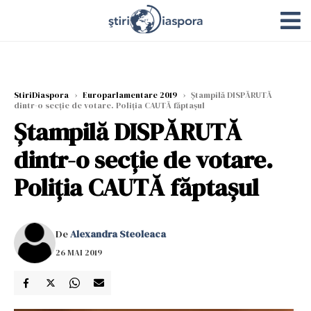
StiriDiaspora
›
Europarlamentare 2019
›
Ștampilă DISPĂRUTĂ
dintr-o secție de votare. Poliția CAUTĂ făptașul
Ștampilă DISPĂRUTĂ
dintr-o secție de votare.
Poliția CAUTĂ făptașul
De
Alexandra Steoleaca
26 MAI 2019