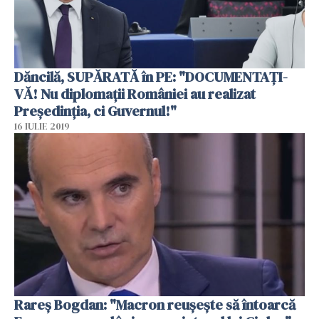
Dăncilă, SUPĂRATĂ în PE: "DOCUMENTAŢI-
VĂ! Nu diplomaţii României au realizat
Președinția, ci Guvernul!"
16 IULIE 2019
Rareş Bogdan: "Macron reuşeşte să întoarcă