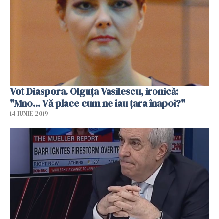
Vot Diaspora. Olguţa Vasilescu, ironică:
"Mno... Vă place cum ne iau ţara înapoi?"
14 IUNIE 2019