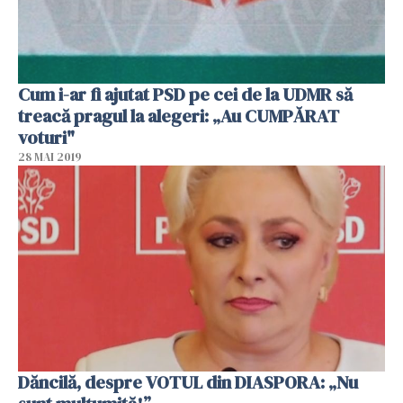
Cum i-ar fi ajutat PSD pe cei de la UDMR să
treacă pragul la alegeri: „Au CUMPĂRAT
voturi"
28 MAI 2019
Dăncilă, despre VOTUL din DIASPORA: „Nu