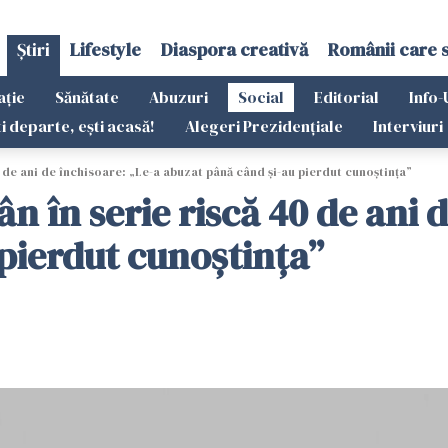
Știri
Lifestyle
Diaspora creativă
Românii care 
ație
Sănătate
Abuzuri
Social
Editorial
Info-
ti departe, ești acasă!
Alegeri Prezidențiale
Interviuri
 de ani de închisoare: „Le-a abuzat până când și-au pierdut cunoștința”
n în serie riscă 40 de ani d
pierdut cunoștința”