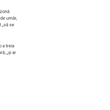
o zonă
o de umăr,
t „să se
 a treia
ă, „și ar