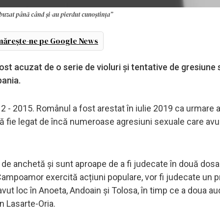
abuzat până când și-au pierdut cunoștința”
ărește-ne pe Google News
st acuzat de o serie de violuri și tentative de gresiune
pania.
2012 - 2015. Românul a fost arestat în iulie 2019 ca urmare a
 să fie legat de încă numeroase agresiuni sexuale care av
za de anchetă și sunt aproape de a fi judecate în două dosa
ra Campoamor exercită acțiuni populare, vor fi judecate un
avut loc în Anoeta, Andoain și Tolosa, în timp ce a doua au
în Lasarte-Oria.