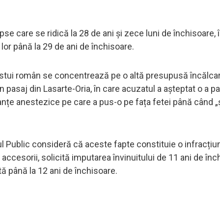
se care se ridică la 28 de ani și zece luni de închisoare, 
 lor până la 29 de ani de închisoare.
cestui român se concentrează pe o altă presupusă încălca
-un pasaj din Lasarte-Oria, în care acuzatul a așteptat o a pa
țe anestezice pe care a pus-o pe fața fetei până când „ș
l Public consideră că aceste fapte constituie o infracțiu
ccesorii, solicită imputarea învinuitului de 11 ani de înc
ă până la 12 ani de închisoare.