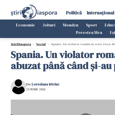
Politică
Internațional
Economie
Joburi
Monden
Sport
Educ
Povestea Mea
Eș
StiriDiaspora
›
Social
›
Spania. Un violator român în serie riscă 40
Spania. Un violator româ
abuzat până când și-au 
De
Loredana Iriciuc
25 IUNIE 2021