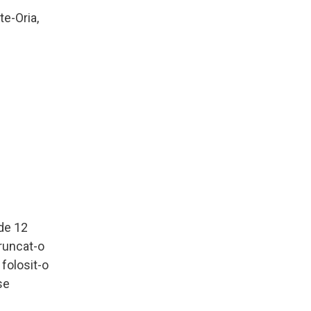
te-Oria,
 de 12
aruncat-o
 folosit-o
se