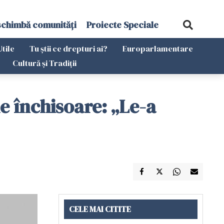
schimbă comunități
Proiecte Speciale
Utile
Tu știi ce drepturi ai?
Europarlamentare
Cultură și Tradiții
e închisoare: „Le-a
CELE MAI CITITE