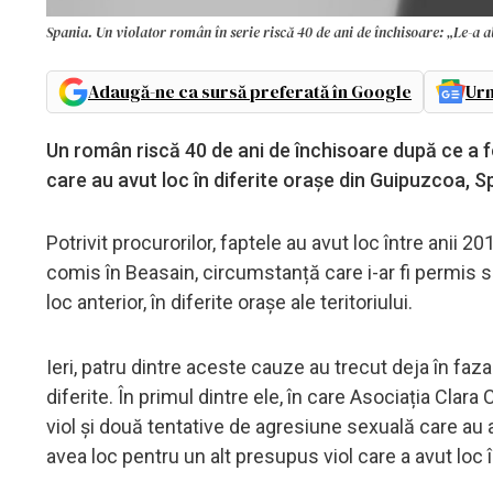
Spania. Un violator român în serie riscă 40 de ani de închisoare: „Le-a 
Adaugă-ne ca sursă preferată în Google
Urm
Un român riscă 40 de ani de închisoare după ce a fo
care au avut loc în diferite orașe din Guipuzcoa, S
Potrivit procurorilor, faptele au avut loc între anii 
comis în Beasain, circumstanță care i-ar fi permis
loc anterior, în diferite orașe ale teritoriului.
Ieri, patru dintre aceste cauze au trecut deja în fa
diferite. În primul dintre ele, în care Asociația Cla
viol și două tentative de agresiune sexuală care au 
avea loc pentru un alt presupus viol care a avut loc 