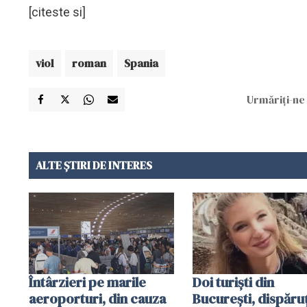
[citeste si]
viol
roman
Spania
Urmăriți-ne 
ALTE ȘTIRI DE INTERES
Întârzieri pe marile
Doi turiști din
aeroporturi, din cauza
București, dispăruț