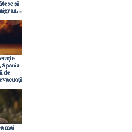
ătesc și
igranții
etație
, Spania
ii de
evacuați
ea mai