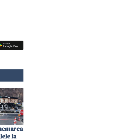
anemarca
ele la