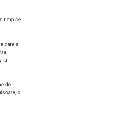
în timp ce
re care a
tra
i-a
ne de
hisoare, o