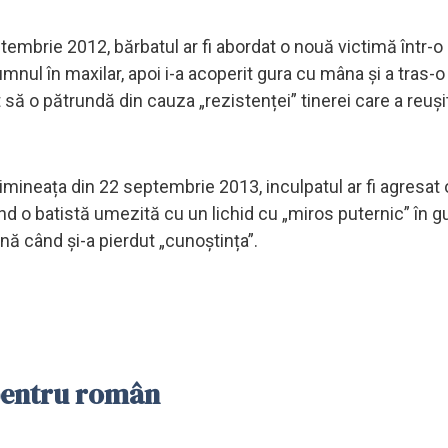
eptembrie 2012, bărbatul ar fi abordat o nouă victimă într-
umnul în maxilar, apoi i-a acoperit gura cu mâna și a tras-
ut să o pătrundă din cauza „rezistenței” tinerei care a reuși
 dimineața din 22 septembrie 2013, inculpatul ar fi agresat o
d o batistă umezită cu un lichid cu „miros puternic” în gur
până când și-a pierdut „cunoștința”.
 pentru român