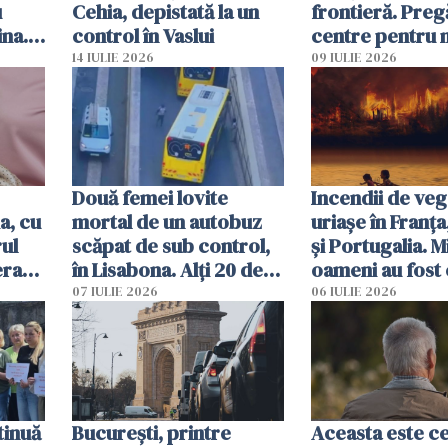
u
Cehia, depistată la un
frontieră. Preg
ina.
control în Vaslui
centre pentru m
caută
respinși din UE
14 IULIE 2026
09 IULIE 2026
Două femei lovite
Incendii de veg
a, cu
mortal de un autobuz
uriașe în Franța
ul
scăpat de sub control,
și Portugalia. M
erau
în Lisabona. Alți 20 de
oameni au fost 
tă
oameni sunt răniți
07 IULIE 2026
06 IULIE 2026
tinuă
București, printre
Aceasta este c