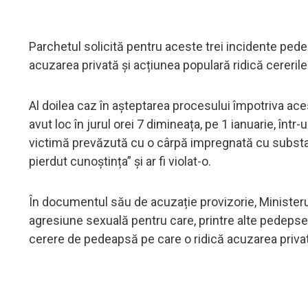
Parchetul solicită pentru aceste trei incidente pedep
acuzarea privată și acțiunea populară ridică cererile
Al doilea caz în așteptarea procesului împotriva a
avut loc în jurul orei 7 dimineața, pe 1 ianuarie, într
victimă prevăzută cu o cârpă impregnată cu substan
pierdut cunoștința” și ar fi violat-o.
În documentul său de acuzație provizorie, Ministeru
agresiune sexuală pentru care, printre alte pedepse a
cerere de pedeapsă pe care o ridică acuzarea privat