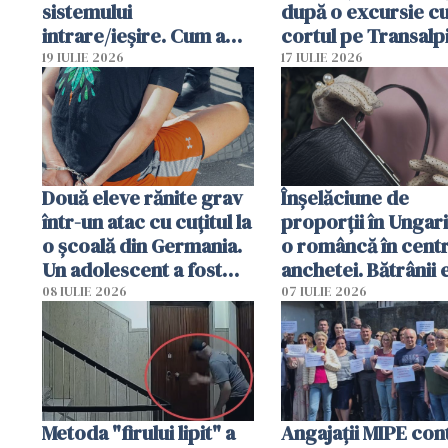
sistemului
după o excursie c
intrare/ieșire. Cum a
cortul pe Transalp
ajuns o femeie să fie
Poliția și familia îi 
19 IULIE 2026
17 IULIE 2026
arestată în Cluj-Napoca
Două eleve rănite grav
Înșelăciune de
într-un atac cu cuțitul la
proporții în Ungari
o școală din Germania.
o româncă în centr
Un adolescent a fost
anchetei. Bătrânii 
arestat
puși să lase la poar
08 IULIE 2026
07 IULIE 2026
genți cu aur și bani
Metoda "firului lipit" a
Angajaţii MIPE con