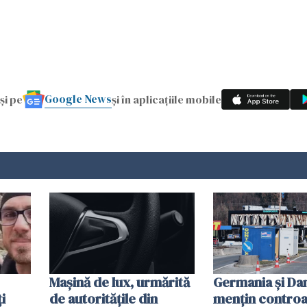
Google News
și pe
și în aplicațiile mobile
Mașină de lux, urmărită
Germania și D
i
de autoritățile din
mențin controal