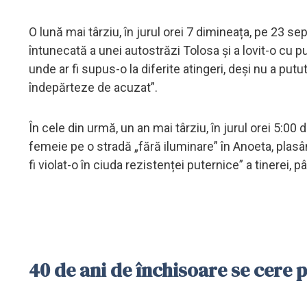
O lună mai târziu, în jurul orei 7 dimineața, pe 23 s
întunecată a unei autostrăzi Tolosa și a lovit-o cu p
unde ar fi supus-o la diferite atingeri, deși nu a put
îndepărteze de acuzat”.
În cele din urmă, un an mai târziu, în jurul orei 5:00
femeie pe o stradă „fără iluminare” în Anoeta, plasân
fi violat-o în ciuda rezistenței puternice” a tinerei, 
40 de ani de închisoare se cere