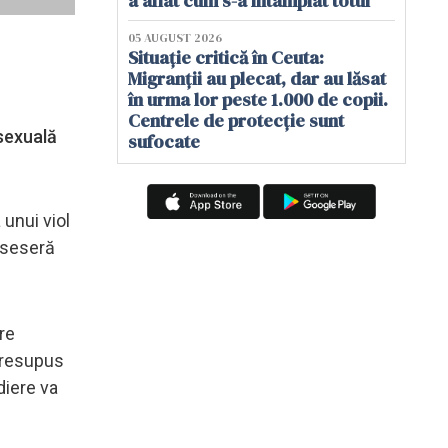
a aflat cum s-a întâmplat totul
05 AUGUST 2026
Situație critică în Ceuta:
Migranții au plecat, dar au lăsat
în urma lor peste 1.000 de copii.
Centrele de protecție sunt
 sexuală
sufocate
 unui viol
useseră
re
 presupus
diere va