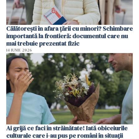
Călătorești în afara țării cu minori? Schimbare
importantă la frontieră: documentul care nu
mai trebuie prezentat fizic
14 IUNIE 2026
Ai grijă ce faci în străinătate! Iată obiceiurile
culturale care i-au pus pe români în situații