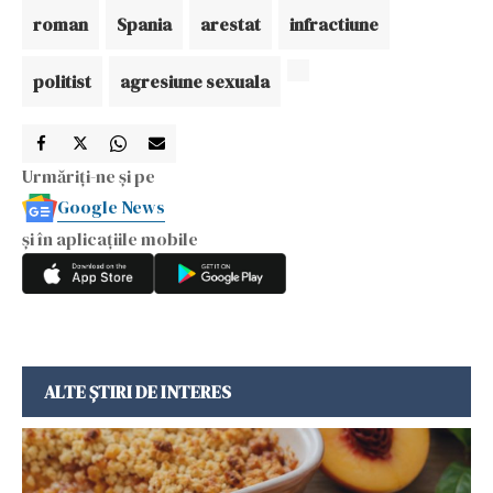
roman
Spania
arestat
infractiune
politist
agresiune sexuala
Urmăriți-ne și pe
Google News
și în aplicațiile mobile
ALTE ȘTIRI DE INTERES