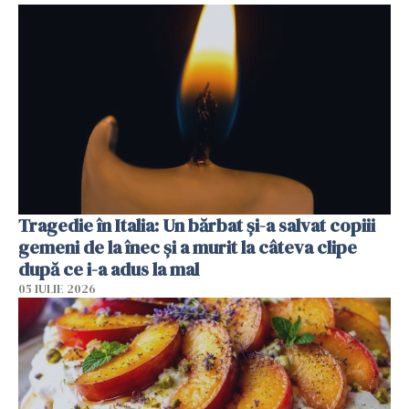
Tragedie în Italia: Un bărbat și-a salvat copiii
gemeni de la înec și a murit la câteva clipe
după ce i-a adus la mal
05 IULIE 2026