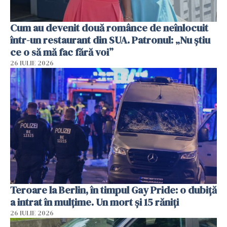
Cum au devenit două românce de neînlocuit
într-un restaurant din SUA. Patronul: „Nu știu
ce o să mă fac fără voi”
26 IULIE 2026
Teroare la Berlin, în timpul Gay Pride: o dubiță
a intrat în mulțime. Un mort și 15 răniți
26 IULIE 2026