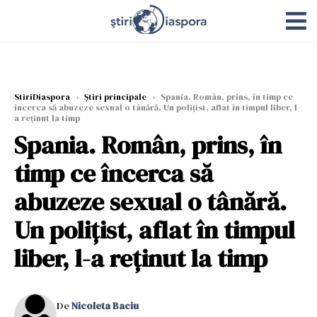
StiriDiaspora
›
Știri principale
›
Spania. Român, prins, în timp ce
încerca să abuzeze sexual o tânără. Un polițist, aflat în timpul liber, l-
a reținut la timp
Spania. Român, prins, în
timp ce încerca să
abuzeze sexual o tânără.
Un polițist, aflat în timpul
liber, l-a reținut la timp
De
Nicoleta Baciu