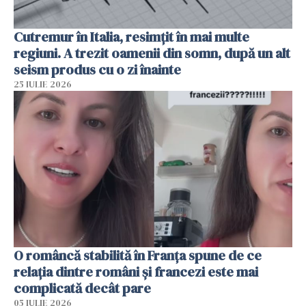
Cutremur în Italia, resimțit în mai multe
regiuni. A trezit oamenii din somn, după un alt
seism produs cu o zi înainte
25 IULIE 2026
O româncă stabilită în Franța spune de ce
relația dintre români și francezi este mai
complicată decât pare
05 IULIE 2026