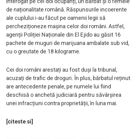
interogat pe cei doi ocupanți, un bărbat și o femeie
de naționalitate română. Răspunsurile incoerente
ale cuplului i-au făcut pe oamenii legii să
percheziționeze mașina celor doi români. Astfel,
agenții Poliției Naționale din El Ejido au găsit 16
pachete de muguri de marijuana ambalate sub vid,
cu o greutate de 18 kilograme.
Cei doi români arestați au fost duși la tribunal,
acuzați de trafic de droguri. În plus, bărbatul reținut
are antecedente penale, pe numele lui fiind
deschisă o anchetă judiciară pentru săvârșirea
unei infracțiuni contra proprietății, în luna mai.
[citeste si]