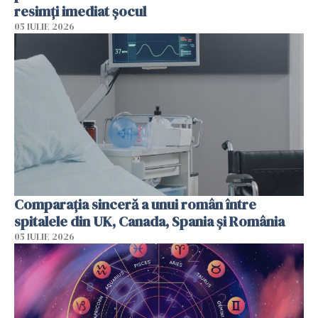
resimți imediat șocul
05 IULIE 2026
Comparația sinceră a unui român între
spitalele din UK, Canada, Spania și România
05 IULIE 2026