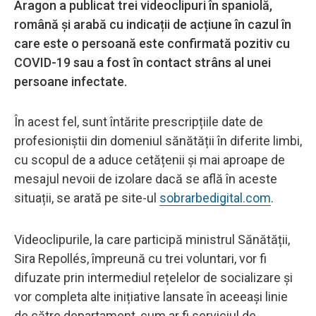
Aragon a publicat trei videoclipuri în spaniolă,
română și arabă cu indicații de acțiune în cazul în
care este o persoană este confirmată pozitiv cu
COVID-19 sau a fost în contact strâns al unei
persoane infectate.
În acest fel, sunt întărite prescripțiile date de
profesioniștii din domeniul sănătății în diferite limbi,
cu scopul de a aduce cetățenii și mai aproape de
mesajul nevoii de izolare dacă se află în aceste
situații, se arată pe site-ul
sobrarbedigital.com
.
Videoclipurile, la care participă ministrul Sănătății,
Sira Repollés, împreună cu trei voluntari, vor fi
difuzate prin intermediul rețelelor de socializare și
vor completa alte inițiative lansate în aceeași linie
de către departament, cum ar fi serviciul de