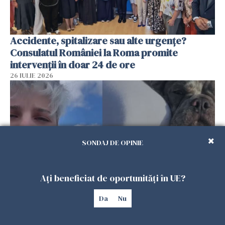
Accidente, spitalizare sau alte urgențe?
Consulatul României la Roma promite
intervenții în doar 24 de ore
26 IULIE 2026
SONDAJ DE OPINIE
Ați beneficiat de oportunități în UE?
Da
Nu
Ce a pățit o româncă în timp ce își plimba
câinele în Germania. Mesajul ei a stârnit