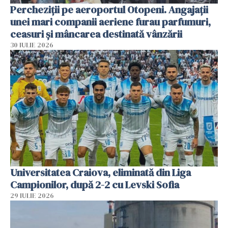
Percheziții pe aeroportul Otopeni. Angajații
unei mari companii aeriene furau parfumuri,
ceasuri și mâncarea destinată vânzării
30 IULIE 2026
Universitatea Craiova, eliminată din Liga
Campionilor, după 2-2 cu Levski Sofia
29 IULIE 2026