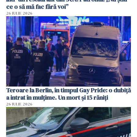
ce o să mă fac fără voi”
26 IULIE 2026
Teroare la Berlin, în timpul Gay Pride: o dubiță
a intrat în mulțime. Un mort și 15 răniți
26 IULIE 2026