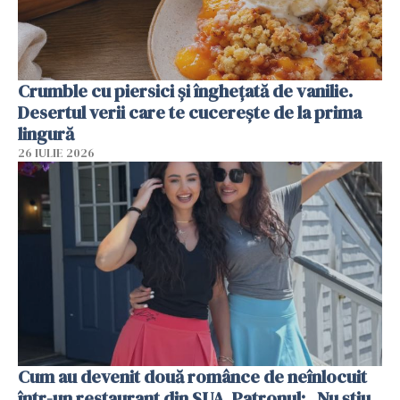
Crumble cu piersici și înghețată de vanilie.
Desertul verii care te cucerește de la prima
lingură
26 IULIE 2026
Cum au devenit două românce de neînlocuit
într-un restaurant din SUA. Patronul: „Nu știu