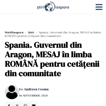
StiriDiaspora
›
Știri
›
Spania. Guvernul din Aragon, MESAJ în limba
ROMÂNĂ pentru cetăţenii din comunitate
Spania. Guvernul din
Aragon, MESAJ în limba
ROMÂNĂ pentru cetăţenii
din comunitate
De
Andreea Cosma
06 SEPTEMBRIE 2020