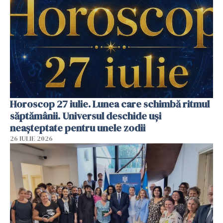
Horoscop 27 iulie. Lunea care schimbă ritmul
săptămânii. Universul deschide uși
neașteptate pentru unele zodii
26 IULIE 2026