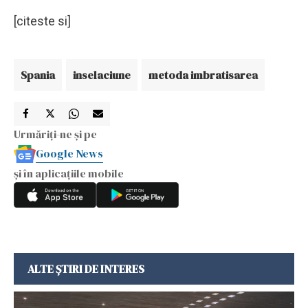
[citeste si]
Spania
inselaciune
metoda imbratisarea
Urmăriți-ne și pe
Google News
și în aplicațiile mobile
ALTE ȘTIRI DE INTERES