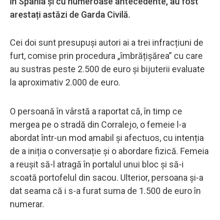
în Spania și cu numeroase antecedente, au fost
arestați astăzi de Garda Civilă.
Cei doi sunt presupuși autori ai a trei infracțiuni de
furt, comise prin procedura „îmbrățișărea” cu care
au sustras peste 2.500 de euro și bijuterii evaluate
la aproximativ 2.000 de euro.
O persoană în vârstă a raportat că, în timp ce
mergea pe o stradă din Corralejo, o femeie l-a
abordat într-un mod amabil și afectuos, cu intenția
de a iniția o conversație și o abordare fizică. Femeia
a reușit să-l atragă în portalul unui bloc și să-i
scoată portofelul din sacou. Ulterior, persoana și-a
dat seama că i s-a furat suma de 1.500 de euro în
numerar.