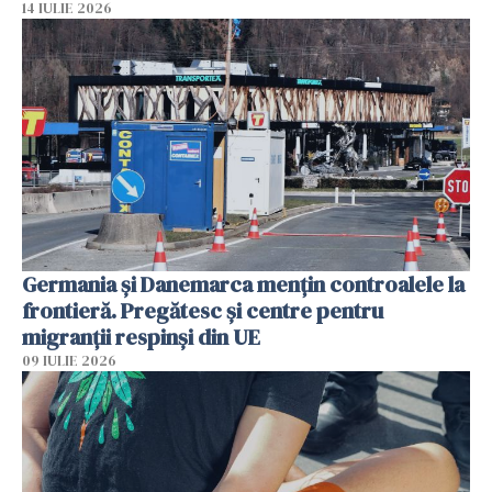
14 IULIE 2026
Germania și Danemarca mențin controalele la
frontieră. Pregătesc și centre pentru
migranții respinși din UE
09 IULIE 2026