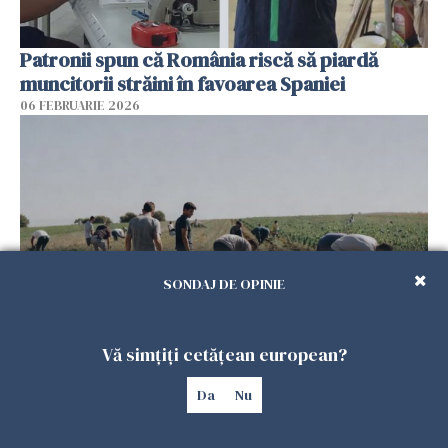
Patronii spun că România riscă să piardă
muncitorii străini în favoarea Spaniei
06 FEBRUARIE 2026
SONDAJ DE OPINIE
Vă simțiți cetățean european?
Muncitori români exploatați de clanul „Muti”
în Spania: 17 arestări în urma unui raid al
Da
Nu
poliției
04 FEBRUARIE 2026