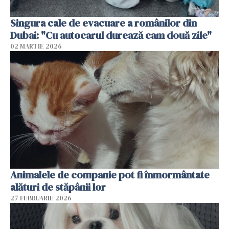
Singura cale de evacuare a românilor din
Dubai: "Cu autocarul durează cam două zile"
02 MARTIE 2026
Animalele de companie pot fi înmormântate
alături de stăpânii lor
27 FEBRUARIE 2026