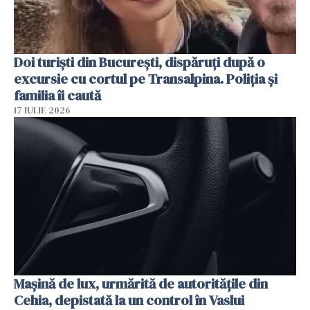
Doi turiști din București, dispăruți după o
excursie cu cortul pe Transalpina. Poliția și
familia îi caută
17 IULIE 2026
Mașină de lux, urmărită de autoritățile din
Cehia, depistată la un control în Vaslui