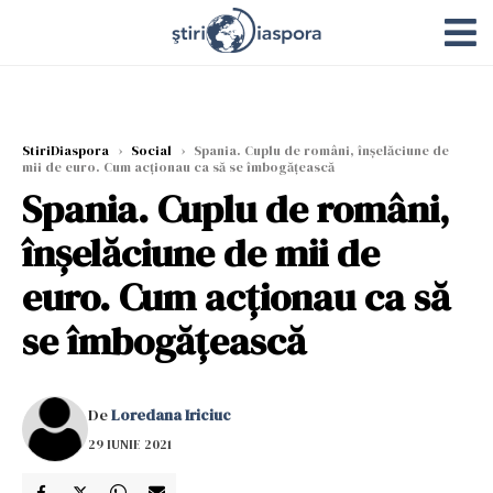
StiriDiaspora
›
Social
›
Spania. Cuplu de români, înșelăciune de
mii de euro. Cum acționau ca să se îmbogățească
Spania. Cuplu de români,
înșelăciune de mii de
euro. Cum acționau ca să
se îmbogățească
De
Loredana Iriciuc
29 IUNIE 2021