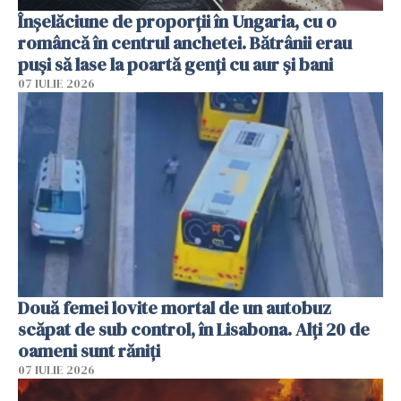
Înșelăciune de proporții în Ungaria, cu o
româncă în centrul anchetei. Bătrânii erau
puși să lase la poartă genți cu aur și bani
07 IULIE 2026
Două femei lovite mortal de un autobuz
scăpat de sub control, în Lisabona. Alți 20 de
oameni sunt răniți
07 IULIE 2026