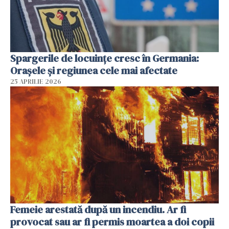
Spargerile de locuințe cresc în Germania:
Orașele și regiunea cele mai afectate
25 APRILIE 2026
Femeie arestată după un incendiu. Ar fi
provocat sau ar fi permis moartea a doi copii