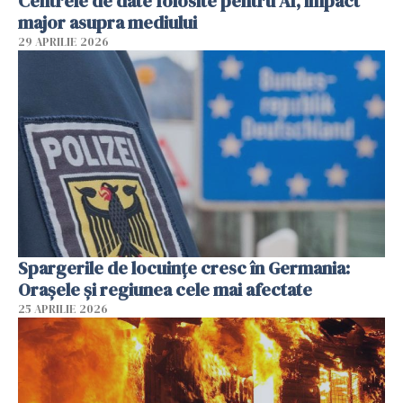
Centrele de date folosite pentru AI, impact
major asupra mediului
29 APRILIE 2026
Spargerile de locuințe cresc în Germania:
Orașele și regiunea cele mai afectate
25 APRILIE 2026