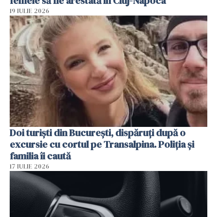
femeie să fie arestată în Cluj-Napoca
19 IULIE 2026
Doi turiști din București, dispăruți după o
excursie cu cortul pe Transalpina. Poliția și
familia îi caută
17 IULIE 2026