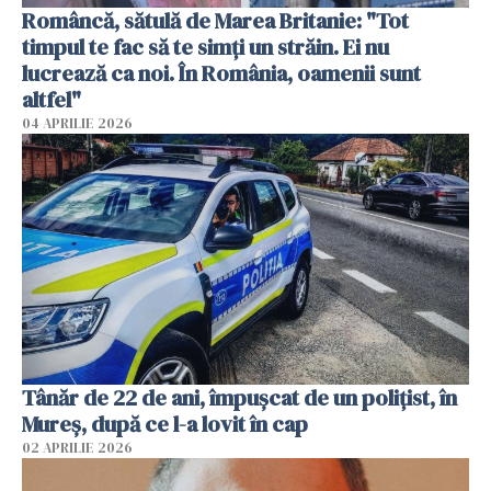
Româncă, sătulă de Marea Britanie: "Tot
timpul te fac să te simți un străin. Ei nu
lucrează ca noi. În România, oamenii sunt
altfel"
04 APRILIE 2026
Tânăr de 22 de ani, împușcat de un polițist, în
Mureș, după ce l-a lovit în cap
02 APRILIE 2026