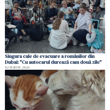
Singura cale de evacuare a românilor din
Dubai: "Cu autocarul durează cam două zile"
02 MARTIE 2026