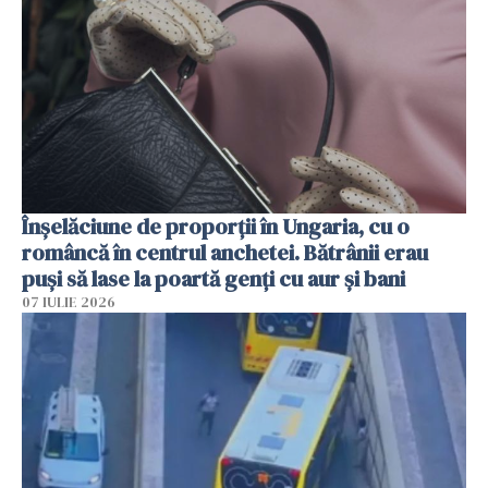
Înșelăciune de proporții în Ungaria, cu o
româncă în centrul anchetei. Bătrânii erau
puși să lase la poartă genți cu aur și bani
07 IULIE 2026