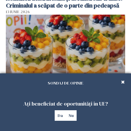
Criminalul a scăpat de o parte din pedeapsă
13 IUNIE 2026
SONDAJ DE OPINIE
Desertul care va cuceri copiii de 1 Iunie.
Rețeta pe care o poți pregăti acasă în mai
puțin de 30 de minute
Ați beneficiat de oportunități în UE?
31 MAI 2026
Da
Nu