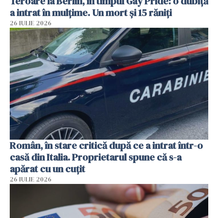
Teroare la Berlin, în timpul Gay Pride: o dubiță
a intrat în mulțime. Un mort și 15 răniți
26 IULIE 2026
Român, în stare critică după ce a intrat într-o
casă din Italia. Proprietarul spune că s-a
apărat cu un cuțit
26 IULIE 2026