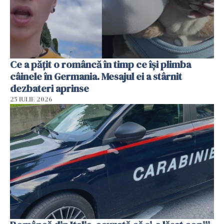
Ce a pățit o româncă în timp ce își plimba
câinele în Germania. Mesajul ei a stârnit
dezbateri aprinse
25 IULIE 2026