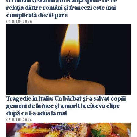
O româncă stabilită în Franța spune de ce
relația dintre români și francezi este mai
complicată decât pare
05 IULIE 2026
Tragedie în Italia: Un bărbat și-a salvat copiii
gemeni de la înec și a murit la câteva clipe
după ce i-a adus la mal
05 IULIE 2026