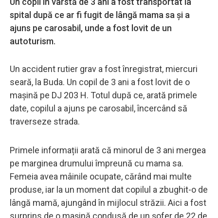
Un copil în vârstă de 3 ani a fost transportat la
spital după ce ar fi fugit de lângă mama sa şi a
ajuns pe carosabil, unde a fost lovit de un
autoturism.
Un accident rutier grav a fost înregistrat, miercuri
seară, la Buda. Un copil de 3 ani a fost lovit de o
mașină pe DJ 203 H. Totul după ce, arată primele
date, copilul a ajuns pe carosabil, încercând să
traverseze strada.
Primele informații arată că minorul de 3 ani mergea
pe marginea drumului împreună cu mama sa.
Femeia avea mâinile ocupate, cărând mai multe
produse, iar la un moment dat copilul a zbughit-o de
lângă mamă, ajungând în mijlocul străzii. Aici a fost
surprins de o mașină condusă de un șofer de 22 de