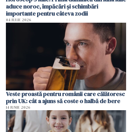
aduce noroc, împăcări și schimbări
importante pentru câteva zodii
04 IULIE 2026
Veste proastă pentru românii care călătoresc
prin UK: cât a ajuns să coste o halbă de bere
14 IUNIE 2026