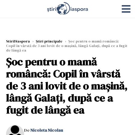
StiriDiaspora
›
Știri principale
›
Șoc pentru o mamă româncă:
Copil în vârstă de 3 ani lovit de o maşină, lângă Galați, după ce a fugit
de lângă ea
Șoc pentru o mamă
româncă: Copil în vârstă
de 3 ani lovit de o maşină,
lângă Galați, după ce a
fugit de lângă ea
De
Nicoleta Nicolau