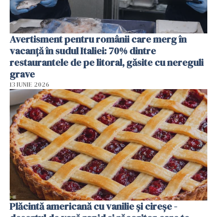
Avertisment pentru românii care merg în
vacanță în sudul Italiei: 70% dintre
restaurantele de pe litoral, găsite cu nereguli
grave
13 IUNIE 2026
Plăcintă americană cu vanilie și cireșe -