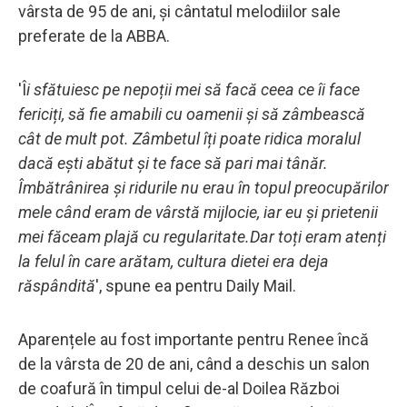
vârsta de 95 de ani, și cântatul melodiilor sale
preferate de la ABBA.
'Î
i sfătuiesc pe nepoții mei să facă ceea ce îi face
fericiți, să fie amabili cu oamenii și să zâmbească
cât de mult pot. Zâmbetul îți poate ridica moralul
dacă ești abătut și te face să pari mai tânăr.
Îmbătrânirea și ridurile nu erau în topul preocupărilor
mele când eram de vârstă mijlocie, iar eu și prietenii
mei făceam plajă cu regularitate.D
ar toți eram atenți
la felul în care arătam, cultura dietei era deja
răspândită
', spune ea pentru Daily Mail.
Aparențele au fost importante pentru Renee încă
de la vârsta de 20 de ani, când a deschis un salon
de coafură în timpul celui de-al Doilea Război