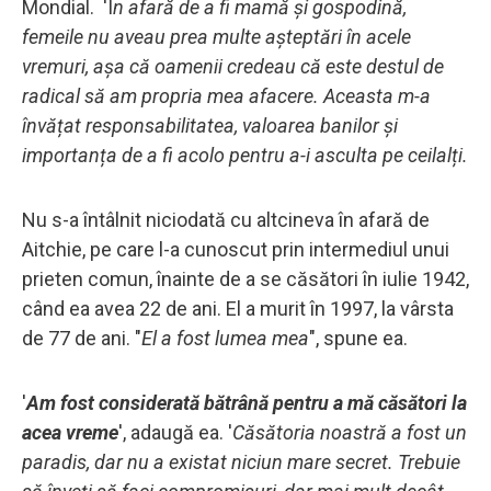
Mondial. 'Î
n afară de a fi mamă și gospodină,
femeile nu aveau prea multe așteptări în acele
vremuri, așa că oamenii credeau că este destul de
radical să am propria mea afacere. Aceasta m-a
învățat responsabilitatea, valoarea banilor și
importanța de a fi acolo pentru a-i asculta pe ceilalți.
Nu s-a întâlnit niciodată cu altcineva în afară de
Aitchie, pe care l-a cunoscut prin intermediul unui
prieten comun, înainte de a se căsători în iulie 1942,
când ea avea 22 de ani. El a murit în 1997, la vârsta
de 77 de ani. "
El a fost lumea mea
", spune ea.
'
Am fost considerată bătrână pentru a mă căsători la
acea vreme
', adaugă ea. '
Căsătoria noastră a fost un
paradis, dar nu a existat niciun mare secret. Trebuie