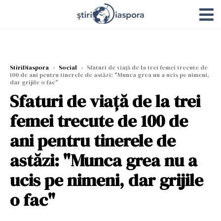
StiriDiaspora
›
Social
›
Sfaturi de viață de la trei femei trecute de
100 de ani pentru tinerele de astăzi: "Munca grea nu a ucis pe nimeni,
dar grijile o fac"
Sfaturi de viață de la trei
femei trecute de 100 de
ani pentru tinerele de
astăzi: "Munca grea nu a
ucis pe nimeni, dar grijile
o fac"