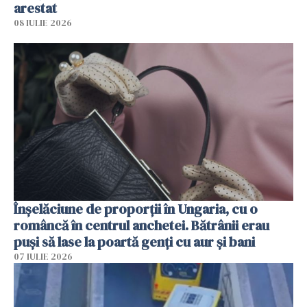
arestat
08 IULIE 2026
Înșelăciune de proporții în Ungaria, cu o
româncă în centrul anchetei. Bătrânii erau
puși să lase la poartă genți cu aur și bani
07 IULIE 2026