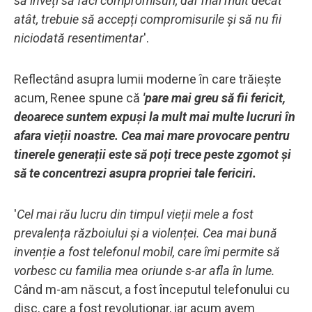
să înveți să faci compromisuri, dar mai mult decât
atât, trebuie să accepți compromisurile și să nu fii
niciodată resentimentar
'.
Reflectând asupra lumii moderne în care trăiește
acum, Renee spune că
'pare mai greu să fii fericit,
deoarece suntem expuși la mult mai multe lucruri în
afara vieții noastre. Cea mai mare provocare pentru
tinerele generații este să poți trece peste zgomot și
să te concentrezi asupra propriei tale fericiri.
'
Cel mai rău lucru din timpul vieții mele a fost
prevalența războiului și a violenței. Cea mai bună
invenție a fost telefonul mobil, care îmi permite să
vorbesc cu familia mea oriunde s-ar afla în lume.
Când m-am născut, a fost începutul telefonului cu
disc, care a fost revoluționar, iar acum avem