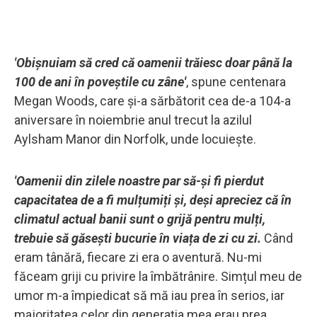
'Obișnuiam să cred că oamenii trăiesc doar până la
100 de ani în poveștile cu zâne'
, spune centenara
Megan Woods, care și-a sărbătorit cea de-a 104-a
aniversare în noiembrie anul trecut la azilul
Aylsham Manor din Norfolk, unde locuiește.
'Oamenii din zilele noastre par să-și fi pierdut
capacitatea de a fi mulțumiți și, deși apreciez că în
climatul actual banii sunt o grijă pentru mulți,
trebuie să găsești bucurie în viața de zi cu zi.
Când
eram tânără, fiecare zi era o aventură. Nu-mi
făceam griji cu privire la îmbătrânire. Simțul meu de
umor m-a împiedicat să mă iau prea în serios, iar
majoritatea celor din generația mea erau prea