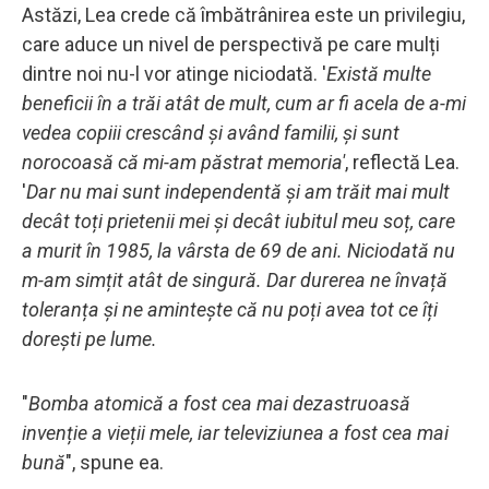
Astăzi, Lea crede că îmbătrânirea este un privilegiu,
care aduce un nivel de perspectivă pe care mulți
dintre noi nu-l vor atinge niciodată. '
Există multe
beneficii în a trăi atât de mult, cum ar fi acela de a-mi
vedea copiii crescând și având familii, și sunt
norocoasă că mi-am păstrat memoria'
, reflectă Lea.
'
Dar nu mai sunt independentă și am trăit mai mult
decât toți prietenii mei și decât iubitul meu soț, care
a murit în 1985, la vârsta de 69 de ani. Niciodată nu
m-am simțit atât de singură. Dar durerea ne învață
toleranța și ne amintește că nu poți avea tot ce îți
dorești pe lume.
"
Bomba atomică a fost cea mai dezastruoasă
invenție a vieții mele, iar televiziunea a fost cea mai
bună
", spune ea.