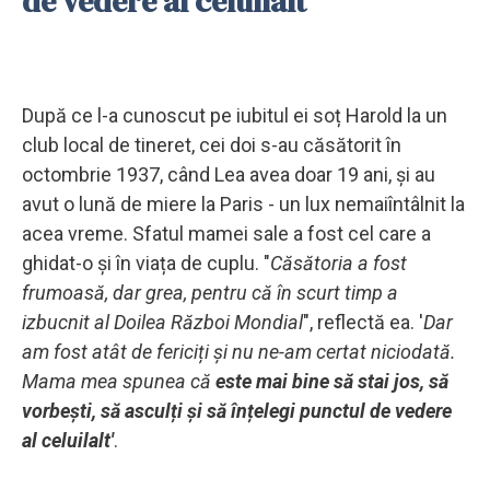
de vedere al celuilalt
După ce l-a cunoscut pe iubitul ei soț Harold la un
club local de tineret, cei doi s-au căsătorit în
octombrie 1937, când Lea avea doar 19 ani, și au
avut o lună de miere la Paris - un lux nemaiîntâlnit la
acea vreme. Sfatul mamei sale a fost cel care a
ghidat-o și în viața de cuplu. "
Căsătoria a fost
frumoasă, dar grea, pentru că în scurt timp a
izbucnit al Doilea Război Mondial
", reflectă ea. '
Dar
am fost atât de fericiți și nu ne-am certat niciodată.
Mama mea spunea că
este mai bine să stai jos, să
vorbești, să asculți și să înțelegi punctul de vedere
al celuilalt'
.