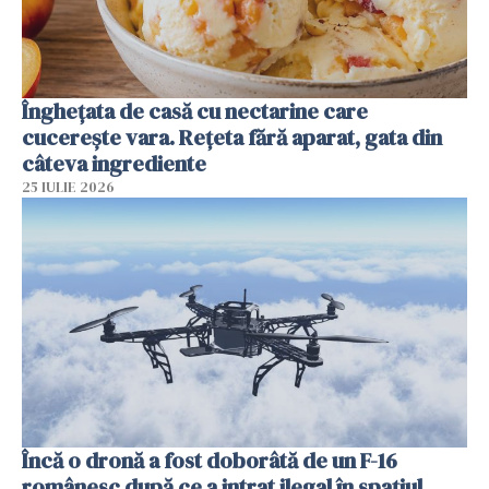
Înghețata de casă cu nectarine care
cucerește vara. Rețeta fără aparat, gata din
câteva ingrediente
25 IULIE 2026
Încă o dronă a fost doborâtă de un F-16
românesc după ce a intrat ilegal în spațiul