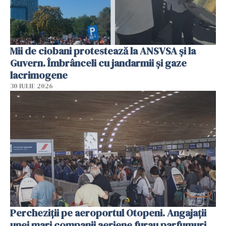
Mii de ciobani protestează la ANSVSA și la
Guvern. Îmbrânceli cu jandarmii și gaze
lacrimogene
30 IULIE 2026
Percheziții pe aeroportul Otopeni. Angajații
unei mari companii aeriene furau parfumuri,