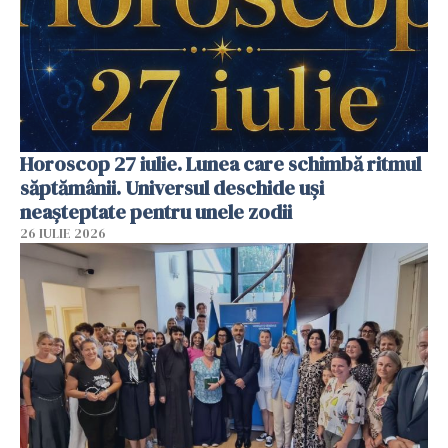
Horoscop 27 iulie. Lunea care schimbă ritmul
săptămânii. Universul deschide uși
neașteptate pentru unele zodii
26 IULIE 2026