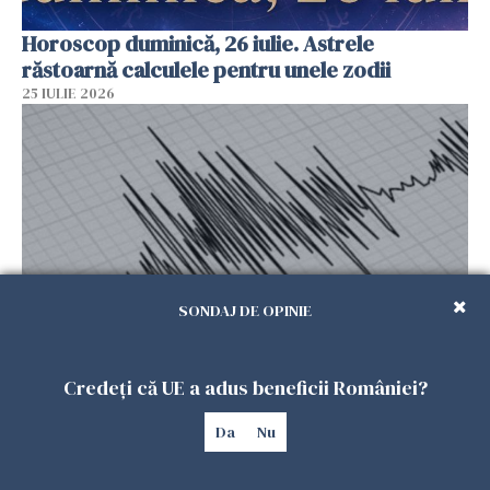
Horoscop duminică, 26 iulie. Astrele
răstoarnă calculele pentru unele zodii
25 IULIE 2026
SONDAJ DE OPINIE
Cutremur în Italia, resimțit în mai multe
Credeți că UE a adus beneficii României?
regiuni. A trezit oamenii din somn, după un alt
seism produs cu o zi înainte
Da
Nu
25 IULIE 2026