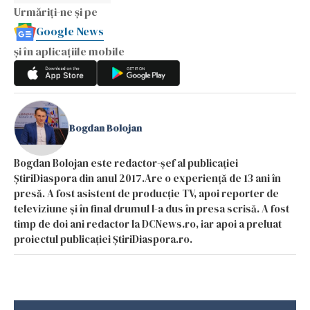
Urmăriți-ne și pe
Google News
și în aplicațiile mobile
Bogdan Bolojan
Bogdan Bolojan este redactor-șef al publicației
ȘtiriDiaspora din anul 2017.Are o experiență de 13 ani în
presă. A fost asistent de producție TV, apoi reporter de
televiziune și în final drumul l-a dus în presa scrisă. A fost
timp de doi ani redactor la DCNews.ro, iar apoi a preluat
proiectul publicației ȘtiriDiaspora.ro.