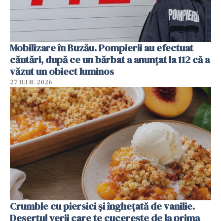
Mobilizare în Buzău. Pompierii au efectuat
căutări, după ce un bărbat a anunțat la 112 că a
văzut un obiect luminos
27 IULIE 2026
Crumble cu piersici și înghețată de vanilie.
Desertul verii care te cucerește de la prima