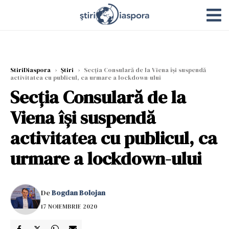
StiriDiaspora
›
Știri
›
Secția Consulară de la Viena își suspendă
activitatea cu publicul, ca urmare a lockdown-ului
Secția Consulară de la
Viena își suspendă
activitatea cu publicul, ca
urmare a lockdown-ului
De
Bogdan Bolojan
17 NOIEMBRIE 2020