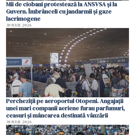
Mii de ciobani protestează la ANSVSA și la
Guvern. Îmbrânceli cu jandarmii și gaze
lacrimogene
30 IULIE 2026
Percheziții pe aeroportul Otopeni. Angajații
unei mari companii aeriene furau parfumuri,
ceasuri și mâncarea destinată vânzării
30 IULIE 2026