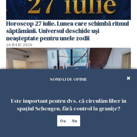
Horoscop 27 iulie. Lunea care schimbă ritmul
săptămânii. Universul deschide uși
neașteptate pentru unele zodii
26 IULIE 2026
SONDAJ DE OPINIE
Este important pentru dvs. că circulăm liber în
spațiul Schengen, fără control la granițe?
Accidente, spitalizare sau alte urgențe?
Da
Nu
Consulatul României la Roma promite
intervenții în doar 24 de ore