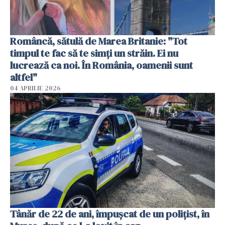
Româncă, sătulă de Marea Britanie: "Tot
timpul te fac să te simți un străin. Ei nu
lucrează ca noi. În România, oamenii sunt
altfel"
04 APRILIE 2026
Tânăr de 22 de ani, împușcat de un polițist, în