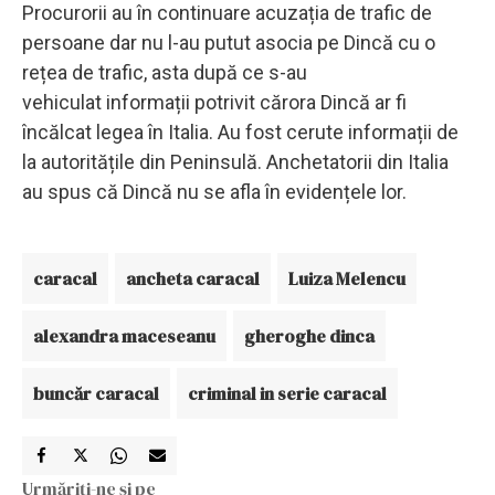
Procurorii au în continuare acuzația de trafic de
persoane dar nu l-au putut asocia pe Dincă cu o
rețea de trafic, asta după ce s-au
vehiculat informații potrivit cărora Dincă ar fi
încălcat legea în Italia. Au fost cerute informații de
la autoritățile din Peninsulă. Anchetatorii din Italia
au spus că Dincă nu se afla în evidențele lor.
caracal
ancheta caracal
Luiza Melencu
alexandra maceseanu
gheroghe dinca
buncăr caracal
criminal in serie caracal
Urmăriți-ne și pe