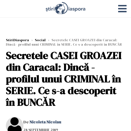
StiriDiaspora
›
Social
›
Secretele CASEI GROAZEI din Caracal:
Dincă - profilul unui CRIMINAL în SERIE. Ce s-a descoperit în BUNCĂR
Secretele CASEI GROAZEI
din Caracal: Dincă -
profilul unui CRIMINAL în
SERIE. Ce s-a descoperit
în BUNCĂR
De
Nicoleta Nicolau
28 SEPTEMBRIE 2019