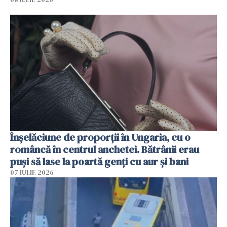
Înșelăciune de proporții în Ungaria, cu o
româncă în centrul anchetei. Bătrânii erau
puși să lase la poartă genți cu aur și bani
07 IULIE 2026