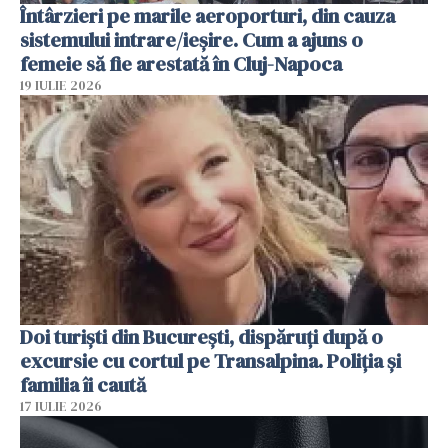
Întârzieri pe marile aeroporturi, din cauza
sistemului intrare/ieșire. Cum a ajuns o
femeie să fie arestată în Cluj-Napoca
19 IULIE 2026
Doi turiști din București, dispăruți după o
excursie cu cortul pe Transalpina. Poliția și
familia îi caută
17 IULIE 2026