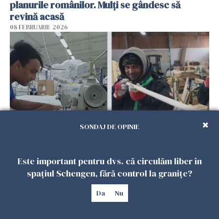
planurile românilor. Mulți se gândesc să
revină acasă
08 FEBRUARIE 2026
SONDAJ DE OPINIE
Patronii spun că România riscă să piardă
muncitorii străini în favoarea Spaniei
Este important pentru dvs. că circulăm liber în
spațiul Schengen, fără control la granițe?
06 FEBRUARIE 2026
Da
Nu