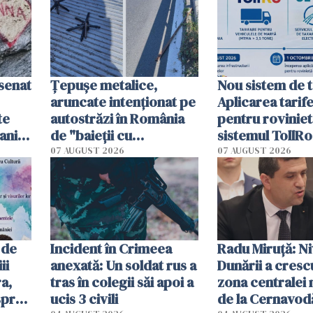
esenat
Țepușe metalice,
Nou sistem de t
aruncate intenționat pe
Aplicarea tarif
te
autostrăzi în România
pentru roviniet
ani.
de "baieții cu
sistemul TollRo
at
platforme": "Mi-au
începe la 1 oct
07 AUGUST 2026
07 AUGUST 2026
cerut 1200 lei să mă
tracteze"
 de
Incident în Crimeea
Radu Miruţă: Ni
ii
anexată: Un soldat rus a
Dunării a crescu
a,
tras în colegii săi apoi a
zona centralei 
spre
ucis 3 civili
de la Cernavodă