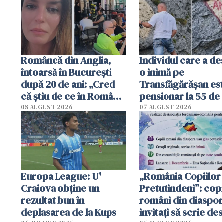
Româncă din Anglia,
Individul care a d
întoarsă în București
o inimă pe
după 20 de ani: „Cred
Transfăgărășan es
că știu de ce în România
pensionar la 55 de 
se trăiește mai bine ca
Poliția l-a identific
08 AUGUST 2026
07 AUGUST 2026
în Anglia. E schimbat"
Europa League: U'
„România Copiilor
Craiova obține un
Pretutindeni”: copi
rezultat bun în
români din diaspor
deplasarea de la Kups
invitați să scrie de