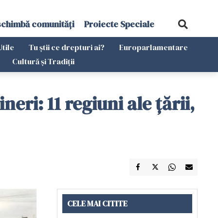
schimbă comunități
Proiecte Speciale
Utile
Tu știi ce drepturi ai?
Europarlamentare
Cultură și Tradiții
neri: 11 regiuni ale ţării,
CELE MAI CITITE