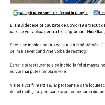
Adaugă-ne ca sursă preferată în Google
Urm
Bilanţul deceselor cauzate de Covid-19 a trecut de 5.
care se vor aplica pentru trei săptămâni. Nici Glas
Scoţia se închide pentru cel puţin trei săptămâni. 11 re
cel mai sever când vine vorba de restricţii.
Barurile şi restaurantele se închid, la fel şi magazin
nu vor mai putea umbla în voie.
Vizitele vor fi interzise, iar persoanele care locuiesc
de cel mult şase persoane şi cu respectarea distanţă