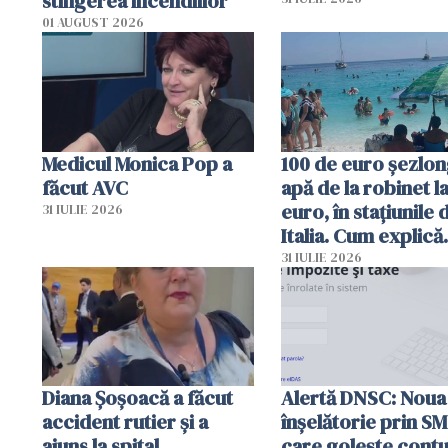
stingerea incendiilor
01 AUGUST 2026
Medicul Monica Pop a
100 de euro șezlong
făcut AVC
apă de la robinet l
euro, în stațiunile 
31 IULIE 2026
Italia. Cum explică
autoritățile
31 IULIE 2026
Diana Șoșoacă a făcut
Alertă DNSC: Noua
accident rutier și a
înșelătorie prin S
ajuns la spital
care golește contu