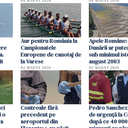
olum
cm faţă de ziua
04 AUGUST 2026
04 AUGUST 2026
Aur pentru România la
Apele Române: 
ere
Campionatele
Dunării ar pute
a.
Europene de canotaj de
sub minimul ist
it
la Varese
august 2003
02 AUGUST 2026
02 AUGUST 2026
ici
Controale fără
Pedro Sanchez, 
i o
precedent pe
de urgență la C
ta
aeroportul din
după ce 40 000