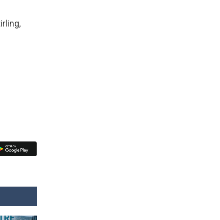
rling,