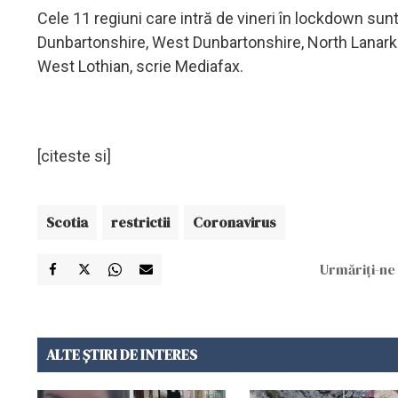
Cele 11 regiuni care intră de vineri în lockdown su
Dunbartonshire, West Dunbartonshire, North Lanarkshi
West Lothian, scrie Mediafax.
[citeste si]
Scotia
restrictii
Coronavirus
Urmăriți-ne 
ALTE ȘTIRI DE INTERES