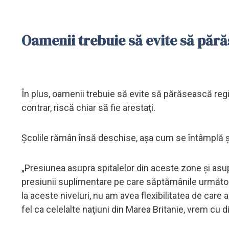
Oamenii trebuie să evite să părăs
În plus, oamenii trebuie să evite să părăsească regiu
contrar, riscă chiar să fie arestaţi.
Şcolile rămân însă deschise, aşa cum se întâmplă şi 
„Presiunea asupra spitalelor din aceste zone şi asupr
presiunii suplimentare pe care săptămânile următoar
la aceste niveluri, nu am avea flexibilitatea de care
fel ca celelalte naţiuni din Marea Britanie, vrem cu 