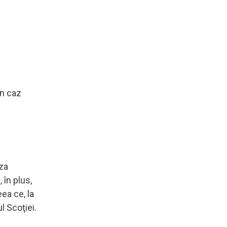
În caz
uza
 în plus,
ea ce, la
l Scoţiei.