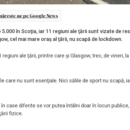
ărește-ne pe Google News
000 în Scoţia, iar 11 regiuni ale ţării sunt vizate de rest
gow, cel mai mare oraş al ţării, nu scapă de lockdown.
giuni ale ţării, printre care şi Glasgow, trec, de vineri, la 
ele care nu sunt esenţiale. Nici sălile de sport nu scapă, i
 în case diferite se vor putea întâlni doar în locuri publice,
rii fizice.