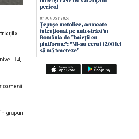
hotel și case de vacanță în
pericol
07 AUGUST 2026
Țepușe metalice, aruncate
intenționat pe autostrăzi în
ricţiile
România de "baieții cu
platforme": "Mi-au cerut 1200 lei
să mă tracteze"
nivelul 4,
ar oamenii
 în grupuri