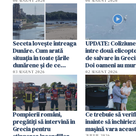
România într-un v
06 AUGUST 2026
06 AUGUST 2026
special
Seceta lovește întreaga
UPDATE: Coliziune
Dunăre. Cum arată
între două elicopt
situația în toate țările
de salvare în Greci
dunărene și de ce
Doi oameni au mur
România resimte
03 AUGUST 2026
02 AUGUST 2026
efectele, deși a plouat
în iulie
Pompierii români,
Ce trebuie să verif
pregătiţi să intervină în
înainte să închiriez
Grecia pentru
mașină vara aceas
31 IULIE 2026