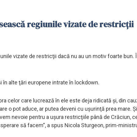
ească regiunile vizate de restricţii
nile vizate de restricţii dacă nu au un motiv foarte bun. 
în alte ţări europene intrate în lockdown.
a celor care lucrează în ele este deja ridicată şi, din ca
e o pot aduce, ar putea deveni cu uşurinţă prea mare. Şi,
 avem nevoie pentru a uşura restricţiile până de Crăciun, ce
disperare să facem”, a spus Nicola Sturgeon, prim-ministru