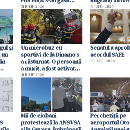
Florența: s-au găsit
migranți au năv
capete de aligator și o
teritoriul spani
31 IULIE 2026
31 IULIE 2026
sumă imensă de bani
mobiliza toate
resursele"
ul și
Un microbuz cu
Senatul a apro
a un
sportivi de la Dinamo s-
acordul SAFE
din
a răsturnat. O persoană
30 IULIE 2026
a murit, a fost activat
planul roșu de
31 IULIE 2026
intervenție
Mii de ciobani
Percheziții pe
MS
protestează la ANSVSA
aeroportul Oto
rile
și la Guvern. Îmbrânceli
Angajații unei 