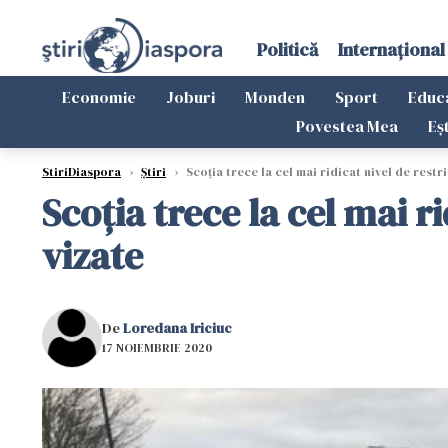
Politică
Internațional
Economie
Joburi
Monden
Sport
Educ
Povestea Mea
Eș
StiriDiaspora
›
Știri
›
Scoţia trece la cel mai ridicat nivel de restricţ
Scoţia trece la cel mai rid
vizate
De
Loredana Iriciuc
17 NOIEMBRIE 2020