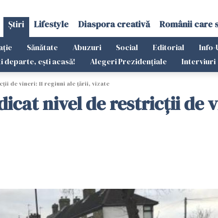
Știri
Lifestyle
Diaspora creativă
Românii care 
ație
Sănătate
Abuzuri
Social
Editorial
Info-
ti departe, ești acasă!
Alegeri Prezidențiale
Interviuri
ii de vineri: 11 regiuni ale ţării, vizate
icat nivel de restricţii de vi