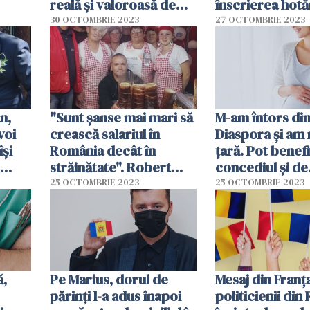
reală și valoroasă de
înscrierea hotă
rilor
informații pentru
străine în regis
30 OCTOMBRIE 2023
27 OCTOMBRIE 2023
românii din străinătate
stare civilă din
România?
n,
"Sunt șanse mai mari să
M-am întors di
voi
crească salariul în
Diaspora și am 
își
România decât în
țară. Pot benef
străinătate". Robert
concediul și de
ânia”
Csaba ar vrea să-și
indemnizația l
25 OCTOMBRIE 2023
25 OCTOMBRIE 2023
extindă afacerea
pentru creșter
copiilor?
ă,
Pe Marius, dorul de
Mesaj din Franț
părinți l-a adus înapoi
politicienii di