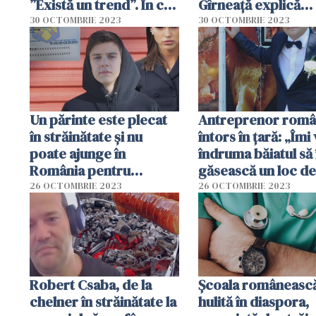
”Există un trend”. În ce
Gîrneață explică
domenii revin
”marea fugă” a tine
30 OCTOMBRIE 2023
30 OCTOMBRIE 2023
din România
Un părinte este plecat
Antreprenor româ
în străinătate și nu
întors în țară: „Îmi 
poate ajunge în
îndruma băiatul să 
România pentru
găsească un loc de
buletinul copilului. Ce
muncă bun în Rom
26 OCTOMBRIE 2023
26 OCTOMBRIE 2023
trebuie să fac?
Robert Csaba, de la
Școala româneasc
chelner în străinătate la
hulită în diaspora,