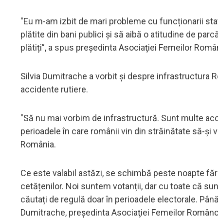
"Eu m-am izbit de mari probleme cu funcționarii statu
plătite din bani publici și să aibă o atitudine de par
plătiți”, a spus preşedinta Asociaţiei Femeilor Român
Silvia Dumitrache a vorbit și despre infrastructura 
accidente rutiere.
"Să nu mai vorbim de infrastructură. Sunt multe acc
perioadele în care românii vin din străinătate să-și va
România.
Ce este valabil astăzi, se schimbă peste noapte fă
cetățenilor. Noi suntem votanții, dar cu toate că s
căutați de regulă doar în perioadele electorale. Până
Dumitrache, preşedinta Asociaţiei Femeilor Românce 