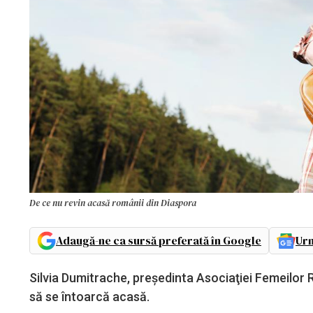
De ce nu revin acasă românii din Diaspora
Adaugă-ne ca sursă preferată în Google
Urm
Silvia Dumitrache, preşedinta Asociaţiei Femeilor 
să se întoarcă acasă.