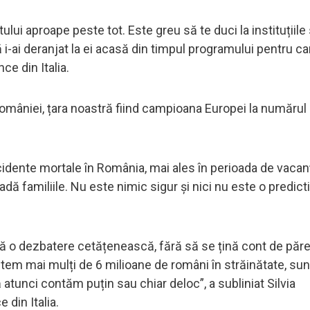
lui aproape peste tot. Este greu să te duci la instituțiile 
că i-ai deranjat la ei acasă din timpul programului pentru c
ce din Italia.
României, țara noastră fiind campioana Europei la numărul
idente mortale în România, mai ales în perioada de vacanț
dă familiile. Nu este nimic sigur și nici nu este o predictib
ră o dezbatere cetățenească, fără să se țină cont de păr
untem mai mulți de 6 milioane de români în străinătate, s
 atunci contăm puțin sau chiar deloc”, a subliniat Silvia
din Italia.