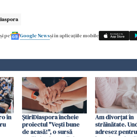
diaspora
Google News
și pe
și în aplicațiile mobile
ro în
ȘtiriDiaspora încheie
Am divorțat în
tru
proiectul "Vești bune
străinătate. Un
de acasă!", o sursă
adresez pentru