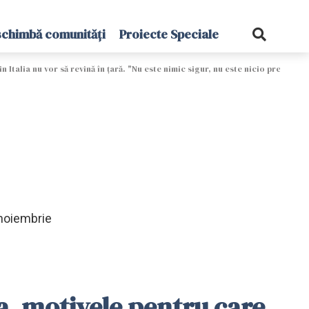
schimbă comunități
Proiecte Speciale
Italia nu vor să revină în ţară. "Nu este nimic sigur, nu este nicio predictibi
 noiembrie
a, motivele pentru care