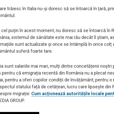
e trăiesc în Italia nu-și doresc să se întoarcă în țară, pri
ământul.
, cel puțin în acest moment, nu doresc să se întoarcă în
mânia, sistemul de sănătate este mai rău decât îl știam, a
iile sunt actualizate și orice se întâmplă în orice colț al 
mântul suferă foarte tare.
a sunt salariile mai mari, mulți dintre concetățenii noștri
 pentru că emigrația recentă din România nu a plecat ne
ai, pentru a oferi copiilor condiții de învățământ, pentru o 
ectul statului față de cetățean, lucru care lipsește din 
despre migrație:
Cum acționează autoritățile locale pen
MEDIA GROUP.