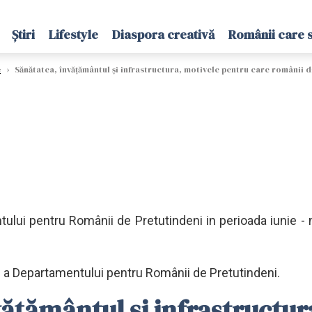
Știri
Lifestyle
Diaspora creativă
Românii care 
e
›
Sănătatea, învăţământul şi infrastructura, motivele pentru care românii din 
tului pentru Românii de Pretutindeni in perioada iunie -
lă a Departamentului pentru Românii de Pretutindeni.
ăţământul şi infrastructur