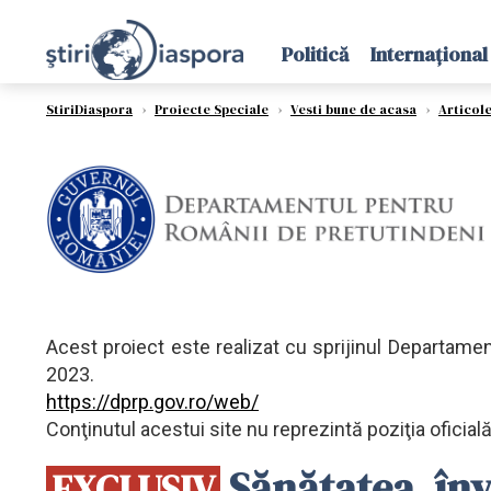
Politică
Internațional
StiriDiaspora
›
Proiecte Speciale
›
Vesti bune de acasa
›
Articol
Acest proiect este realizat cu sprijinul Departamen
2023.
https://dprp.gov.ro/web/
Conţinutul acestui site nu reprezintă poziţia oficia
Sănătatea, înv
EXCLUSIV