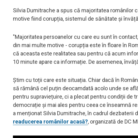
Silvia Dumitrache a spus că majoritatea românilor car
motive fiind corupția, sistemul de sănătate și învăț
"Majoritatea persoanelor cu care eu sunt în contact
din mai multe motive - corupția este în floare în Ro
că aceasta este realitatea sau pentru că acum informaț
10 minute apare ca informație. De asemenea, învăță
Știm cu toții care este situația. Chiar dacă în Români
să rămână cel puțin deocamdată acolo unde se află
pentru supraviețuire, ci a plecat pentru condiții de tr
democrație și mai ales pentru ceea ce înseamnă resp
a menționat Silvia Dumitrache, în cadrul dezbaterii 
readucerea românilor acasă?
, organizată de DC 