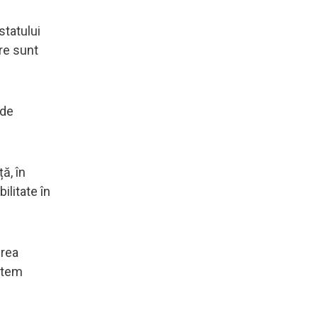
statului
are sunt
 de
ă, în
ilitate în
erea
untem