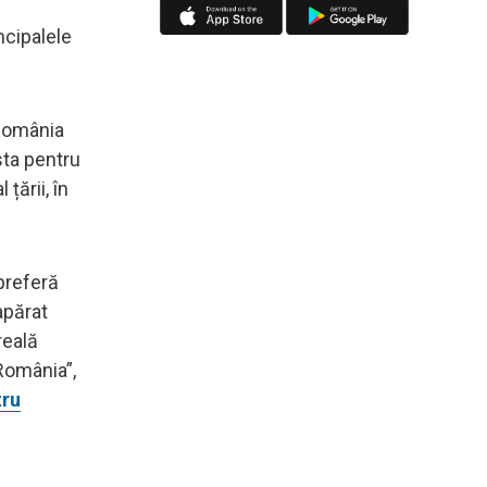
ncipalele
 România
sta pentru
țării, în
 preferă
apărat
reală
România”,
tru