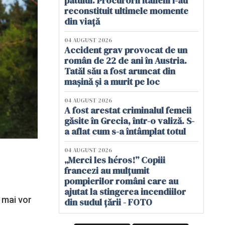
patului. Procurorii italieni i-au
reconstituit ultimele momente
din viață
04 AUGUST 2026
Accident grav provocat de un
român de 22 de ani în Austria.
Tatăl său a fost aruncat din
mașină și a murit pe loc
04 AUGUST 2026
A fost arestat criminalul femeii
găsite în Grecia, într-o valiză. S-
a aflat cum s-a întâmplat totul
04 AUGUST 2026
„Merci les héros!” Copiii
francezi au mulțumit
pompierilor români care au
ajutat la stingerea incendiilor
 mai vor
din sudul țării - FOTO