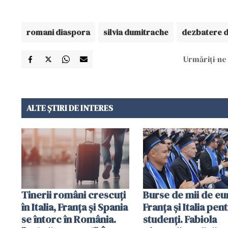
romani diaspora
silvia dumitrache
dezbatere 
Urmăriți-ne 
ALTE ȘTIRI DE INTERES
Tinerii români crescuți
Burse de mii de eu
în Italia, Franța și Spania
Franța și Italia pen
se întorc în România.
studenți. Fabiola