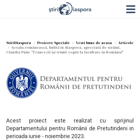
StiriDiaspora
›
Proiecte Speciale
›
Vesti bune de acasa
›
Articole
›
Școala românească, hulită în diaspora, apreciată de străini.
Claudia Puiu: "Francezii își trimit copiii la facultate în România"
Acest proiect este realizat cu sprijinul
Departamentului pentru Românii de Pretutindeni in
perioada iunie - noiembrie 2023.