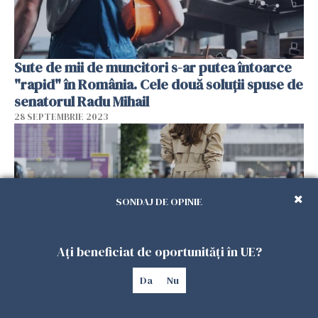
Sute de mii de muncitori s-ar putea întoarce
"rapid" în România. Cele două soluţii spuse de
senatorul Radu Mihail
28 SEPTEMBRIE 2023
SONDAJ DE OPINIE
Ați beneficiat de oportunități în UE?
Da
Nu
Două categorii de români care se întorc în
ţară din Diaspora. Care este rolul jucat de