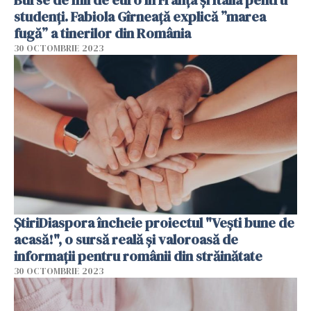
Burse de mii de euro în Franța și Italia pentru
studenți. Fabiola Gîrneață explică ”marea
fugă” a tinerilor din România
30 OCTOMBRIE 2023
ȘtiriDiaspora încheie proiectul "Vești bune de
acasă!", o sursă reală și valoroasă de
informații pentru românii din străinătate
30 OCTOMBRIE 2023