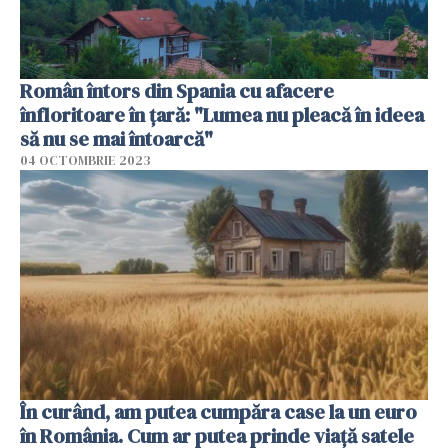
Român întors din Spania cu afacere
înfloritoare în țară: "Lumea nu pleacă în ideea
să nu se mai întoarcă"
04 OCTOMBRIE 2023
În curând, am putea cumpăra case la un euro
în România. Cum ar putea prinde viață satele