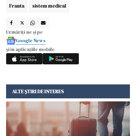
Franta
sistem medical
Urmăriți-ne și pe
Google News
și în aplicațiile mobile
ALTE ȘTIRI DE INTERES