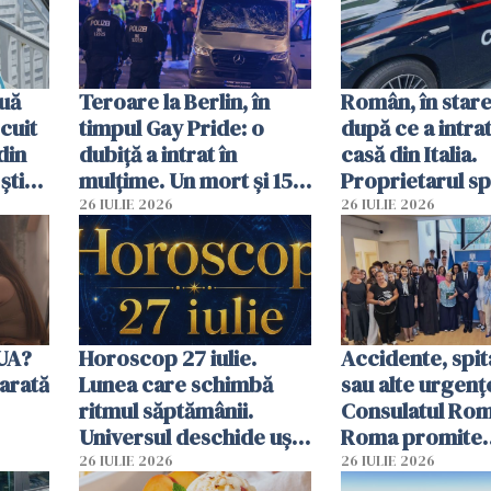
uă
Teroare la Berlin, în
Român, în stare
cuit
timpul Gay Pride: o
după ce a intrat
din
dubiță a intrat în
casă din Italia.
știu
mulțime. Un mort și 15
Proprietarul s
 voi”
răniți
s-a apărat cu un
26 IULIE 2026
26 IULIE 2026
SUA?
Horoscop 27 iulie.
Accidente, spit
arată
Lunea care schimbă
sau alte urgenț
ritmul săptămânii.
Consulatul Româ
Universul deschide uși
Roma promite
neașteptate pentru
intervenții în d
26 IULIE 2026
26 IULIE 2026
unele zodii
de ore