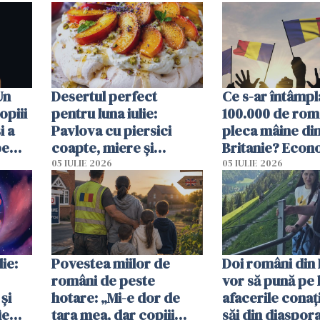
o zi înainte
Un
Desertul perfect
Ce s-ar întâmpl
opiii
pentru luna iulie:
100.000 de rom
i a
Pavlova cu piersici
pleca mâine di
pe
coapte, miere și
Britanie? Econ
 mal
lavandă
resimți imediat
05 IULIE 2026
05 IULIE 2026
ie:
Povestea miilor de
Doi români din 
români de peste
vor să pună pe 
și
hotare: „Mi-e dor de
afacerile conaț
ie
țara mea, dar copiii
săi din diaspora