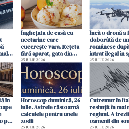
,
Înghețata de casă cu
Încă o dronă a 
t
nectarine care
doborâtă de un
să
cucerește vara. Rețeta
românesc după
mall.
fără aparat, gata din
intrat ilegal în 
ma
câteva ingrediente
aerian al Român
25 IULIE 2026
25 IULIE 2026
ă în
Horoscop duminică, 26
Cutremur în Ital
roape
iulie. Astrele răstoarnă
resimțit în mai
e
calculele pentru unele
regiuni. A trezi
o pot
zodii
oamenii din so
ore
un alt seism pr
25 IULIE 2026
25 IULIE 2026