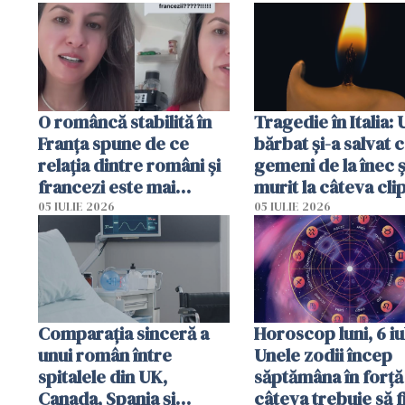
O româncă stabilită în
Tragedie în Italia: 
Franța spune de ce
bărbat și-a salvat c
relația dintre români și
gemeni de la înec ș
francezi este mai
murit la câteva cli
complicată decât pare
după ce i-a adus la
05 IULIE 2026
05 IULIE 2026
Comparația sinceră a
Horoscop luni, 6 iul
unui român între
Unele zodii încep
spitalele din UK,
săptămâna în forță 
Canada, Spania și
câteva trebuie să f