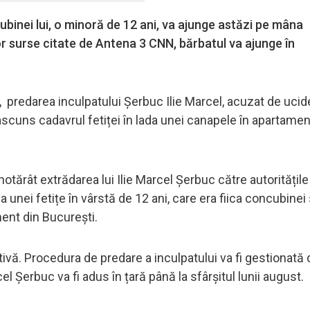
ubinei lui, o minoră de 12 ani, va ajunge astăzi pe mâna
r surse citate de Antena 3 CNN, bărbatul va ajunge în
predarea inculpatului Șerbuc Ilie Marcel, acuzat de ucid
ascuns cadavrul fetiței în lada unei canapele în apartamen
tărât extrădarea lui Ilie Marcel Șerbuc către autoritățile
nei fetițe în vârstă de 12 ani, care era fiica concubinei s
ent din București.
ivă. Procedura de predare a inculpatului va fi gestionată d
 Șerbuc va fi adus în țară până la sfârșitul lunii august.