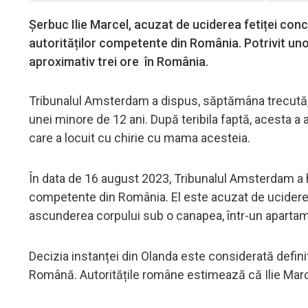
Șerbuc Ilie Marcel, acuzat de uciderea fetiței conc
autorităților competente din România. Potrivit uno
aproximativ trei ore în România.
Tribunalul Amsterdam a dispus, săptămâna trecută, 
unei minore de 12 ani. După teribila faptă, acesta a 
care a locuit cu chirie cu mama acesteia.
În data de 16 august 2023, Tribunalul Amsterdam a ho
competente din România. El este acuzat de uciderea u
ascunderea corpului sub o canapea, într-un apartam
Decizia instanței din Olanda este considerată definit
Română. Autoritățile române estimează că Ilie Marcel