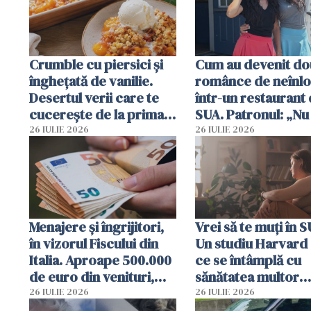
Crumble cu piersici și
Cum au devenit do
înghețată de vanilie.
românce de neînlo
Desertul verii care te
într-un restaurant 
cucerește de la prima
SUA. Patronul: „Nu 
lingură
ce o să mă fac fără
26 IULIE 2026
26 IULIE 2026
Menajere și îngrijitori,
Vrei să te muți în 
în vizorul Fiscului din
Un studiu Harvard 
Italia. Aproape 500.000
ce se întâmplă cu
de euro din venituri,
sănătatea multor
ascunși de autorități
imigranți
26 IULIE 2026
26 IULIE 2026