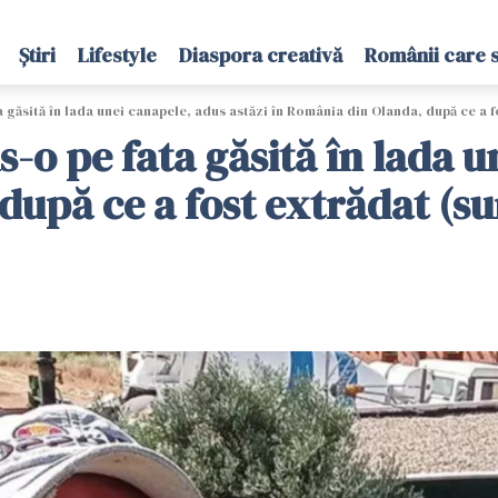
Știri
Lifestyle
Diaspora creativă
Românii care 
 găsită în lada unei canapele, adus astăzi în România din Olanda, după ce a f
-o pe fata găsită în lada u
după ce a fost extrădat (su