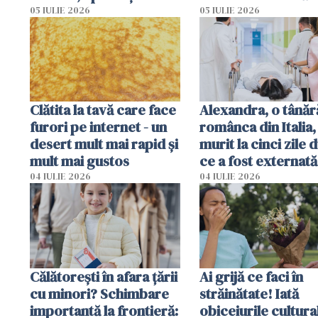
România
prudente
05 IULIE 2026
05 IULIE 2026
Clătita la tavă care face
Alexandra, o tânăr
furori pe internet - un
românca din Italia,
desert mult mai rapid și
murit la cinci zile 
mult mai gustos
ce a fost externată
Anchetă pentru o
04 IULIE 2026
04 IULIE 2026
din culpă
Călătorești în afara țării
Ai grijă ce faci în
cu minori? Schimbare
străinătate! Iată
importantă la frontieră:
obiceiurile cultura