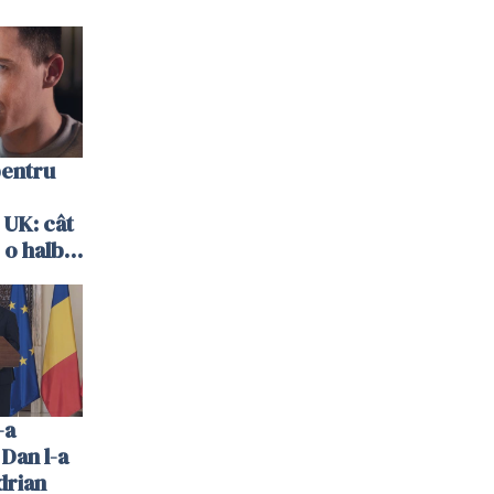
pentru
 UK: cât
 o halbă
-a
 Dan l-a
drian