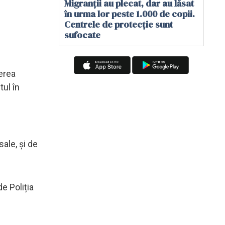
Migranții au plecat, dar au lăsat
în urma lor peste 1.000 de copii.
Centrele de protecție sunt
sufocate
erea
tul în
ale, și de
e Poliția