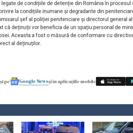
legate de condițiile de detenție din România în procesul 
 privire la condițiile inumane și degradante din penitenciar
misarul șef al poliției penitenciare și directorul general al
at că deținuții vor beneficia de un spațiu personal de min
edepsei. Aceasta a fost o măsură de conformare cu directiv
ect al deținuților.
Google News
și pe
și în aplicațiile mobile