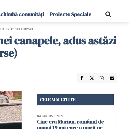
schimbă comunități
Proiecte Speciale
ost extrădat (surse)
nei canapele, adus astăzi
rse)
CELE MAI CITITE
04 AUGUST 2026
Cine era Marian, românul de
numai 19 ani care a murit pe