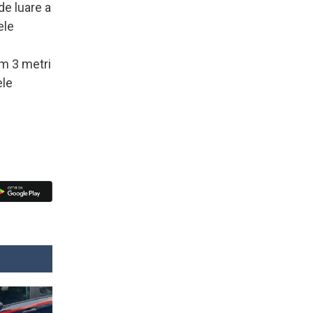
de luare a
ele
im 3 metri
ele