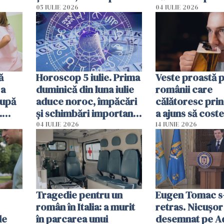
spun că Anglia e casa
ajută mai exact
05 IULIE 2026
04 IULIE 2026
noastră”
ă
Horoscop 5 iulie. Prima
Veste proastă 
 a
duminică din luna iulie
românii care
după
aduce noroc, împăcări
călătoresc prin
.
și schimbări importante
a ajuns să coste
mor
pentru câteva zodii
de bere
04 IULIE 2026
14 IUNIE 2026
Tragedie pentru un
Eugen Tomac s
român în Italia: a murit
retras. Nicușor
le
în parcarea unui
desemnat pe A