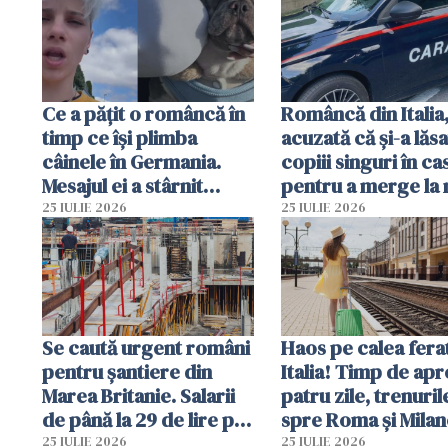
Ce a pățit o româncă în
Româncă din Italia
timp ce își plimba
acuzată că și-a lăsa
câinele în Germania.
copiii singuri în ca
Mesajul ei a stârnit
pentru a merge la 
dezbateri aprinse
Vecinii au dat alar
25 IULIE 2026
25 IULIE 2026
Se caută urgent români
Haos pe calea ferat
pentru șantiere din
Italia! Timp de ap
Marea Britanie. Salarii
patru zile, trenuril
de până la 29 de lire pe
spre Roma și Milan
oră
întârzia până la 3 
25 IULIE 2026
25 IULIE 2026