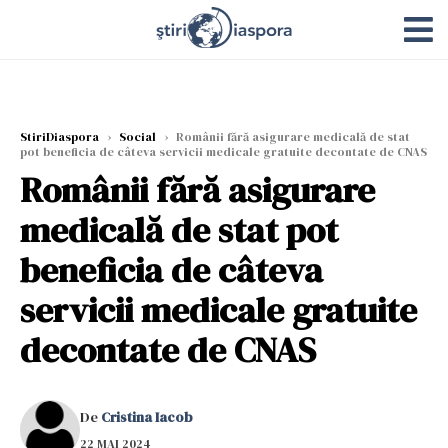
StiriDiaspora
›
Social
›
Românii fără asigurare medicală de stat
pot beneficia de câteva servicii medicale gratuite decontate de CNAS
Românii fără asigurare
medicală de stat pot
beneficia de câteva
servicii medicale gratuite
decontate de CNAS
De
Cristina Iacob
22 MAI 2024