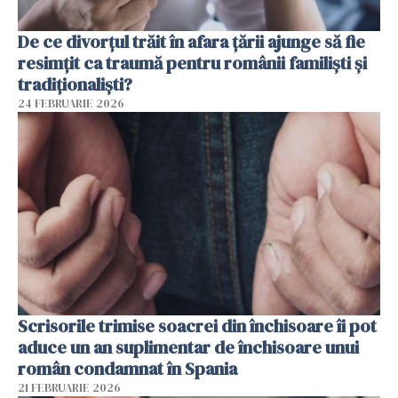
De ce divorțul trăit în afara țării ajunge să fie
resimțit ca traumă pentru românii familiști și
tradiționaliști?
24 FEBRUARIE 2026
Scrisorile trimise soacrei din închisoare îi pot
aduce un an suplimentar de închisoare unui
român condamnat în Spania
21 FEBRUARIE 2026