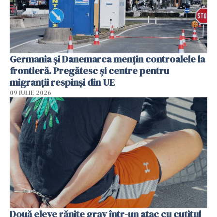
Germania și Danemarca mențin controalele la
frontieră. Pregătesc și centre pentru
migranții respinși din UE
09 IULIE 2026
Două eleve rănite grav într-un atac cu cuțitul