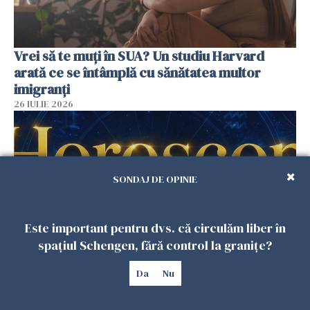
Vrei să te muți în SUA? Un studiu Harvard
arată ce se întâmplă cu sănătatea multor
imigranți
26 IULIE 2026
SONDAJ DE OPINIE
Este important pentru dvs. că circulăm liber în
spațiul Schengen, fără control la granițe?
Da
Nu
Horoscop 27 iulie. Lunea care schimbă ritmul
săptămânii. Universul deschide uși