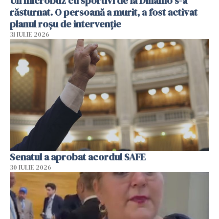
Un microbuz cu sportivi de la Dinamo s-a
răsturnat. O persoană a murit, a fost activat
planul roșu de intervenție
31 IULIE 2026
Senatul a aprobat acordul SAFE
30 IULIE 2026