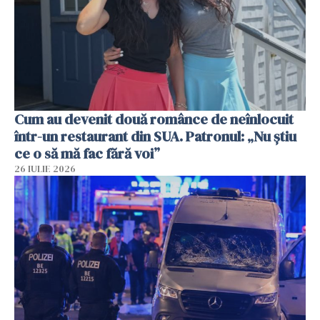
Cum au devenit două românce de neînlocuit
într-un restaurant din SUA. Patronul: „Nu știu
ce o să mă fac fără voi”
26 IULIE 2026