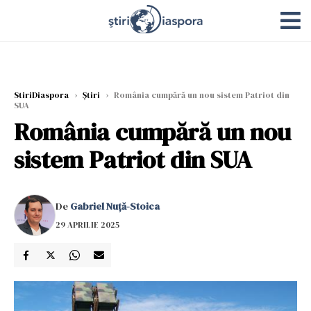
StiriDiaspora
›
Știri
›
România cumpără un nou sistem Patriot din
SUA
România cumpără un nou
sistem Patriot din SUA
De
Gabriel Nuță-Stoica
29 APRILIE 2025