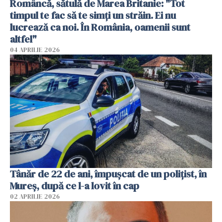
Româncă, sătulă de Marea Britanie: "Tot
timpul te fac să te simți un străin. Ei nu
lucrează ca noi. În România, oamenii sunt
altfel"
04 APRILIE 2026
Tânăr de 22 de ani, împușcat de un polițist, în
Mureș, după ce l-a lovit în cap
02 APRILIE 2026