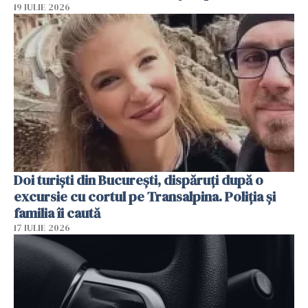
19 IULIE 2026
Doi turiști din București, dispăruți după o
excursie cu cortul pe Transalpina. Poliția și
familia îi caută
17 IULIE 2026