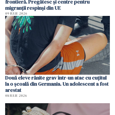
frontieră. Pregătesc și centre pentru
migranții respinși din UE
09 IULIE 2026
Două eleve rănite grav într-un atac cu cuțitul
la o școală din Germania. Un adolescent a fost
arestat
08 IULIE 2026