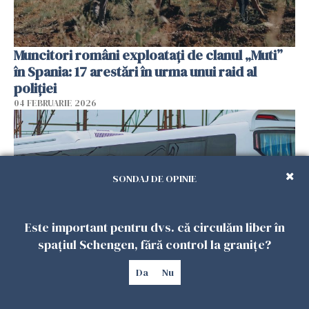
Muncitori români exploatați de clanul „Muti”
în Spania: 17 arestări în urma unui raid al
poliției
04 FEBRUARIE 2026
SONDAJ DE OPINIE
Este important pentru dvs. că circulăm liber în
spațiul Schengen, fără control la granițe?
Da
Nu
Un autocar cu turiști a derapat în Turcia. Nouă
persoane au murit
01 FEBRUARIE 2026