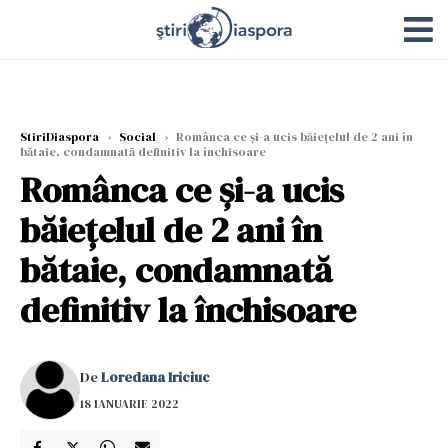
StiriDiaspora
›
Social
›
Românca ce şi-a ucis băiețelul de 2 ani în
bătaie, condamnată definitiv la închisoare
Românca ce şi-a ucis
băiețelul de 2 ani în
bătaie, condamnată
definitiv la închisoare
De
Loredana Iriciuc
18 IANUARIE 2022