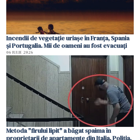
Incendii de vegetație uriașe în Franța, Spania
și Portugalia. Mii de oameni au fost evacuați
06 IULIE 2026
Metoda "firului lipit" a băgat spaima în
proprietarii de apartamente din Italia. Poliția,