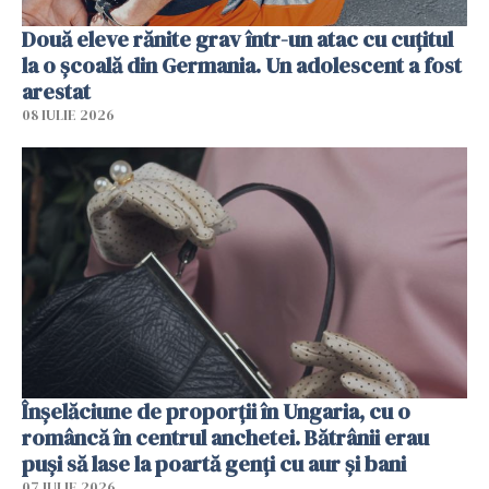
Două eleve rănite grav într-un atac cu cuțitul
la o școală din Germania. Un adolescent a fost
arestat
08 IULIE 2026
Înșelăciune de proporții în Ungaria, cu o
româncă în centrul anchetei. Bătrânii erau
puși să lase la poartă genți cu aur și bani
07 IULIE 2026