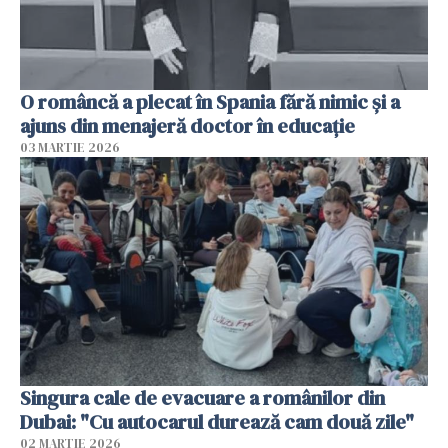
O româncă a plecat în Spania fără nimic și a
ajuns din menajeră doctor în educație
03 MARTIE 2026
Singura cale de evacuare a românilor din
Dubai: "Cu autocarul durează cam două zile"
02 MARTIE 2026