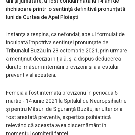
ani şi jumătate, a fost condamnată la 14 ani de
închisoare printr-o sentinţă definitivă pronunţată
luni de Curtea de Apel Ploieşti.
Instanţa a respins, ca nefondat, apelul formulat de
inculpată împotriva sentinţei pronunţate de
Tribunalul Buzău în 28 octombrie 2021, prin urmare
a menţinut decizia iniţială, şi a dispus deducerea
duratei măsurii internării provizorii şi a arestului
preventiv al acesteia.
Femeia a fost internată provizoriu în perioada 5
martie - 14 iunie 2021 la Spitalul de Neuropsihiatrie
şi pentru Măsuri de Siguranţă Buzău, iar ulterior a
fost arestată preventiv, expertiza psihiatrică
relevând că aceasta avea discernământ în
momentul comiterii faptei.