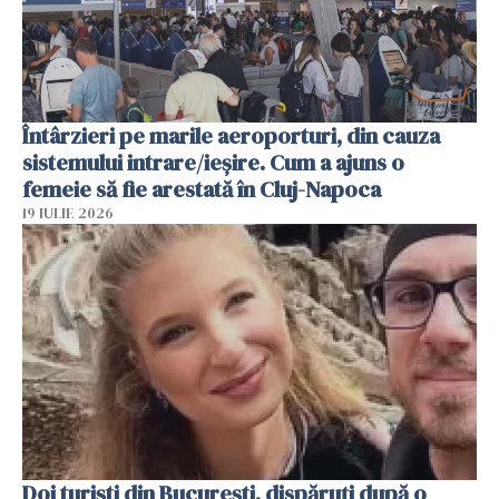
Întârzieri pe marile aeroporturi, din cauza
sistemului intrare/ieșire. Cum a ajuns o
femeie să fie arestată în Cluj-Napoca
19 IULIE 2026
Doi turiști din București, dispăruți după o