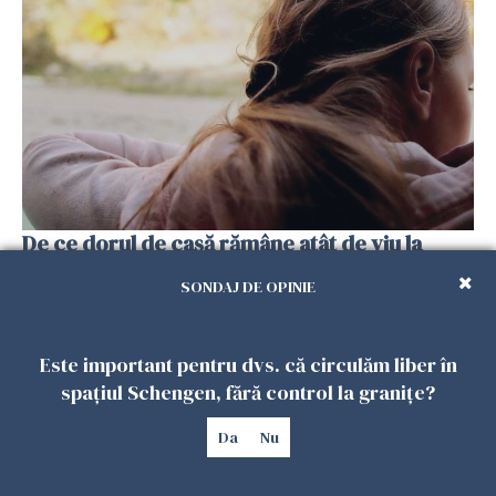
De ce dorul de casă rămâne atât de viu la
românii plecați în diaspora? Psiholog Radu
SONDAJ DE OPINIE
Leca, explicații pe înțelesul tuturor
13 FEBRUARIE 2026
Este important pentru dvs. că circulăm liber în
spațiul Schengen, fără control la granițe?
Da
Nu