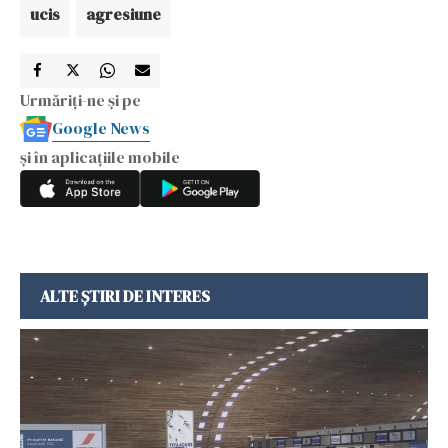
ucis
agresiune
Urmăriți-ne și pe
Google News
și în aplicațiile mobile
ALTE ȘTIRI DE INTERES