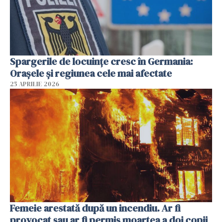
Spargerile de locuințe cresc în Germania:
Orașele și regiunea cele mai afectate
25 APRILIE 2026
Femeie arestată după un incendiu. Ar fi
provocat sau ar fi permis moartea a doi copii