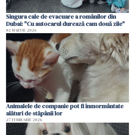
Singura cale de evacuare a românilor din
Dubai: "Cu autocarul durează cam două zile"
02 MARTIE 2026
Animalele de companie pot fi înmormântate
alături de stăpânii lor
27 FEBRUARIE 2026