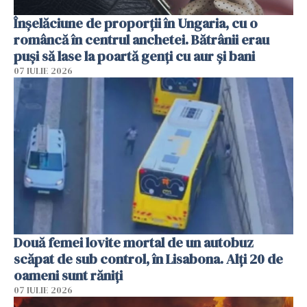
Înșelăciune de proporții în Ungaria, cu o
româncă în centrul anchetei. Bătrânii erau
puși să lase la poartă genți cu aur și bani
07 IULIE 2026
Două femei lovite mortal de un autobuz
scăpat de sub control, în Lisabona. Alți 20 de
oameni sunt răniți
07 IULIE 2026