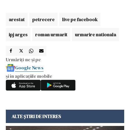
arestat
petrecere
live pe facebook
ipj arges
roman urmarit
urmarire nationala
Urmăriți-ne și pe
Google News
și în aplicațiile mobile
ALTE ȘTIRI DE INTERES