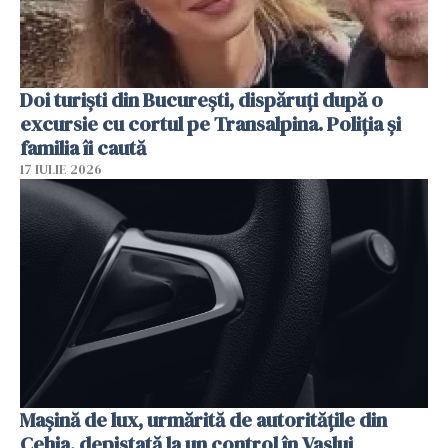
Doi turiști din București, dispăruți după o
excursie cu cortul pe Transalpina. Poliția și
familia îi caută
17 IULIE 2026
Mașină de lux, urmărită de autoritățile din
Cehia, depistată la un control în Vaslui