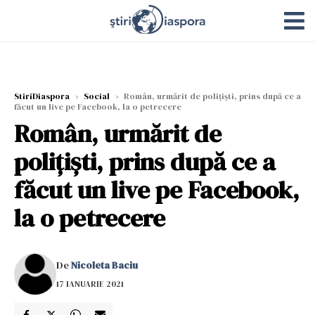
StiriDiaspora
›
Social
›
Român, urmărit de polițiști, prins după ce a
făcut un live pe Facebook, la o petrecere
Român, urmărit de
polițiști, prins după ce a
făcut un live pe Facebook,
la o petrecere
De
Nicoleta Baciu
17 IANUARIE 2021