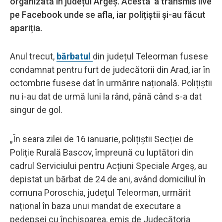
organizată în județul Argeș. Acesta a transmis live
pe Facebook unde se afla, iar polițiștii și-au făcut
apariția.
Anul trecut,
bărbatul
din județul Teleorman fusese
condamnat pentru furt de judecătorii din Arad, iar în
octombrie fusese dat în urmărire națională. Polițiștii
nu i-au dat de urmă luni la rând, până când s-a dat
singur de gol.
„În seara zilei de 16 ianuarie, polițiștii Secției de
Poliție Rurală Bascov, împreună cu luptători din
cadrul Serviciului pentru Acțiuni Speciale Argeș, au
depistat un bărbat de 24 de ani, având domiciliul în
comuna Poroschia, județul Teleorman, urmărit
național în baza unui mandat de executare a
pedepsei cu închisoarea, emis de Judecătoria