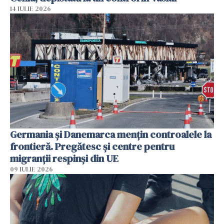
14 IULIE 2026
Germania și Danemarca mențin controalele la
frontieră. Pregătesc și centre pentru
migranții respinși din UE
09 IULIE 2026