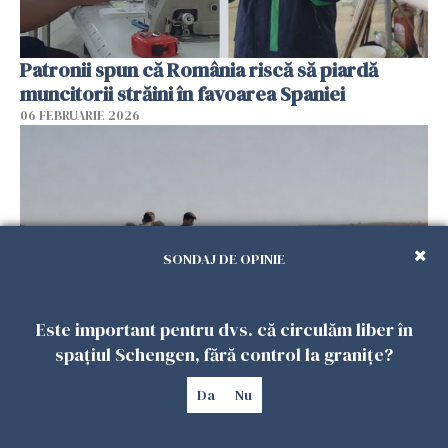
Patronii spun că România riscă să piardă
muncitorii străini în favoarea Spaniei
06 FEBRUARIE 2026
SONDAJ DE OPINIE
Este important pentru dvs. că circulăm liber în
spațiul Schengen, fără control la granițe?
Muncitori români exploatați de clanul „Muti”
în Spania: 17 arestări în urma unui raid al
Da
Nu
poliției
04 FEBRUARIE 2026