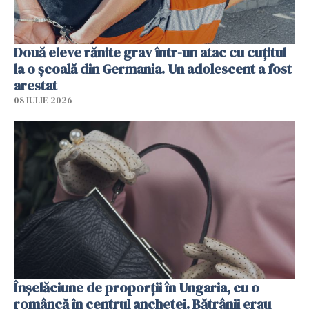
Două eleve rănite grav într-un atac cu cuțitul
la o școală din Germania. Un adolescent a fost
arestat
08 IULIE 2026
Înșelăciune de proporții în Ungaria, cu o
româncă în centrul anchetei. Bătrânii erau