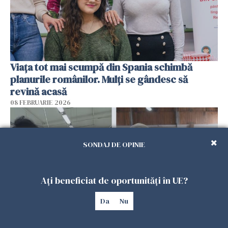
Viața tot mai scumpă din Spania schimbă
planurile românilor. Mulți se gândesc să
revină acasă
08 FEBRUARIE 2026
SONDAJ DE OPINIE
Ați beneficiat de oportunități în UE?
Da
Nu