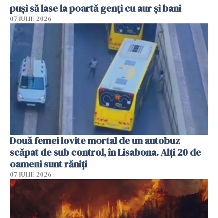
puși să lase la poartă genți cu aur și bani
07 IULIE 2026
Două femei lovite mortal de un autobuz
scăpat de sub control, în Lisabona. Alți 20 de
oameni sunt răniți
07 IULIE 2026