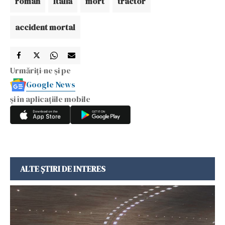
roman
Italia
mort
tractor
accident mortal
Urmăriți-ne și pe
Google News
și în aplicațiile mobile
ALTE ȘTIRI DE INTERES