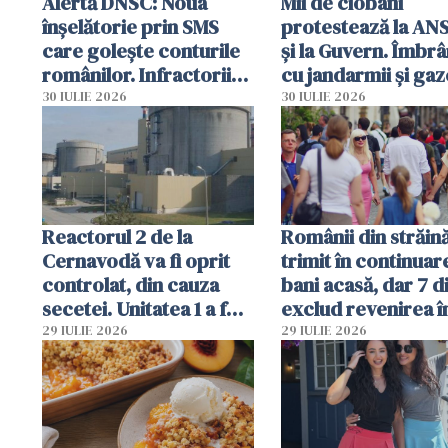
Alertă DNSC: Noua
Mii de ciobani
înșelătorie prin SMS
protestează la AN
care golește conturile
și la Guvern. Îmbrâ
românilor. Infractorii
cu jandarmii și gaz
folosesc numele
lacrimogene
30 IULIE 2026
30 IULIE 2026
Ghișeul.ro și al Poliției
Române
Reactorul 2 de la
Românii din străin
Cernavodă va fi oprit
trimit în continuar
controlat, din cauza
bani acasă, dar 7 d
secetei. Unitatea 1 a fost
exclud revenirea î
deja oprită
29 IULIE 2026
29 IULIE 2026