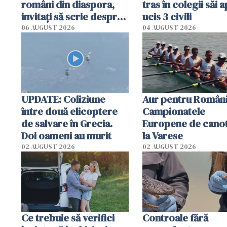
români din diaspora,
tras în colegii săi a
invitați să scrie despre
ucis 3 civili
România într-un volum
06 AUGUST 2026
04 AUGUST 2026
special
UPDATE: Coliziune
Aur pentru Români
între două elicoptere
Campionatele
de salvare în Grecia.
Europene de canot
Doi oameni au murit
la Varese
02 AUGUST 2026
02 AUGUST 2026
Ce trebuie să verifici
Controale fără