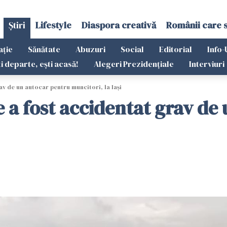
Știri
Lifestyle
Diaspora creativă
Românii care 
ație
Sănătate
Abuzuri
Social
Editorial
Info-
ti departe, ești acasă!
Alegeri Prezidențiale
Interviuri
v de un autocar pentru muncitori, la Iași
a fost accidentat grav de