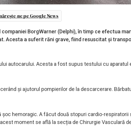
ărește-ne pe Google News
r al companiei BorgWarner (Delphi), în timp ce efectua ma
bat. Acesta a suferit răni grave, fiind resuscitat și transp
erului autocarului. Acesta a fost supus testului cu aparatul e
erând şi ajutorul pompierilor de la descarcerare. Bărbatu
ă șoc hemoragic. A făcut două stopuri cardio-respiratorii ș
 în acest moment se află la secția de Chirurgie Vasculară 