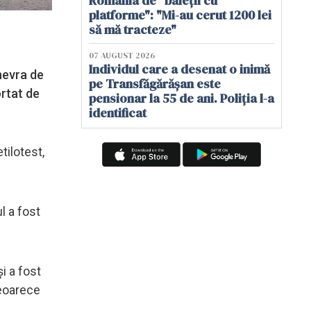
România de "baieții cu
platforme": "Mi-au cerut 1200 lei
să mă tracteze"
07 AUGUST 2026
Individul care a desenat o inimă
nevra de
pe Transfăgărășan este
ortat de
pensionar la 55 de ani. Poliția l-a
identificat
tilotest,
l a fost
i a fost
deoarece