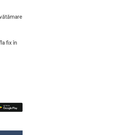
e vătămare
a fix în