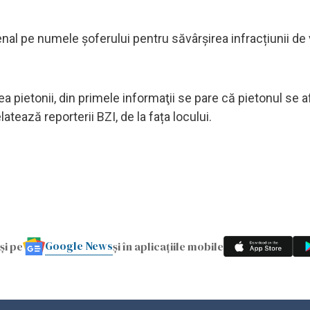
enal pe numele şoferului pentru săvârșirea infracțiunii d
 pietonii, din primele informaţii se pare că pietonul se afl
atează reporterii BZI, de la fața locului.
Google News
și pe
și în aplicațiile mobile