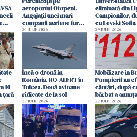
Percheziții pe
Universitatea C
SVSA
aeroportul Otopeni.
eliminată din Li
nceli
Angajații unei mari
Campionilor, d
e
companii aeriene furau
cu Levski Sofia
parfumuri, ceasuri și
30 IULIE 2026
29 IULIE 2026
mâncarea destinată
vânzării
ătate
Încă o dronă în
Mobilizare în B
e
România. RO-ALERT în
Pompierii au ef
in 10
Tulcea. Două avioane
căutări, după c
n țară
ridicate de la sol
bărbat a anunțat
că a văzut un o
27 IULIE 2026
27 IULIE 2026
luminos