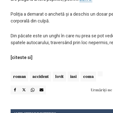
Poliţia a demarat o anchetă şi a deschis un dosar p
corporală din culpă.
Din păcate este un unghi în care nu prea se pot vedea
spatele autocarului, traversând prin loc nepermis, rel
[citeste si]
roman
accident
lovit
iasi
coma
Urmăriți-ne 