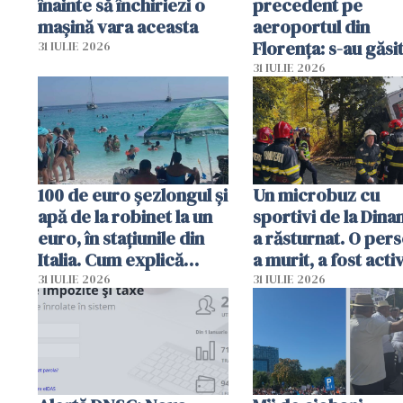
înainte să închiriezi o
precedent pe
mașină vara aceasta
aeroportul din
Florența: s-au găsi
31 IULIE 2026
capete de aligator 
31 IULIE 2026
sumă imensă de ba
100 de euro șezlongul și
Un microbuz cu
apă de la robinet la un
sportivi de la Dina
euro, în stațiunile din
a răsturnat. O per
Italia. Cum explică
a murit, a fost acti
autoritățile
planul roșu de
31 IULIE 2026
31 IULIE 2026
intervenție