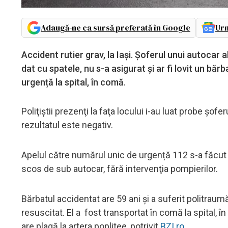
Adaugă-ne ca sursă preferată în Google
Urm
Accident rutier grav, la Iaşi. Şoferul unui autoca
dat cu spatele, nu s-a asigurat şi ar fi lovit un băr
urgență la spital, în comă.
Poliţiştii prezenţi la faţa locului i-au luat probe şof
rezultatul este negativ.
Apelul către numărul unic de urgență 112 s-a făcut c
scos de sub autocar, fără intervenţia pompierilor.
Bărbatul accidentat are 59 ani și a suferit politraum
resuscitat. El a fost transportat în comă la spital,
are plagă la artera poplitee, potrivit
BZI.ro.