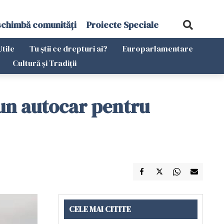
schimbă comunități
Proiecte Speciale
Utile
Tu știi ce drepturi ai?
Europarlamentare
Cultură și Tradiții
 un autocar pentru
CELE MAI CITITE