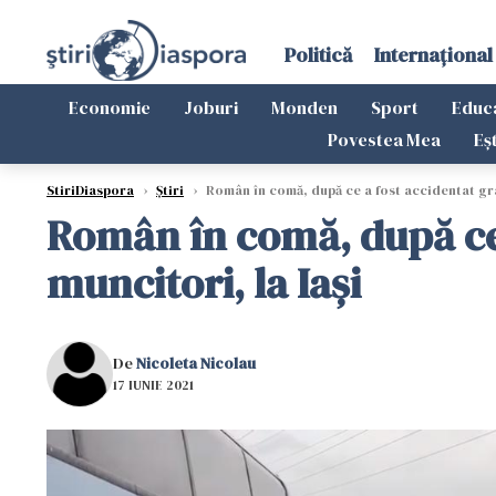
Politică
Internațional
Economie
Joburi
Monden
Sport
Educ
Povestea Mea
Eș
StiriDiaspora
›
Știri
›
Român în comă, după ce a fost accidentat gra
Român în comă, după ce 
muncitori, la Iași
De
Nicoleta Nicolau
17 IUNIE 2021