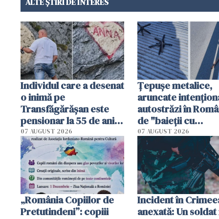
ALTE ȘTIRI DE INTERES
Individul care a desenat
Țepușe metalice,
o inimă pe
aruncate intențion
Transfăgărășan este
autostrăzi în Româ
pensionar la 55 de ani.
de "baieții cu
Poliția l-a identificat
platforme": "Mi-au
07 AUGUST 2026
07 AUGUST 2026
cerut 1200 lei să m
tracteze"
„România Copiilor de
Incident în Crimee
Pretutindeni”: copiii
anexată: Un soldat 