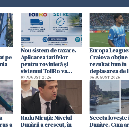
Nou sistem de taxare.
Europa League:
at pe
Aplicarea tarifelor
Craiova obține
nia
pentru rovinietă şi
rezultat bun în
sistemul TollRo va
deplasarea de 
începe la 1 octombrie
07 AUGUST 2026
06 AUGUST 2026
ă
a
Radu Miruţă: Nivelul
Seceta lovește 
rus a
Dunării a crescut, în
Dunăre. Cum ar