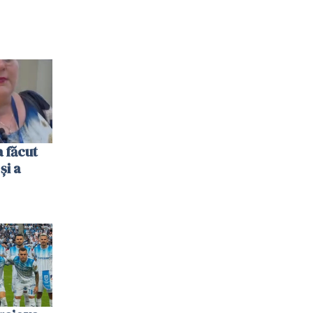
 făcut
și a