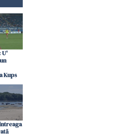
 U'
 un
la Kups
întreaga
ată