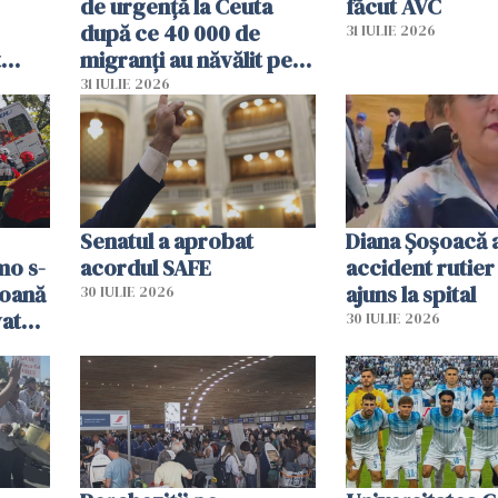
de urgență la Ceuta
făcut AVC
după ce 40 000 de
31 IULIE 2026
t
migranți au năvălit pe
și o
teritoriul spaniol: „Vom
31 IULIE 2026
ni
mobiliza toate
resursele"
Senatul a aprobat
Diana Șoșoacă a
mo s-
acordul SAFE
accident rutier 
soană
ajuns la spital
30 IULIE 2026
vat
30 IULIE 2026