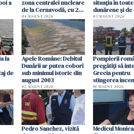
poi a
zona centralei nucleare
situația în toate
de la Cernavodă, cu 2
dunărene și de
cm faţă de ziua trecută
România resim
04 AUGUST 2026
03 AUGUST 2026
efectele, deși a
în iulie
a la
Apele Române: Debitul
Pompierii româ
Dunării ar putea coborî
pregătiţi să int
aj de
sub minimul istoric din
Grecia pentru
august 2003
stingerea incen
02 AUGUST 2026
01 AUGUST 2026
Pedro Sanchez, vizită
Medicul Monica