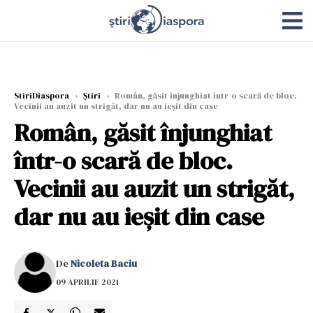
StiriDiaspora
›
Știri
›
Român, găsit înjunghiat într-o scară de bloc.
Vecinii au auzit un strigăt, dar nu au ieșit din case
Român, găsit înjunghiat
într-o scară de bloc.
Vecinii au auzit un strigăt,
dar nu au ieșit din case
De
Nicoleta Baciu
09 APRILIE 2021