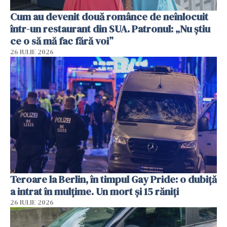
Cum au devenit două românce de neînlocuit
într-un restaurant din SUA. Patronul: „Nu știu
ce o să mă fac fără voi”
26 IULIE 2026
Teroare la Berlin, în timpul Gay Pride: o dubiță
a intrat în mulțime. Un mort și 15 răniți
26 IULIE 2026