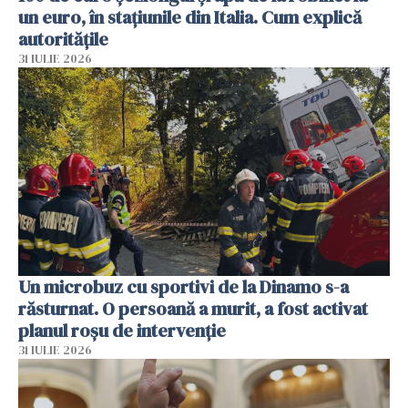
un euro, în stațiunile din Italia. Cum explică
autoritățile
31 IULIE 2026
Un microbuz cu sportivi de la Dinamo s-a
răsturnat. O persoană a murit, a fost activat
planul roșu de intervenție
31 IULIE 2026