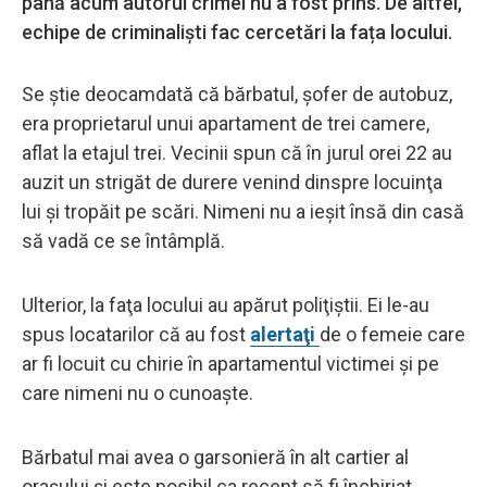
până acum autorul crimei nu a fost prins. De altfel,
echipe de criminalişti fac cercetări la fața locului.
Se știe deocamdată că bărbatul, șofer de autobuz,
era proprietarul unui apartament de trei camere,
aflat la etajul trei. Vecinii spun că în jurul orei 22 au
auzit un strigăt de durere venind dinspre locuinţa
lui şi tropăit pe scări. Nimeni nu a ieşit însă din casă
să vadă ce se întâmplă.
Ulterior, la faţa locului au apărut poliţiştii. Ei le-au
spus locatarilor că au fost
alertaţi
de o femeie care
ar fi locuit cu chirie în apartamentul victimei şi pe
care nimeni nu o cunoaşte.
Bărbatul mai avea o garsonieră în alt cartier al
oraşului şi este posibil ca recent să fi închiriat