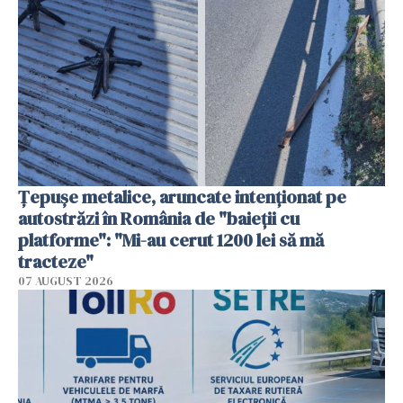
Țepușe metalice, aruncate intenționat pe
autostrăzi în România de "baieții cu
platforme": "Mi-au cerut 1200 lei să mă
tracteze"
07 AUGUST 2026