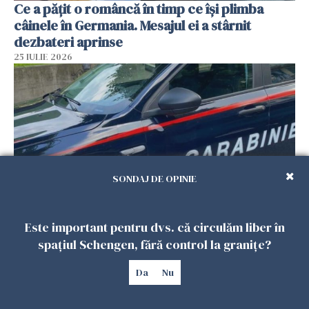
Ce a pățit o româncă în timp ce își plimba
câinele în Germania. Mesajul ei a stârnit
dezbateri aprinse
25 IULIE 2026
SONDAJ DE OPINIE
Este important pentru dvs. că circulăm liber în
Româncă din Italia, acuzată că și-a lăsat copiii
spațiul Schengen, fără control la granițe?
singuri în casă pentru a merge la mall. Vecinii
au dat alarma
Da
Nu
25 IULIE 2026