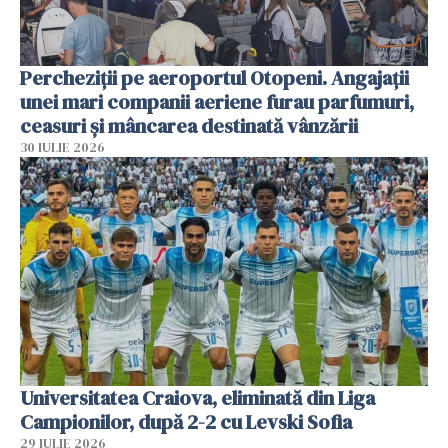
Percheziții pe aeroportul Otopeni. Angajații
unei mari companii aeriene furau parfumuri,
ceasuri și mâncarea destinată vânzării
30 IULIE 2026
Universitatea Craiova, eliminată din Liga
Campionilor, după 2-2 cu Levski Sofia
29 IULIE 2026