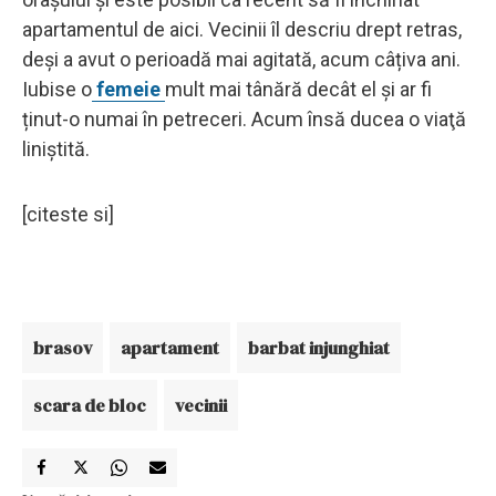
apartamentul de aici. Vecinii îl descriu drept retras,
deși a avut o perioadă mai agitată, acum câțiva ani.
Iubise o
femeie
mult mai tânără decât el și ar fi
ținut-o numai în petreceri. Acum însă ducea o viaţă
liniştită.
[citeste si]
brasov
apartament
barbat injunghiat
scara de bloc
vecinii