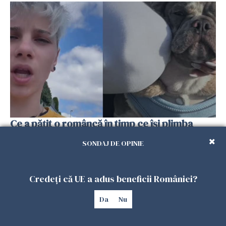
Ce a pățit o româncă în timp ce își plimba
câinele în Germania. Mesajul ei a stârnit
SONDAJ DE OPINIE
dezbateri aprinse
25 IULIE 2026
Credeți că UE a adus beneficii României?
Da
Nu