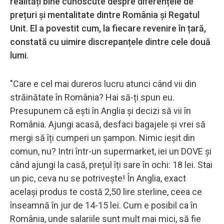
realități bine cunoscute despre diferențele de
prețuri și mentalitate dintre România și Regatul
Unit. El a povestit cum, la fiecare revenire în țară,
constată cu uimire discrepanțele dintre cele două
lumi.
"Care e cel mai dureros lucru atunci când vii din
străinătate în România? Hai să-ți spun eu.
Presupunem că ești în Anglia și decizi să vii în
România. Ajungi acasă, desfaci bagajele și vrei să
mergi să îți cumperi un șampon. Nimic ieșit din
comun, nu? Intri într-un supermarket, iei un DOVE și
când ajungi la casă, prețul îți sare în ochi: 18 lei. Stai
un pic, ceva nu se potrivește! În Anglia, exact
același produs te costă 2,50 lire sterline, ceea ce
înseamnă în jur de 14-15 lei. Cum e posibil ca în
România, unde salariile sunt mult mai mici, să fie