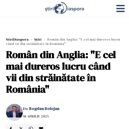
StiriDiaspora
›
Știri
›
Român din Anglia: "E cel mai dureros lucru
când vii din străinătate în România"
Român din Anglia: "E cel
mai dureros lucru când
vii din străinătate în
România"
De
Bogdan Bolojan
01 APRILIE 2025