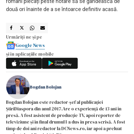
români plecați peste hotare să se gândească de
două ori înainte de a se întoarce definitiv acasă.
Urmăriți-ne și pe
Google News
și în aplicațiile mobile
Bogdan Bolojan
Bogdan Bolojan este redactor-șef al publicației
ȘtiriDiaspora din anul 2017.Are o experiență de 13 ani în
presă. A fost asistent de producție TV, apoi reporter de
televiziune și în final drumul l-a dus în presa scrisă. A fost
timp de doi ani redactor la DCNews.ro, iar apoi a preluat