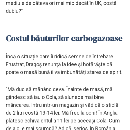
mediu e de câteva ori mai mic decât în UK, costă
dublu?"
Costul băuturilor carbogazoase
Încă o situație care îi ridică semne de întrebare.
Frustrat, Dragoș renunță la idee și hotărăște că
poate o masă bună îi va îmbunătăți starea de spirit.
"Mă duc să mănânc ceva. Înainte de masă, mă
gândesc să iau o Cola, să alunece mai bine
mâncarea. Intru într-un magazin și văd că o sticlă
de 2 litri costă 13-14 lei. Mă frec la ochi! În Anglia
plătesc echivalentul a 11 lei pe aceeași Cola. Cum
de aici e mai scumpă? Adică, serios, în România,