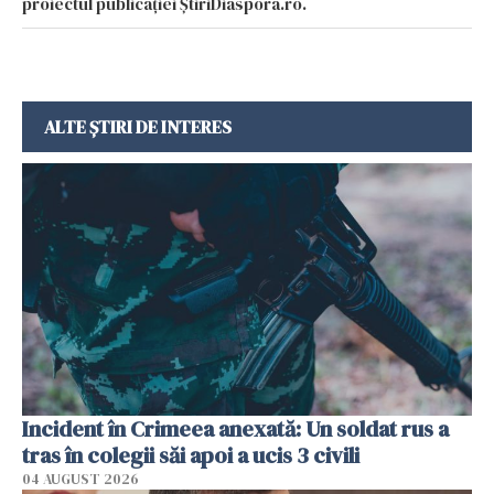
proiectul publicației ȘtiriDiaspora.ro.
ALTE ȘTIRI DE INTERES
Incident în Crimeea anexată: Un soldat rus a
tras în colegii săi apoi a ucis 3 civili
04 AUGUST 2026