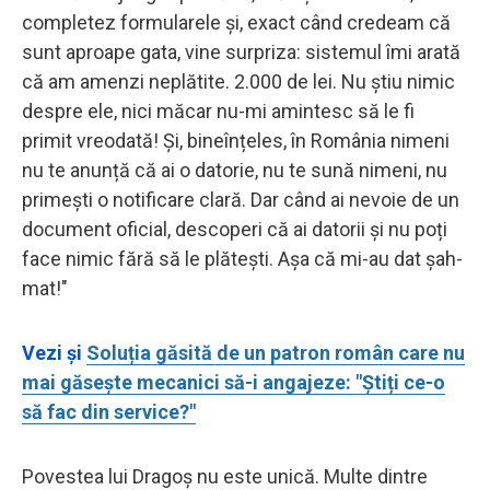
completez formularele și, exact când credeam că
sunt aproape gata, vine surpriza: sistemul îmi arată
că am amenzi neplătite. 2.000 de lei. Nu știu nimic
despre ele, nici măcar nu-mi amintesc să le fi
primit vreodată! Și, bineînțeles, în România nimeni
nu te anunță că ai o datorie, nu te sună nimeni, nu
primești o notificare clară. Dar când ai nevoie de un
document oficial, descoperi că ai datorii și nu poți
face nimic fără să le plătești. Așa că mi-au dat șah-
mat!"
Vezi și
Soluția găsită de un patron român care nu
mai găsește mecanici să-i angajeze: "Știți ce-o
să fac din service?"
Povestea lui Dragoș nu este unică. Multe dintre