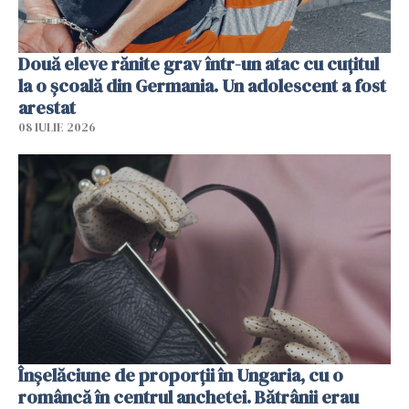
Două eleve rănite grav într-un atac cu cuțitul
la o școală din Germania. Un adolescent a fost
arestat
08 IULIE 2026
Înșelăciune de proporții în Ungaria, cu o
româncă în centrul anchetei. Bătrânii erau