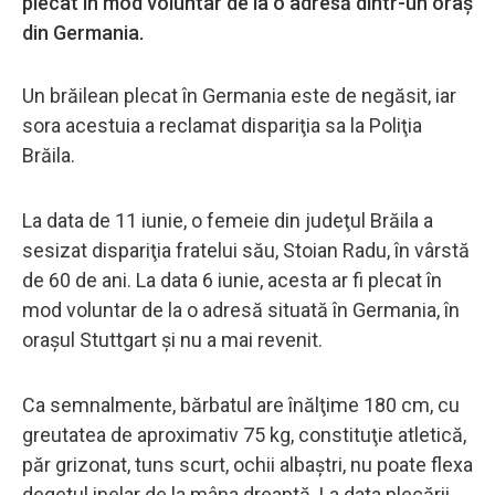
plecat în mod voluntar de la o adresă dintr-un oraş
din Germania.
Un brăilean plecat în Germania este de negăsit, iar
sora acestuia a reclamat dispariţia sa la Poliţia
Brăila.
La data de 11 iunie, o femeie din judeţul Brăila a
sesizat dispariţia fratelui său, Stoian Radu, în vârstă
de 60 de ani. La data 6 iunie, acesta ar fi plecat în
mod voluntar de la o adresă situată în Germania, în
oraşul Stuttgart şi nu a mai revenit.
Ca semnalmente, bărbatul are înălţime 180 cm, cu
greutatea de aproximativ 75 kg, constituţie atletică,
păr grizonat, tuns scurt, ochii albaştri, nu poate flexa
degetul inelar de la mâna dreaptă. La data plecării