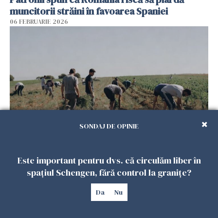
muncitorii străini în favoarea Spaniei
06 FEBRUARIE 2026
SONDAJ DE OPINIE
Muncitori români exploatați de clanul „Muti”
în Spania: 17 arestări în urma unui raid al
Este important pentru dvs. că circulăm liber în
poliției
spațiul Schengen, fără control la granițe?
04 FEBRUARIE 2026
Da
Nu