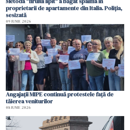
Metoda "firului lipit" a băgat spaima în
proprietarii de apartamente din Italia. Poliția,
sesizată
09 IUNIE 2026
Angajaţii MIPE continuă protestele faţă de
tăierea veniturilor
08 IUNIE 2026