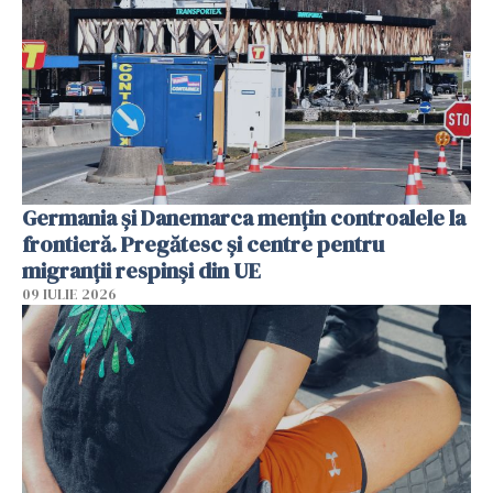
Germania și Danemarca mențin controalele la
frontieră. Pregătesc și centre pentru
migranții respinși din UE
09 IULIE 2026