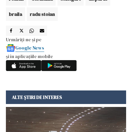
braila
radu stoian
Urmăriți-ne și pe
Google News
și în aplicațiile mobile
ALTE ȘTIRI DE INTERES