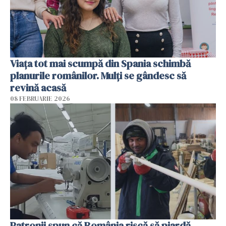
Viața tot mai scumpă din Spania schimbă
planurile românilor. Mulți se gândesc să
revină acasă
08 FEBRUARIE 2026
Patronii spun că România riscă să piardă