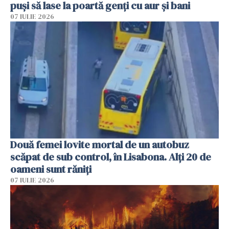
puși să lase la poartă genți cu aur și bani
07 IULIE 2026
Două femei lovite mortal de un autobuz
scăpat de sub control, în Lisabona. Alți 20 de
oameni sunt răniți
07 IULIE 2026