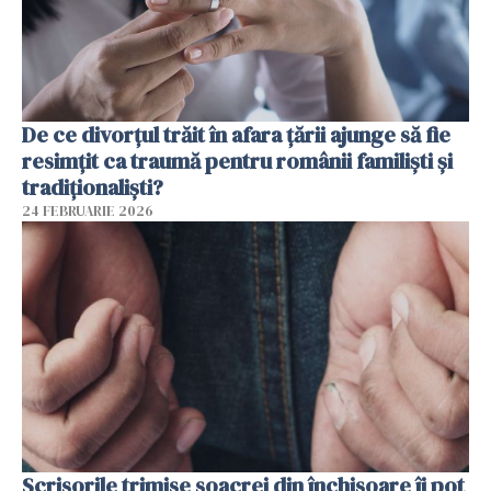
De ce divorțul trăit în afara țării ajunge să fie
resimțit ca traumă pentru românii familiști și
tradiționaliști?
24 FEBRUARIE 2026
Scrisorile trimise soacrei din închisoare îi pot