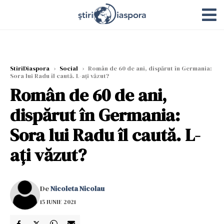
StiriDiaspora
›
Social
›
Român de 60 de ani, dispărut în Germania:
Sora lui Radu îl caută. L-ați văzut?
Român de 60 de ani,
dispărut în Germania:
Sora lui Radu îl caută. L-
ați văzut?
De
Nicoleta Nicolau
15 IUNIE 2021