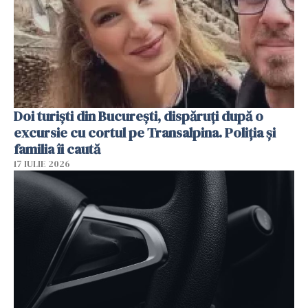
Doi turiști din București, dispăruți după o
excursie cu cortul pe Transalpina. Poliția și
familia îi caută
17 IULIE 2026