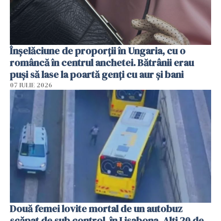
Înșelăciune de proporții în Ungaria, cu o
româncă în centrul anchetei. Bătrânii erau
puși să lase la poartă genți cu aur și bani
07 IULIE 2026
Două femei lovite mortal de un autobuz
scăpat de sub control, în Lisabona. Alți 20 de