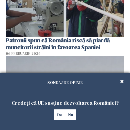
Patronii spun că România riscă să piardă
muncitorii străini în favoarea Spaniei
06 FEBRUARIE 2026
SONDAJ DE OPINIE
Credeți că UE susține dezvoltarea României?
Da
Nu
Muncitori români exploatați de clanul „Muti”