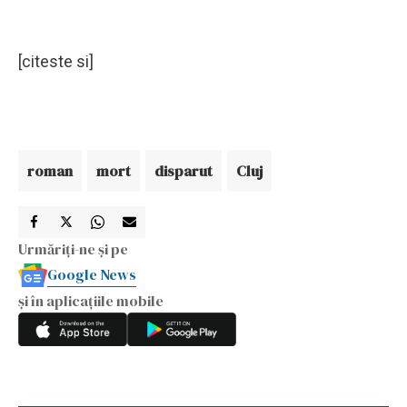
[citeste si]
roman
mort
disparut
Cluj
Urmăriți-ne și pe
Google News
și în aplicațiile mobile