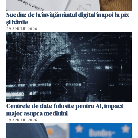
Suedia: de la învățământul digital înapoi la pix
și hârtie
29 APRILIE 2026
Centrele de date folosite pentru AI, impact
major asupra mediului
29 APRILIE 2026