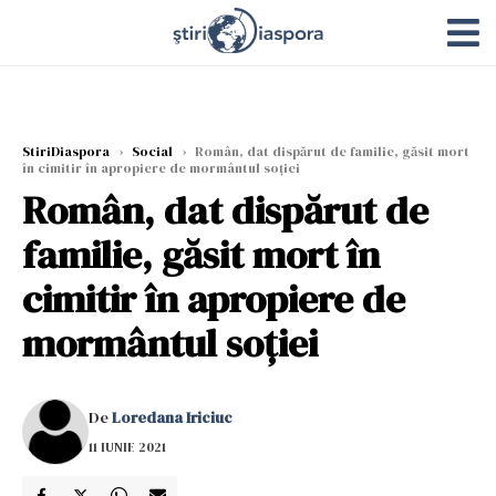
StiriDiaspora
›
Social
›
Român, dat dispărut de familie, găsit mort
în cimitir în apropiere de mormântul soţiei
Român, dat dispărut de
familie, găsit mort în
cimitir în apropiere de
mormântul soţiei
De
Loredana Iriciuc
11 IUNIE 2021