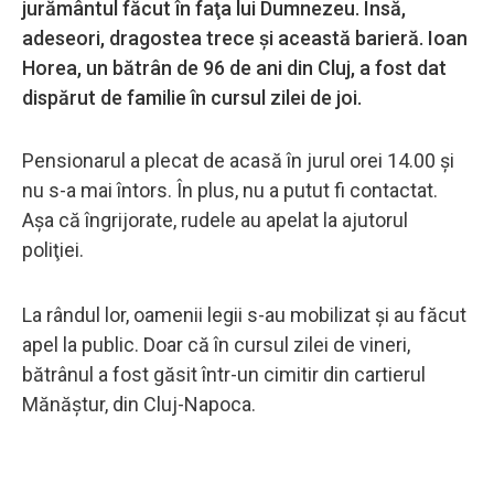
jurământul făcut în faţa lui Dumnezeu. Însă,
adeseori, dragostea trece şi această barieră. Ioan
Horea, un bătrân de 96 de ani din Cluj, a fost dat
dispărut de familie în cursul zilei de joi.
Pensionarul a plecat de acasă în jurul orei 14.00 şi
nu s-a mai întors. În plus, nu a putut fi contactat.
Aşa că îngrijorate, rudele au apelat la ajutorul
poliţiei.
La rândul lor, oamenii legii s-au mobilizat şi au făcut
apel la public. Doar că în cursul zilei de vineri,
bătrânul a fost găsit într-un cimitir din cartierul
Mănăştur, din Cluj-Napoca.