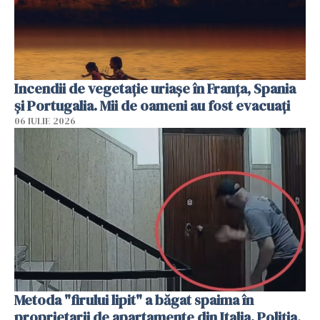
Incendii de vegetație uriașe în Franța, Spania
și Portugalia. Mii de oameni au fost evacuați
06 IULIE 2026
Metoda "firului lipit" a băgat spaima în
proprietarii de apartamente din Italia. Poliția,