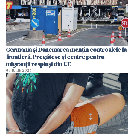
Germania și Danemarca mențin controalele la
frontieră. Pregătesc și centre pentru
migranții respinși din UE
09 IULIE 2026