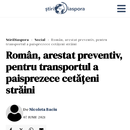
StiriDiaspora
›
Social
›
Român, arestat preventiv, pentru
transportul a paisprezece cetăţeni străini
Român, arestat preventiv,
pentru transportul a
paisprezece cetăţeni
străini
De
Nicoleta Baciu
07 IUNIE 2021