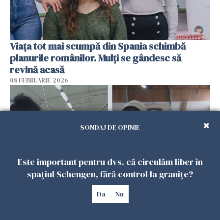
Viața tot mai scumpă din Spania schimbă
planurile românilor. Mulți se gândesc să
revină acasă
08 FEBRUARIE 2026
SONDAJ DE OPINIE
Este important pentru dvs. că circulăm liber în
spațiul Schengen, fără control la granițe?
Da
Nu
Patronii spun că România riscă să piardă
muncitorii străini în favoarea Spaniei