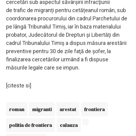
cercetări sub aspectul săvârşirii infracţiunii
de trafic de migranți pentru cetățeanul român, sub
coordonarea procurorului din cadrul Parchetului de
pe lângă Tribunalul Timiş, iar în baza materialului
probator, Judecătorul de Drepturi şi Libertăţi din
cadrul Tribunalului Timiş a dispus măsura arestării
preventive pentru 30 de zile faţă de șofer, la
finalizarea cercetărilor urmând a fi dispuse
măsurile legale care se impun.
[citeste si]
roman
migranti
arestat
frontiera
politia de frontiera
calauza