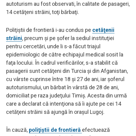
autoturism au fost observati, în calitate de pasageri,
14 cetăţeni străini, toţi bărbaţi.
Poliţiştii de frontieră i-au condus pe
cetăţenii
străini
, precum şi pe şofer la sediul instituţiei
pentru cercetări, unde li s-a făcut triajul
epidemiologic de către echipajul medical sosit la
faţa locului. În cadrul verificărilor, s-a stabilit că
pasagerii sunt cetăţeni din Turcia şi din Afganistan,
cu vârste cuprinse între 18 şi 27 de ani, iar şoferul
autoturismului, un bărbat în vârstă de 28 de ani,
domiciliat pe raza judeţului Timiş. Acesta din urmă
care a declarat că intenţiona să îi ajute pe cei 14
cetăţeni străini să ajungă în oraşul Lugoj.
În cauză,
poliţiştii de frontieră
efectuează