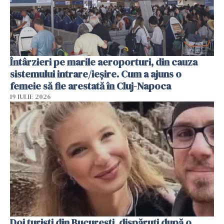
Întârzieri pe marile aeroporturi, din cauza
sistemului intrare/ieșire. Cum a ajuns o
femeie să fie arestată în Cluj-Napoca
19 IULIE 2026
Doi turiști din București, dispăruți după o