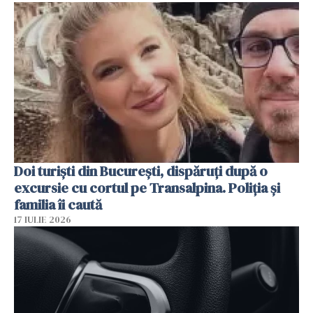
Doi turiști din București, dispăruți după o
excursie cu cortul pe Transalpina. Poliția și
familia îi caută
17 IULIE 2026