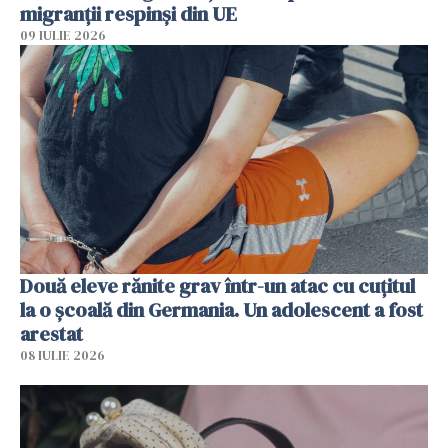
migranții respinși din UE
09 IULIE 2026
Două eleve rănite grav într-un atac cu cuțitul
la o școală din Germania. Un adolescent a fost
arestat
08 IULIE 2026