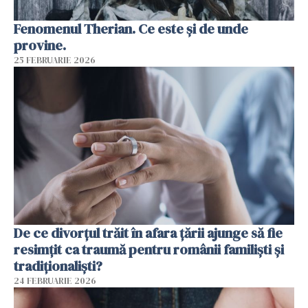
Fenomenul Therian. Ce este și de unde
provine.
25 FEBRUARIE 2026
De ce divorțul trăit în afara țării ajunge să fie
resimțit ca traumă pentru românii familiști și
tradiționaliști?
24 FEBRUARIE 2026