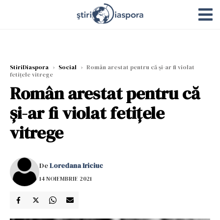
StiriDiaspora
›
Social
›
Român arestat pentru că şi-ar fi violat
fetițele vitrege
Român arestat pentru că
şi-ar fi violat fetițele
vitrege
De
Loredana Iriciuc
14 NOIEMBRIE 2021