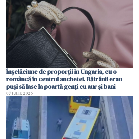
Înșelăciune de proporții în Ungaria, cu o
româncă în centrul anchetei. Bătrânii erau
puși să lase la poartă genți cu aur și bani
07 IULIE 2026