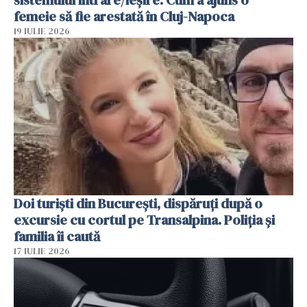
sistemului intrare/ieșire. Cum a ajuns o
femeie să fie arestată în Cluj-Napoca
19 IULIE 2026
Doi turiști din București, dispăruți după o
excursie cu cortul pe Transalpina. Poliția și
familia îi caută
17 IULIE 2026