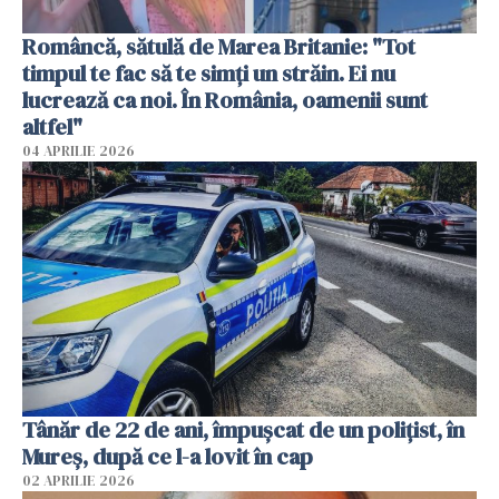
Româncă, sătulă de Marea Britanie: "Tot
timpul te fac să te simți un străin. Ei nu
lucrează ca noi. În România, oamenii sunt
altfel"
04 APRILIE 2026
Tânăr de 22 de ani, împușcat de un polițist, în
Mureș, după ce l-a lovit în cap
02 APRILIE 2026