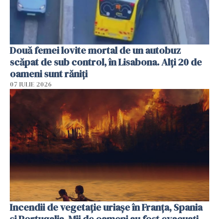
Două femei lovite mortal de un autobuz
scăpat de sub control, în Lisabona. Alți 20 de
oameni sunt răniți
07 IULIE 2026
Incendii de vegetație uriașe în Franța, Spania
și Portugalia. Mii de oameni au fost evacuați