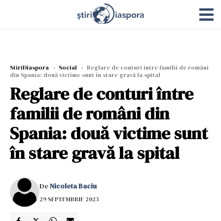
StiriDiaspora
›
Social
›
Reglare de conturi între familii de români
din Spania: două victime sunt în stare gravă la spital
Reglare de conturi între
familii de români din
Spania: două victime sunt
în stare gravă la spital
De
Nicoleta Baciu
29 SEPTEMBRIE 2023