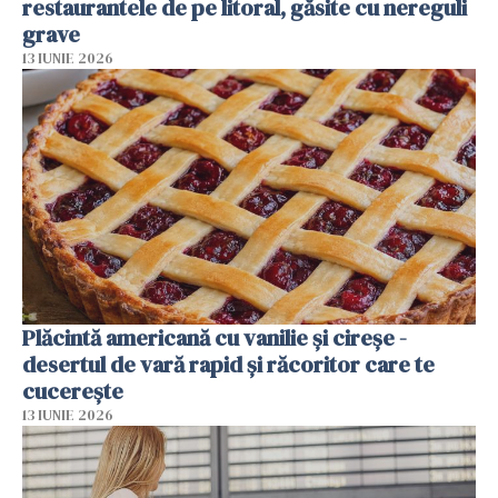
restaurantele de pe litoral, găsite cu nereguli
grave
13 IUNIE 2026
Plăcintă americană cu vanilie și cireșe -
desertul de vară rapid și răcoritor care te
cucerește
13 IUNIE 2026