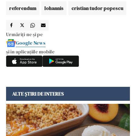
referendum
Iohannis
cristian tudor popescu
Urmăriți-ne și pe
Google News
și în aplicațiile mobile
ALTE ȘTIRI DE INTERES