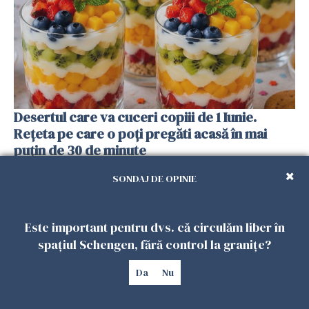
Desertul care va cuceri copiii de 1 Iunie.
Rețeta pe care o poți pregăti acasă în mai
puțin de 30 de minute
31 MAI 2026
SONDAJ DE OPINIE
Este important pentru dvs. că circulăm liber în
spațiul Schengen, fără control la granițe?
Da
Nu