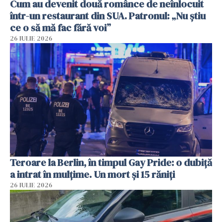
Cum au devenit două românce de neînlocuit
într-un restaurant din SUA. Patronul: „Nu știu
ce o să mă fac fără voi”
26 IULIE 2026
Teroare la Berlin, în timpul Gay Pride: o dubiță
a intrat în mulțime. Un mort și 15 răniți
26 IULIE 2026