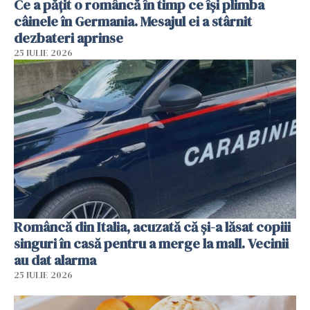
Ce a pățit o româncă în timp ce își plimba
câinele în Germania. Mesajul ei a stârnit
dezbateri aprinse
25 IULIE 2026
Româncă din Italia, acuzată că și-a lăsat copiii
singuri în casă pentru a merge la mall. Vecinii
au dat alarma
25 IULIE 2026