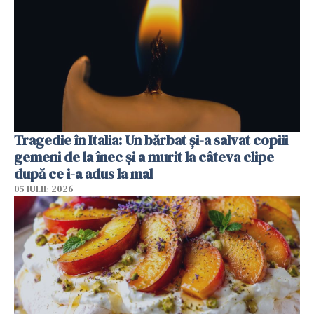
Tragedie în Italia: Un bărbat și-a salvat copiii
gemeni de la înec și a murit la câteva clipe
după ce i-a adus la mal
05 IULIE 2026