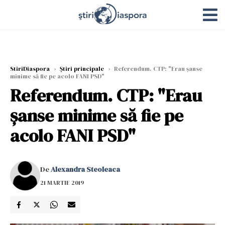
StiriDiaspora
›
Știri principale
›
Referendum. CTP: "Erau șanse
minime să fie pe acolo FANI PSD"
Referendum. CTP: "Erau
șanse minime să fie pe
acolo FANI PSD"
De
Alexandra Steoleaca
21 MARTIE 2019