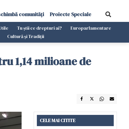
schimbă comunități
Proiecte Speciale
Utile
Tu știi ce drepturi ai?
Europarlamentare
Cultură și Tradiții
tru 1,14 milioane de
CELE MAI CITITE