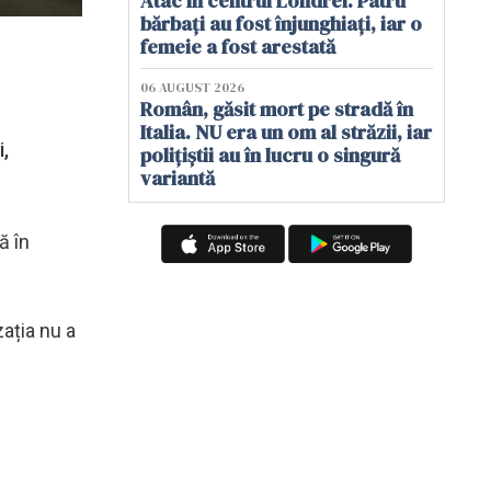
Atac în centrul Londrei. Patru
bărbați au fost înjunghiați, iar o
femeie a fost arestată
06 AUGUST 2026
Român, găsit mort pe stradă în
Italia. NU era un om al străzii, iar
i,
polițiștii au în lucru o singură
variantă
ă în
ația nu a