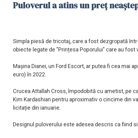
Puloverul a atins un preț neaște
Simpla piesă de tricotaj, care a fost dezgropată înt
obiecte legate de "Prințesa Poporului" care au fost vând
Mașina Dianei, un Ford Escort, ar putea fi cea mai a
euro) în 2022.
Crucea Attallah Cross, împodobită cu ametist, pe ca
Kim Kardashian pentru aproximativ o cincime din valo
licitație din ianuarie.
Designul puloverului este adesea descris ca fiind sim