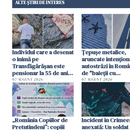
ALTE ȘTIRI DE INTERES
Individul care a desenat
Țepușe metalice,
o inimă pe
aruncate intențion
Transfăgărășan este
autostrăzi în Româ
pensionar la 55 de ani.
de "baieții cu
Poliția l-a identificat
platforme": "Mi-au
07 AUGUST 2026
07 AUGUST 2026
cerut 1200 lei să m
tracteze"
„România Copiilor de
Incident în Crimee
Pretutindeni”: copiii
anexată: Un soldat 