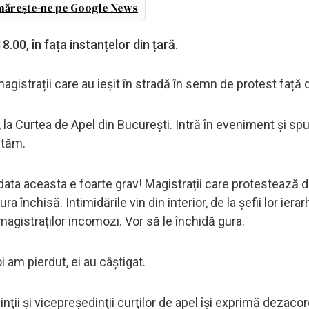
ărește-ne pe Google News
.00, în fața instanțelor din țară.
agistrații care au ieșit în stradă în semn de protest față
, la Curtea de Apel din București. Intră în eveniment și s
ntăm.
 data aceasta e foarte grav! Magistrații care protestează 
închisă. Intimidările vin din interior, de la șefii lor ierarh
magistraților incomozi. Vor să le închidă gura.
 am pierdut, ei au câștigat.
ii şi vicepreşedinţii curţilor de apel îşi exprimă dezacor