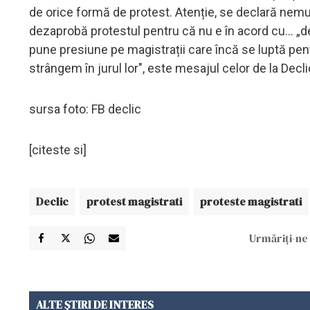
de orice formă de protest. Atenție, se declară nemulț
dezaprobă protestul pentru că nu e în acord cu... „d
pune presiune pe magistrații care încă se luptă pent
strângem în jurul lor", este mesajul celor de la Decli
sursa foto: FB declic
[citeste si]
Declic
protest magistrati
proteste magistrati
Urmăriți-ne 
ALTE ȘTIRI DE INTERES