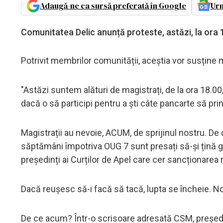
Adaugă-ne ca sursă preferată în Google
Urm
Comunitatea Delic anunță proteste, astăzi, la ora 18
Potrivit membrilor comunității, aceștia vor susține m
"Astăzi suntem alături de magistrați, de la ora 18.00
dacă o să participi pentru a ști câte pancarte să pri
Magistrații au nevoie, ACUM, de sprijinul nostru. De
săptămâni împotriva OUG 7 sunt presați să-și țină gura 
președinți ai Curților de Apel care cer sancționarea 
Dacă reușesc să-i facă să tacă, lupta se încheie. Noi
De ce acum? Într-o scrisoare adresată CSM, preşedinţ