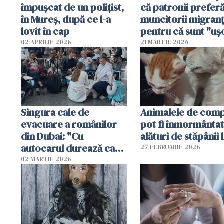
împușcat de un polițist,
că patronii prefer
în Mureș, după ce l-a
muncitorii migranț
lovit în cap
pentru că sunt "uş
dispensabili"
02 APRILIE 2026
21 MARTIE 2026
Singura cale de
Animalele de com
evacuare a românilor
pot fi înmormânta
din Dubai: "Cu
alături de stăpânii 
autocarul durează cam
27 FEBRUARIE 2026
două zile"
02 MARTIE 2026