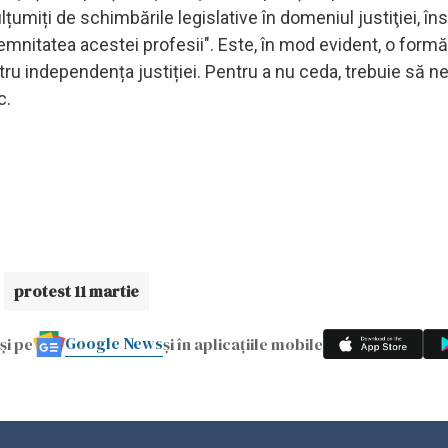
umiți de schimbările legislative în domeniul justiţiei, în
emnitatea acestei profesii". Este, în mod evident, o formă
ru independența justiției. Pentru a nu ceda, trebuie să n
c.
protest 11 martie
Google News
și pe
și în aplicațiile mobile