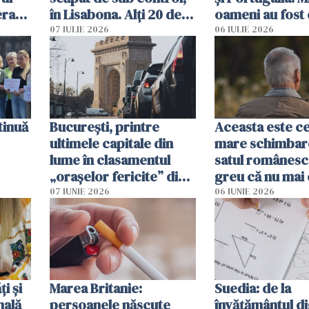
erau
în Lisabona. Alți 20 de
oameni au fost 
tă
oameni sunt răniți
07 IULIE 2026
06 IULIE 2026
tinuă
București, printre
Aceasta este c
ultimele capitale din
mare schimbar
lume în clasamentul
satul românesc.
„orașelor fericite” din
greu că nu mai 
2026
pe-aici, prin jur
07 IUNIE 2026
06 IUNIE 2026
ți și
Marea Britanie:
Suedia: de la
nală
persoanele născute
învățământul di