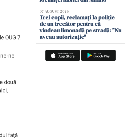
07 AUGUST 2026
Trei copii, reclamați la poliție
de un trecător pentru că
vindeau limonadă pe stradă: "Nu
aveau autorizație"
 de OUG 7.
pune-ne
de două
ici,
dul faţă