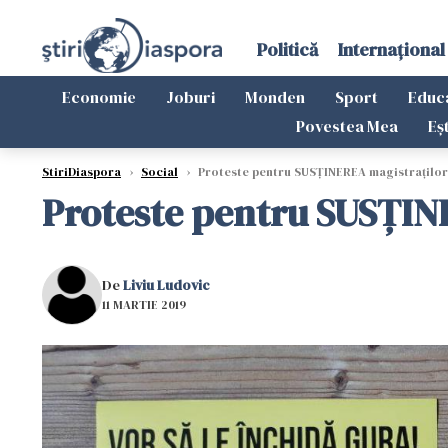
Politică
Internațional
Economie
Joburi
Monden
Sport
Educ
Povestea Mea
Eș
StiriDiaspora
›
Social
›
Proteste pentru SUSȚINEREA magistraților 
Proteste pentru SUSȚINE
De
Liviu Ludovic
11 MARTIE 2019