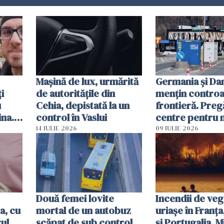
Mașină de lux, urmărită
Germania și D
i
de autoritățile din
mențin controal
u
Cehia, depistată la un
frontieră. Preg
ina.
control în Vaslui
centre pentru m
caută
respinși din UE
14 IULIE 2026
09 IULIE 2026
Două femei lovite
Incendii de veg
a, cu
mortal de un autobuz
uriașe în Franța
ul
scăpat de sub control,
și Portugalia. M