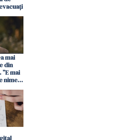
evacuați
ea mai
e din
 ”E mai
e nimeni
”
gital