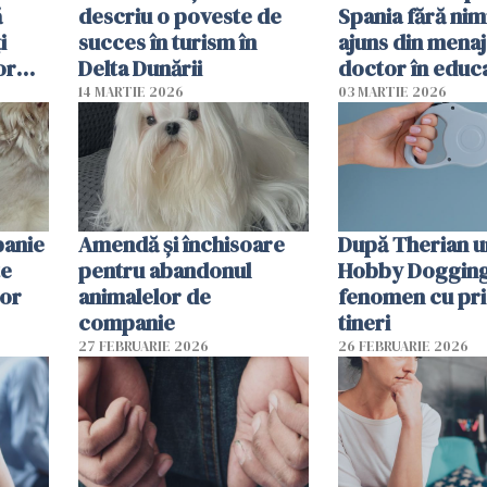
ă
descriu o poveste de
Spania fără nimi
i
succes în turism în
ajuns din mena
or
Delta Dunării
doctor în educ
14 MARTIE 2026
03 MARTIE 2026
panie
Amendă și închisoare
După Therian 
te
pentru abandonul
Hobby Dogging,
lor
animalelor de
fenomen cu pri
companie
tineri
27 FEBRUARIE 2026
26 FEBRUARIE 2026