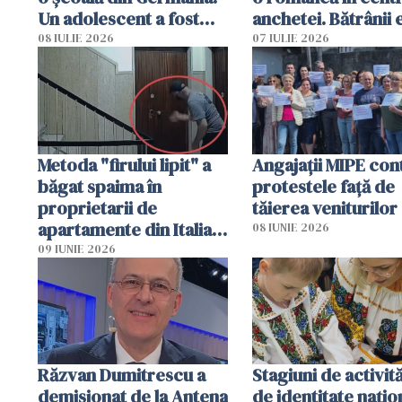
Un adolescent a fost
anchetei. Bătrânii 
arestat
puși să lase la poar
08 IULIE 2026
07 IULIE 2026
genți cu aur și bani
Metoda "firului lipit" a
Angajaţii MIPE con
băgat spaima în
protestele faţă de
proprietarii de
tăierea veniturilor
apartamente din Italia.
08 IUNIE 2026
Poliția, sesizată
09 IUNIE 2026
Răzvan Dumitrescu a
Stagiuni de activită
demisionat de la Antena
de identitate națio