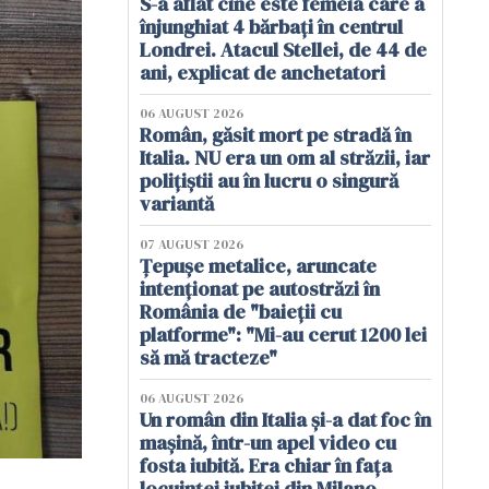
S-a aflat cine este femeia care a
înjunghiat 4 bărbați în centrul
Londrei. Atacul Stellei, de 44 de
ani, explicat de anchetatori
06 AUGUST 2026
Român, găsit mort pe stradă în
Italia. NU era un om al străzii, iar
polițiștii au în lucru o singură
variantă
07 AUGUST 2026
Țepușe metalice, aruncate
intenționat pe autostrăzi în
România de "baieții cu
platforme": "Mi-au cerut 1200 lei
să mă tracteze"
06 AUGUST 2026
Un român din Italia și-a dat foc în
mașină, într-un apel video cu
fosta iubită. Era chiar în fața
locuinței iubitei din Milano