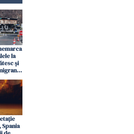
anemarca
ele la
ătesc și
igranții
etație
, Spania
ii de