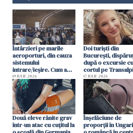
Întârzieri pe marile
Doi turiști din
aeroporturi, din cauza
București, dispăruț
sistemului
după o excursie c
intrare/ieșire. Cum a
cortul pe Transalp
ajuns o femeie să fie
Poliția și familia îi 
19 IULIE 2026
17 IULIE 2026
arestată în Cluj-Napoca
Două eleve rănite grav
Înșelăciune de
într-un atac cu cuțitul la
proporții în Ungari
o școală din Germania.
o româncă în centr