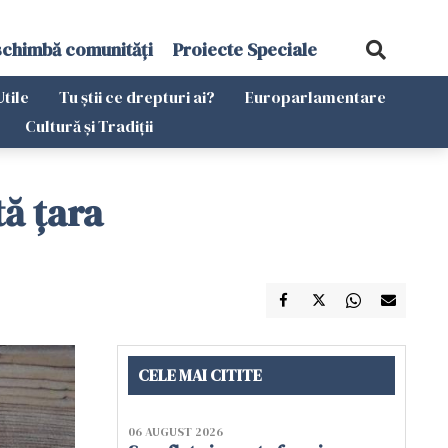
schimbă comunități
Proiecte Speciale
Utile
Tu știi ce drepturi ai?
Europarlamentare
Cultură și Tradiții
ă țara
CELE MAI CITITE
06 AUGUST 2026