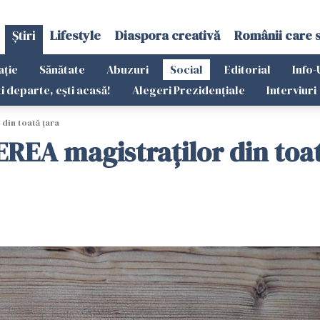
Știri
Lifestyle
Diaspora creativă
Românii care 
ație
Sănătate
Abuzuri
Social
Editorial
Info-
ti departe, ești acasă!
Alegeri Prezidențiale
Interviuri
din toată țara
REA magistraților din toat