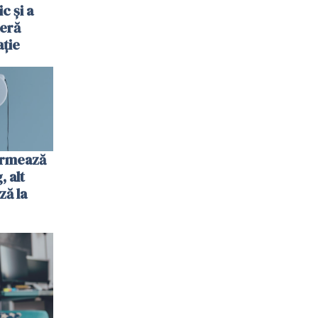
c și a
jeră
ație
urmează
 alt
ză la