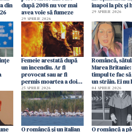
a din
după 2008 nu vor mai
înapoi la pix și 
026
avea voie să fumeze
29 APRILIE 2026
29 APRILIE 2026
ințe
Femeie arestată după
Româncă, sătul
un incendiu. Ar fi
Marea Britanie:
a
provocat sau ar fi
timpul te fac să
permis moartea a doi
un străin. Ei nu
copii de 1 an și 3 ani
ca noi. În Româ
25 APRILIE 2026
04 APRILIE 2026
oamenii sunt alt
pune
O româncă și un italian
O româncă a ple