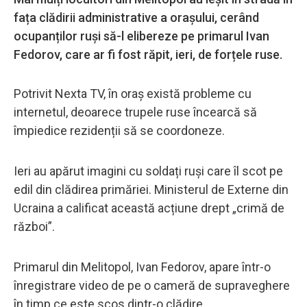
fața clădirii administrative a orașului, cerând
ocupanților ruși să-l elibereze pe primarul Ivan
Fedorov, care ar fi fost răpit, ieri, de forțele ruse.
Potrivit Nexta TV, în oraș există probleme cu
internetul, deoarece trupele ruse încearcă să
împiedice rezidenții să se coordoneze.
Ieri au apărut imagini cu soldați ruși care îl scot pe
edil din clădirea primăriei. Ministerul de Externe din
Ucraina a calificat această acțiune drept „crimă de
război”.
Primarul din Melitopol, Ivan Fedorov, apare într-o
înregistrare video de pe o cameră de supraveghere
în timp ce este scos dintr-o clădire