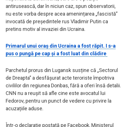
antirusească, dar în niciun caz, spun observatorii,
nu este vorba despre acea amenințarea „fascistă”
invocată de președintele rus Vladimir Putin ca
pretins motiv al invaziei din Ucraina.
Primarul unui oraș din Ucraina a fost răpit. I s-a
pus o pungă pe cap și a fost luat din clădire
Parchetul prorus din Lugansk susține că „Sectorul
de Dreapta” a desfășurat acte teroriste împotriva
civililor din regiunea Donbas, fără a oferi însă detalii.
CNN nu a reușit să afle cine este avocatul lui
Fedorov, pentru un punct de vedere cu privire la
acuzațiile aduse.
Într-o declarație postată pe Facebook, Ministerul