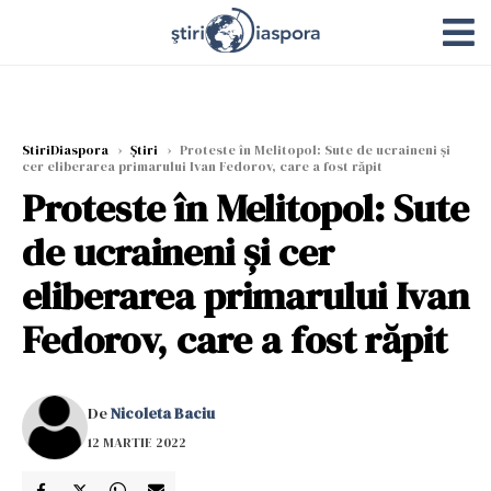
StiriDiaspora
›
Știri
›
Proteste în Melitopol: Sute de ucraineni și
cer eliberarea primarului Ivan Fedorov, care a fost răpit
Proteste în Melitopol: Sute
de ucraineni și cer
eliberarea primarului Ivan
Fedorov, care a fost răpit
De
Nicoleta Baciu
12 MARTIE 2022