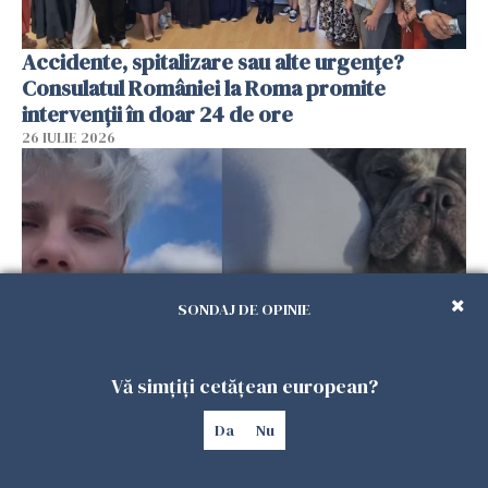
Accidente, spitalizare sau alte urgențe?
Consulatul României la Roma promite
intervenții în doar 24 de ore
26 IULIE 2026
SONDAJ DE OPINIE
Vă simțiți cetățean european?
Ce a pățit o româncă în timp ce își plimba
Da
Nu
câinele în Germania. Mesajul ei a stârnit
dezbateri aprinse
25 IULIE 2026