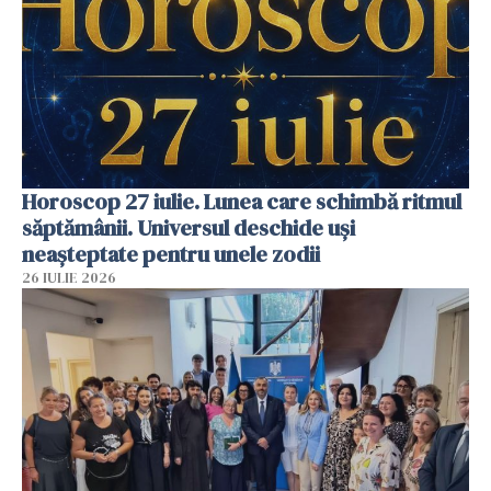
Horoscop 27 iulie. Lunea care schimbă ritmul
săptămânii. Universul deschide uși
neașteptate pentru unele zodii
26 IULIE 2026