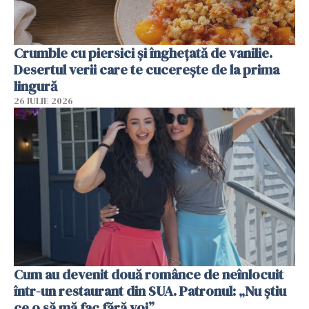
Crumble cu piersici și înghețată de vanilie.
Desertul verii care te cucerește de la prima
lingură
26 IULIE 2026
Cum au devenit două românce de neînlocuit
într-un restaurant din SUA. Patronul: „Nu știu
ce o să mă fac fără voi”