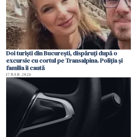
Doi turiști din București, dispăruți după o
excursie cu cortul pe Transalpina. Poliția și
familia îi caută
17 IULIE 2026