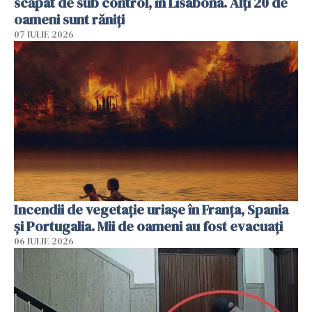
scăpat de sub control, în Lisabona. Alți 20 de
oameni sunt răniți
07 IULIE 2026
Incendii de vegetație uriașe în Franța, Spania
și Portugalia. Mii de oameni au fost evacuați
06 IULIE 2026