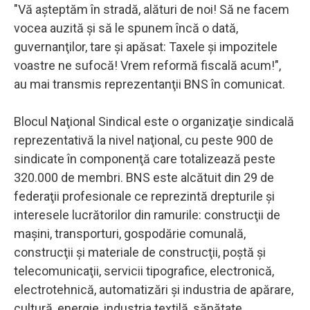
"Vă aşteptăm în stradă, alături de noi! Să ne facem
vocea auzită şi să le spunem încă o dată,
guvernanţilor, tare şi apăsat: Taxele şi impozitele
voastre ne sufocă! Vrem reformă fiscală acum!",
au mai transmis reprezentanţii BNS în comunicat.
Blocul Naţional Sindical este o organizaţie sindicală
reprezentativă la nivel naţional, cu peste 900 de
sindicate în componenţă care totalizează peste
320.000 de membri. BNS este alcătuit din 29 de
federaţii profesionale ce reprezintă drepturile şi
interesele lucrătorilor din ramurile: construcţii de
maşini, transporturi, gospodărie comunală,
construcţii şi materiale de construcţii, poştă şi
telecomunicaţii, servicii tipografice, electronică,
electrotehnică, automatizări şi industria de apărare,
cultură, energie, industria textilă, sănătate,