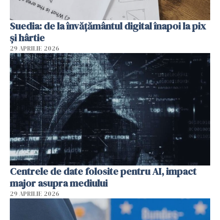
Suedia: de la învățământul digital înapoi la pix
și hârtie
29 APRILIE 2026
Centrele de date folosite pentru AI, impact
major asupra mediului
29 APRILIE 2026