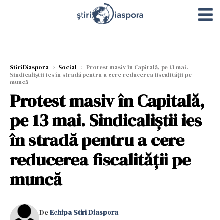
StiriDiaspora
›
Social
›
Protest masiv în Capitală, pe 13 mai.
Sindicaliștii ies în stradă pentru a cere reducerea fiscalităţii pe
muncă
Protest masiv în Capitală,
pe 13 mai. Sindicaliștii ies
în stradă pentru a cere
reducerea fiscalităţii pe
muncă
De
Echipa Stiri Diaspora