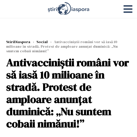
StiriDiaspora
›
Social
›
Antivacciniștii români vor să iasă 10
milioane în stradă. Protest de amploare anunțat duminică: „Nu
suntem cobaii nimănui!”
Antivacciniștii români vor
să iasă 10 milioane în
stradă. Protest de
amploare anunțat
duminică: „Nu suntem
cobaii nimănui!”