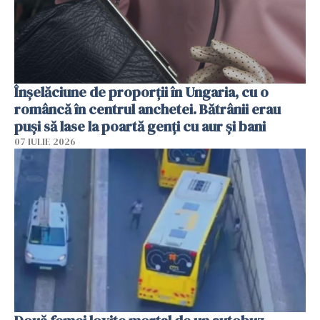
Înșelăciune de proporții în Ungaria, cu o
româncă în centrul anchetei. Bătrânii erau
puși să lase la poartă genți cu aur și bani
07 IULIE 2026