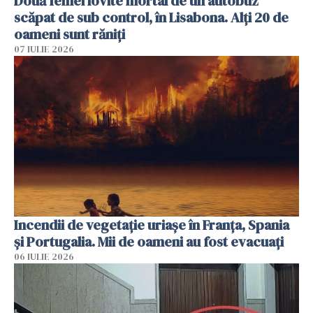
Două femei lovite mortal de un autobuz
scăpat de sub control, în Lisabona. Alți 20 de
oameni sunt răniți
07 IULIE 2026
Incendii de vegetație uriașe în Franța, Spania
și Portugalia. Mii de oameni au fost evacuați
06 IULIE 2026