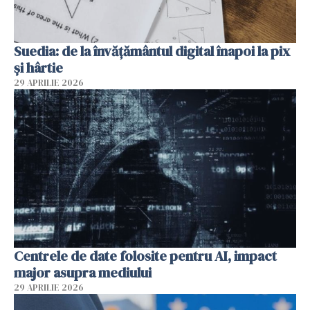
Suedia: de la învățământul digital înapoi la pix
și hârtie
29 APRILIE 2026
Centrele de date folosite pentru AI, impact
major asupra mediului
29 APRILIE 2026