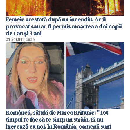
Femeie arestată după un incendiu. Ar fi
provocat sau ar fi permis moartea a doi copii
de 1 an și 3 ani
25 APRILIE 2026
Româncă, sătulă de Marea Britanie: "Tot
timpul te fac să te simți un străin. Ei nu
lucrează ca noi. În România, oamenii sunt