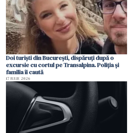
Doi turiști din București, dispăruți după o
excursie cu cortul pe Transalpina. Poliția și
familia îi caută
17 IULIE 2026